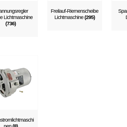
annungsregler
Freilauf-Riemenscheibe
Span
ne Lichtmaschine
Lichtmaschine
(295)
(736)
hstromlichtmaschi
nen
(8)