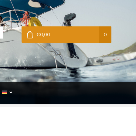
€0,00
0