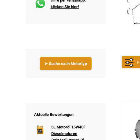
Hilfe per Whatsapp,
klicken Sie hier!
F
➤ Suche nach Motortyp
Aktuelle Bewertungen
5L Motoröl 15W40 l
Dieselmotoren