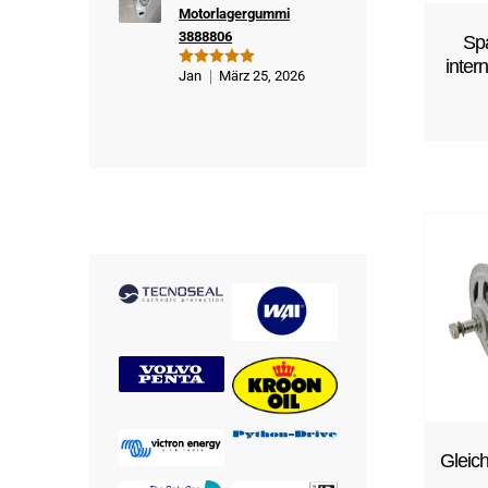
Motorlagergummi
3888806
Sp
inter
Jan
März 25, 2026
Bewertet
mit
5
von
5
Gleic