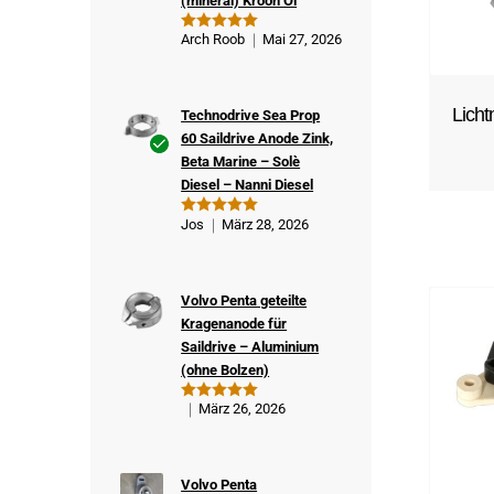
(mineral) Kroon Öl
Arch Roob
Mai 27, 2026
Bewertet
mit
5
von
5
Lich
Technodrive Sea Prop
60 Saildrive Anode Zink,
Beta Marine – Solè
Ver
Diesel – Nanni Diesel
ifizi
ert
Jos
März 28, 2026
Bewertet
er
mit
5
von
5
Kä
ufe
Volvo Penta geteilte
r
Kragenanode für
Saildrive – Aluminium
(ohne Bolzen)
März 26, 2026
Bewertet
mit
5
von
5
Volvo Penta