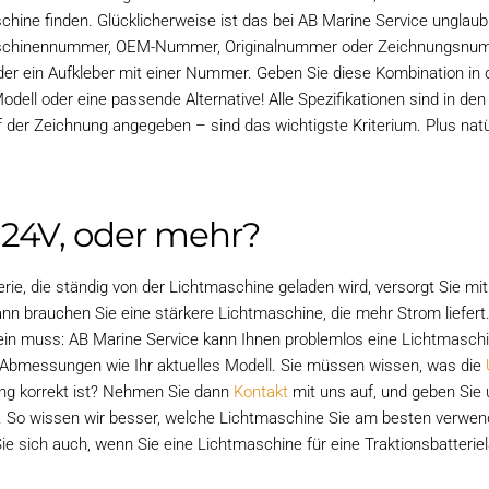
chine finden. Glücklicherweise ist das bei AB Marine Service unglau
chinennummer, OEM-Nummer, Originalnummer oder Zeichnungsnumme
der ein Aufkleber mit einer Nummer. Geben Sie diese Kombination in d
Modell oder eine passende Alternative! Alle Spezifikationen sind in 
f der Zeichnung angegeben – sind das wichtigste Kriterium. Plus nat
, 24V, oder mehr?
terie, die ständig von der Lichtmaschine geladen wird, versorgt Sie m
ann brauchen Sie eine stärkere Lichtmaschine, die mehr Strom liefert
ein muss: AB Marine Service kann Ihnen problemlos eine Lichtmaschine
 Abmessungen wie Ihr aktuelles Modell. Sie müssen wissen, was die
ng korrekt ist? Nehmen Sie dann
Kontakt
mit uns auf, und geben Sie u
n. So wissen wir besser, welche Lichtmaschine Sie am besten verwend
ie sich auch, wenn Sie eine Lichtmaschine für eine Traktionsbatteri