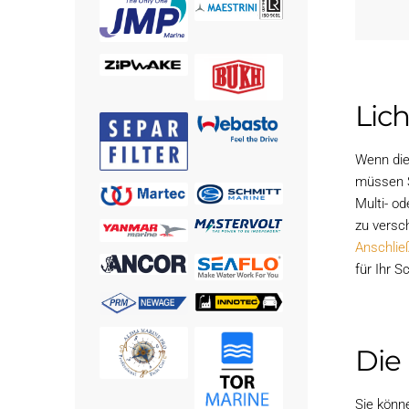
Lic
Wenn die
müssen S
Multi- od
zu versc
Anschlie
für Ihr S
Die
Sie könn