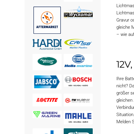
Lichtmas
Lichtmas
Gravur o
gleiche 
– wie au
12V
Ihre Bat
nicht? D
größer s
gleichen
Verbindu
Situatio
Melden S