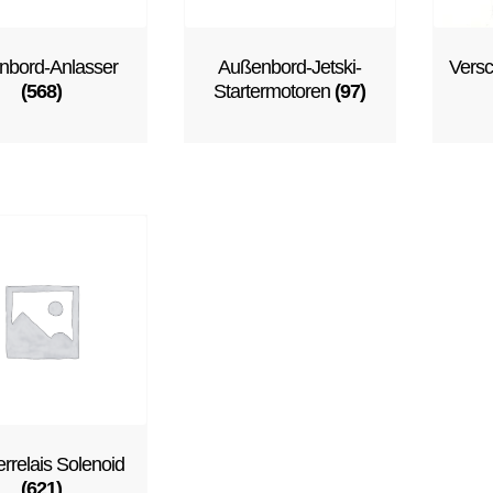
nbord-Anlasser
Außenbord-Jetski-
Versc
(568)
Startermotoren
(97)
errelais Solenoid
(621)