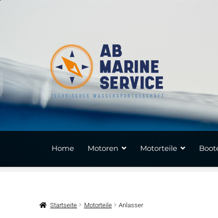
Zur
Zum
Navigation
Inhalt
springen
springen
Home
Motoren
Motorteile
Boote
Startseite
Motorteile
Anlasser