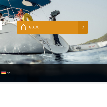
€0,00
0