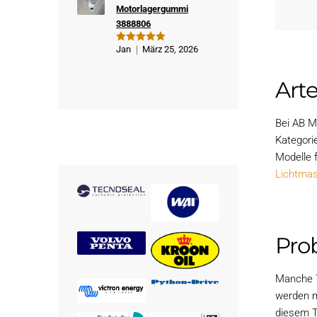
Motorlagergummi
3888806
Jan
März 25, 2026
Bewertet
mit
5
von
5
Art
Bei AB M
Kategorie
Modelle 
Lichtma
Pro
Manche T
werden m
diesem T