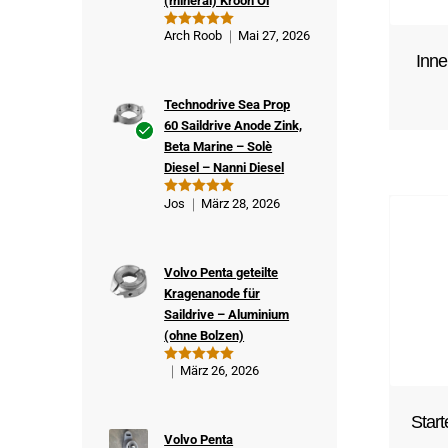
(mineral) Kroon Öl
Arch Roob
Mai 27, 2026
Bewertet
mit
5
von
Inne
5
Technodrive Sea Prop
60 Saildrive Anode Zink,
Beta Marine – Solè
Ver
Diesel – Nanni Diesel
ifizi
ert
Jos
März 28, 2026
Bewertet
er
mit
5
von
5
Kä
ufe
Volvo Penta geteilte
r
Kragenanode für
Saildrive – Aluminium
(ohne Bolzen)
März 26, 2026
Bewertet
mit
5
von
5
Start
Volvo Penta