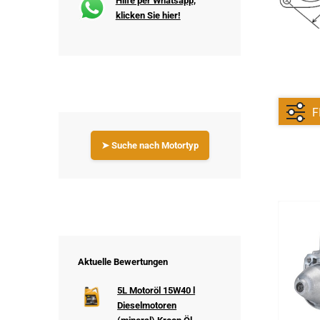
Hilfe per Whatsapp,
klicken Sie hier!
F
➤ Suche nach Motortyp
Aktuelle Bewertungen
5L Motoröl 15W40 l
Dieselmotoren