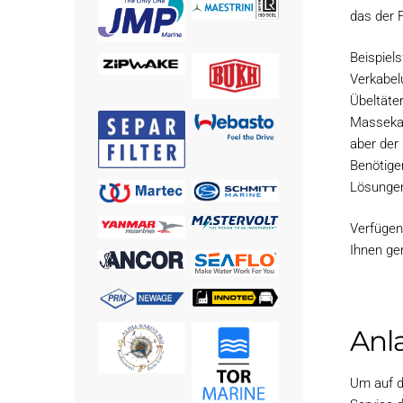
das der F
Beispiel
Verkabel
Übeltäte
Massekabe
aber der
Benötige
Lösunge
Verfügen
Ihnen ge
Anla
Um auf d