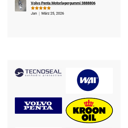
Volvo Penta Motorlagergummi 3888806
Jan
März 25, 2026
Bewertet
mit
5
von
5