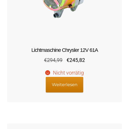
Lichtmaschine Chrysler 12V 61A
Ursprünglicher
Aktueller
€
294,99
€
245,82
Preis
Preis
Nicht vorrätig
war:
ist:
€294,99
€245,82.
Weiterlesen