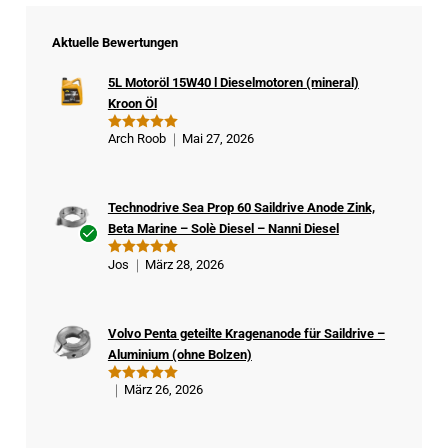
Aktuelle Bewertungen
5L Motoröl 15W40 l Dieselmotoren (mineral)
Kroon Öl
Arch Roob
Mai 27, 2026
Bewertet
mit
5
von
5
Technodrive Sea Prop 60 Saildrive Anode Zink,
Beta Marine – Solè Diesel – Nanni Diesel
Ver
Jos
März 28, 2026
Bewertet
ifizi
mit
5
von
5
ert
er
Volvo Penta geteilte Kragenanode für Saildrive –
Kä
Aluminium (ohne Bolzen)
ufe
r
März 26, 2026
Bewertet
mit
5
von
5