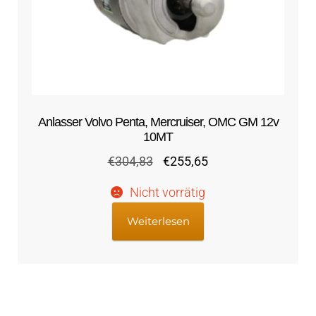
Anlasser Volvo Penta, Mercruiser, OMC GM 12v
10MT
Ursprünglicher
Aktueller
€
304,83
€
255,65
Preis
Preis
Nicht vorrätig
war:
ist:
€304,83
€255,65.
Weiterlesen