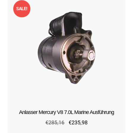
SALE!
Anlasser Mercury V8 7.0L Marine Ausführung
Ursprünglicher
Aktueller
€
285,16
€
235,98
Preis
Preis