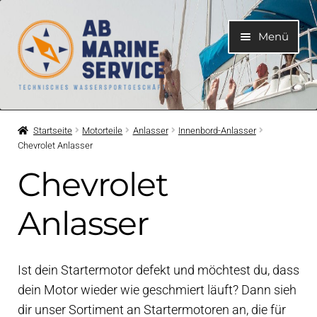
Zur
Zum
Menü
Navigation
Inhalt
springen
springen
Home
Startseite
Motorteile
Anlasser
Innenbord-Anlasser
Chevrolet Anlasser
Unterme
Motoren
öffnen
Chevrolet
Unterme
Motorteile
öffnen
Anlasser
Unterme
Bootelektrik
öffnen
Ist dein Startermotor defekt und möchtest du, dass
Unterme
Kühlsystem
dein Motor wieder wie geschmiert läuft? Dann sieh
öffnen
dir unser Sortiment an Startermotoren an, die für
Unterme