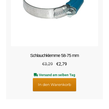
Schlauchklemme 58-75 mm
Ursprünglicher
Aktueller
€
3,29
€
2,79
Preis
Preis
Versand am selben Tag
war:
ist:
€3,29
€2,79.
In den Warenkorb