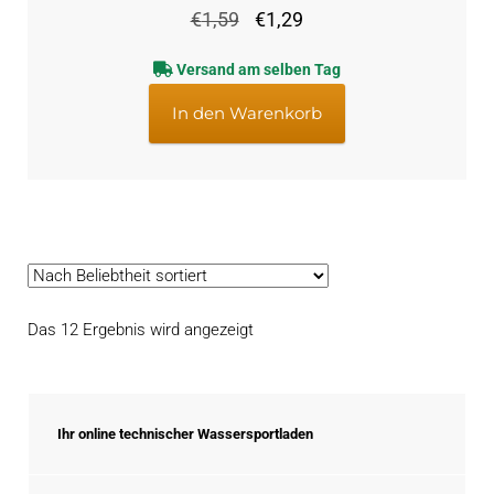
Ursprünglicher
Aktueller
€
1,59
€
1,29
Preis
Preis
Versand am selben Tag
war:
ist:
€1,59
€1,29.
In den Warenkorb
Nach
Das 12 Ergebnis wird angezeigt
Beliebtheit
sortiert
Ihr online technischer Wassersportladen