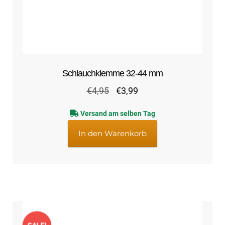
Schlauchklemme 32-44 mm
Ursprünglicher
Aktueller
€
4,95
€
3,99
Preis
Preis
Versand am selben Tag
war:
ist:
€4,95
€3,99.
In den Warenkorb