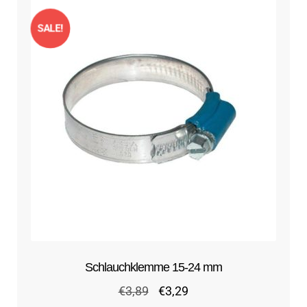
SALE!
Schlauchklemme 15-24 mm
Ursprünglicher
Aktueller
€
3,89
€
3,29