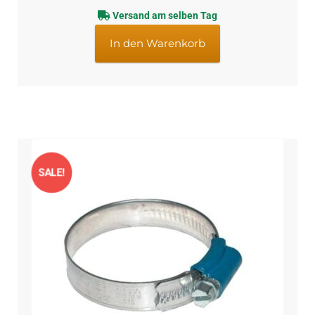
Preis
Preis
Versand am selben Tag
war:
ist:
€3,89
€3,29.
In den Warenkorb
SALE!