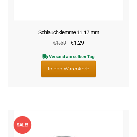
Schlauchklemme 11-17 mm
Ursprünglicher
Aktueller
€
1,59
€
1,29
Preis
Preis
Versand am selben Tag
war:
ist:
€1,59
€1,29.
In den Warenkorb
SALE!