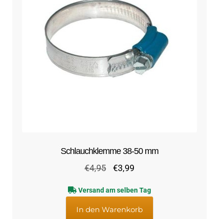
Schlauchklemme 38-50 mm
Ursprünglicher
Aktueller
€
4,95
€
3,99
Preis
Preis
Versand am selben Tag
war:
ist:
€4,95
€3,99.
In den Warenkorb