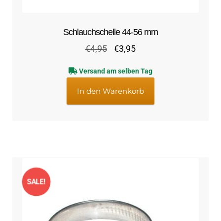
Schlauchschelle 44-56 mm
Ursprünglicher
Aktueller
€
4,95
€
3,95
Preis
Preis
Versand am selben Tag
war:
ist:
€4,95
€3,95.
In den Warenkorb
SALE!