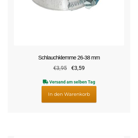
Schlauchklemme 26-38 mm
Ursprünglicher
Aktueller
€
3,95
€
3,59
Preis
Preis
Versand am selben Tag
war:
ist:
€3,95
€3,59.
In den Warenkorb