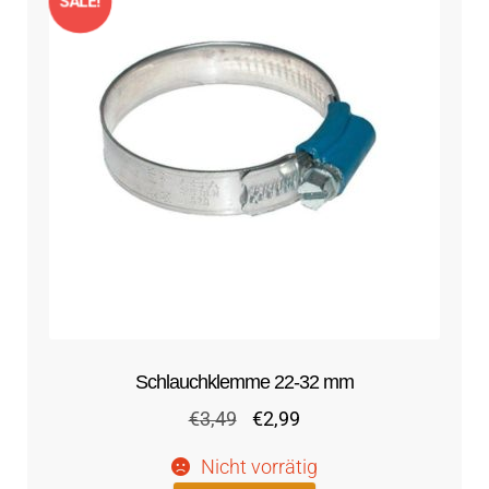
SALE!
Schlauchklemme 22-32 mm
Ursprünglicher
Aktueller
€
3,49
€
2,99
Preis
Preis
Nicht vorrätig
war:
ist: