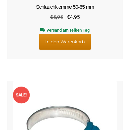
Schlauchklemme 50-65 mm
Ursprünglicher
Aktueller
€
5,95
€
4,95
Preis
Preis
Versand am selben Tag
war:
ist:
€5,95
€4,95.
In den Warenkorb
SALE!