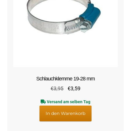
Schlauchklemme 19-28 mm
Ursprünglicher
Aktueller
€
3,95
€
3,59
Preis
Preis
Versand am selben Tag
war:
ist:
€3,95
€3,59.
In den Warenkorb