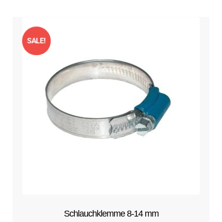
Kontakt
Beliebtheit
öffnen
sortiert
Technikblog
SALE!
Unterme
Deutsch
öffnen
Schlauchklemme 8-14 mm