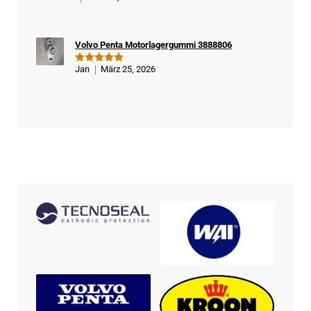
mit
5
von
5
Volvo Penta Motorlagergummi 3888806
Jan
März 25, 2026
Bewertet
mit
5
von
5