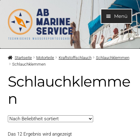
Zur
Zum
Menü
Navigation
Inhalt
springen
springen
Home
Startseite
Motorteile
Kraftstoffschlauch
Schlauchklemmen
Schlauchklemmen
Unterme
Motoren
öffnen
Schlauchklemme
Unterme
Motorteile
öffnen
n
Unterme
Bootelektrik
öffnen
Unterme
Kühlsystem
öffnen
Nach
Das 12 Ergebnis wird angezeigt
Unterme