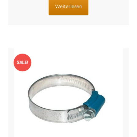
€3,49
€2,99.
Weiterlesen
SALE!