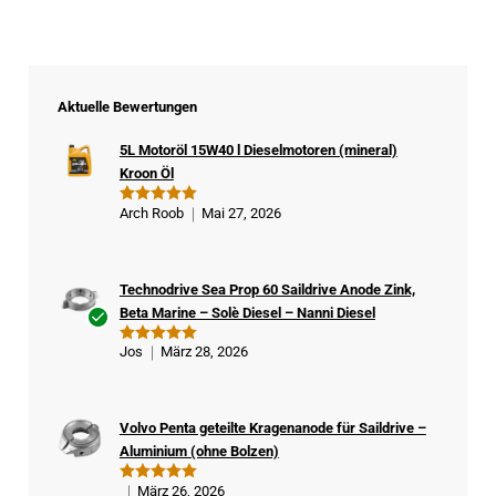
Aktuelle Bewertungen
5L Motoröl 15W40 l Dieselmotoren (mineral)
Kroon Öl
Arch Roob
Mai 27, 2026
Bewertet
mit
5
von
5
Technodrive Sea Prop 60 Saildrive Anode Zink,
Beta Marine – Solè Diesel – Nanni Diesel
Ver
Jos
März 28, 2026
Bewertet
ifizi
mit
5
von
5
ert
er
Volvo Penta geteilte Kragenanode für Saildrive –
Kä
Aluminium (ohne Bolzen)
ufe
r
März 26, 2026
Bewertet