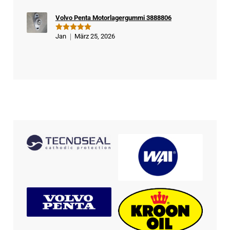
Volvo Penta Motorlagergummi 3888806
Jan
März 25, 2026
Bewertet
mit
5
von
5