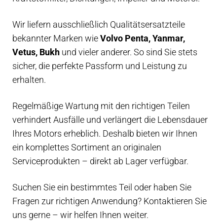
Service-kits
Wir liefern ausschließlich Qualitätsersatzteile
Anlasser
bekannter Marken wie
Volvo Penta, Yanmar,
Vetus, Bukh
und vieler anderer. So sind Sie stets
Lichtmaschinen
sicher, die perfekte Passform und Leistung zu
erhalten.
Wartung
Regelmäßige Wartung mit den richtigen Teilen
Antriebsstrang zwischen Motor–Propeller
verhindert Ausfälle und verlängert die Lebensdauer
Ihres Motors erheblich. Deshalb bieten wir Ihnen
Kraftstoffschlauch
ein komplettes Sortiment an originalen
Serviceprodukten – direkt ab Lager verfügbar.
Krafstoffpumpen
Suchen Sie ein bestimmtes Teil oder haben Sie
Fragen zur richtigen Anwendung? Kontaktieren Sie
filter
uns gerne – wir helfen Ihnen weiter.