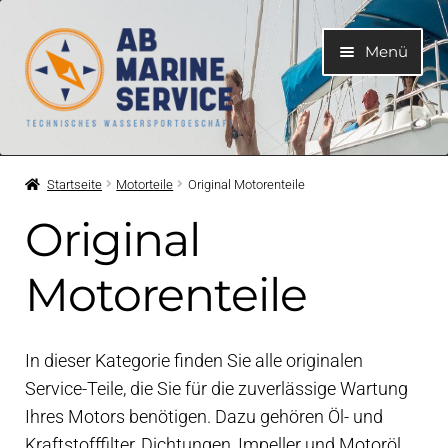
Zur
Zum
Menü
Navigation
Inhalt
springen
springen
Home
Startseite
Motorteile
Original Motorenteile
Unterme
Motoren
Original
öffnen
Unterme
Motorteile
Motorenteile
öffnen
Betriebshandleitungen
In dieser Kategorie finden Sie alle originalen
Service-Teile, die Sie für die zuverlässige Wartung
Original Motorenteile
Ihres Motors benötigen. Dazu gehören Öl- und
Kraftstofffilter, Dichtungen, Impeller und Motoröl.