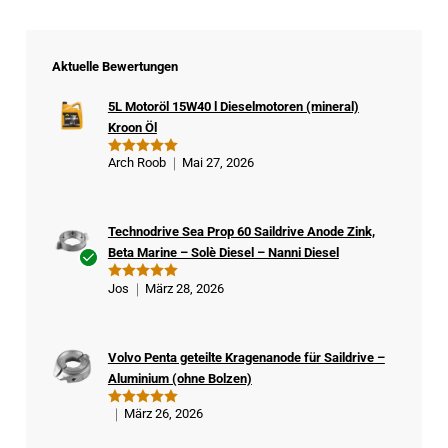
Aktuelle Bewertungen
5L Motoröl 15W40 l Dieselmotoren (mineral)
Kroon Öl
Arch Roob
Mai 27, 2026
Bewertet
mit
5
von
5
Technodrive Sea Prop 60 Saildrive Anode Zink,
Beta Marine – Solè Diesel – Nanni Diesel
Ver
Jos
März 28, 2026
Bewertet
ifizi
mit
5
von
5
ert
er
Volvo Penta geteilte Kragenanode für Saildrive –
Kä
Aluminium (ohne Bolzen)
ufe
r
März 26, 2026
Bewertet
mit
5
von
5