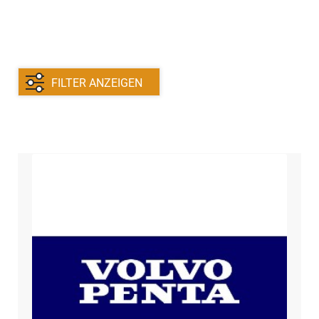
Motorstützen
Motorbedienung
FILTER ANZEIGEN
Glüheinrichtung
Unterme
Bootelektrik
öffnen
Unterme
Kühlsystem
öffnen
Unterme
Kontakt
öffnen
Technikblog
Unterme
Deutsch