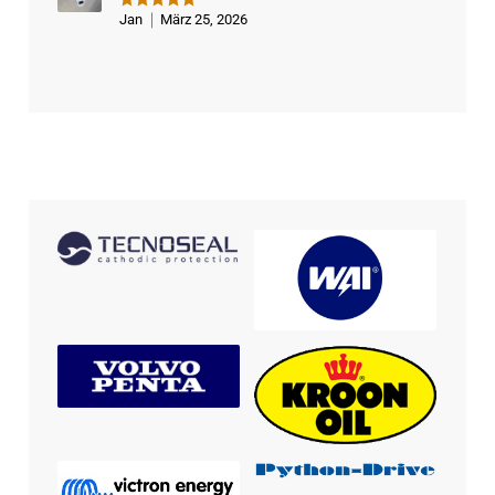
Jan
März 25, 2026
Bewertet
mit
5
von
5