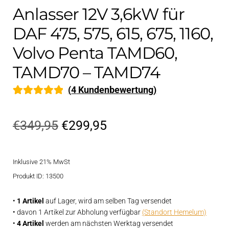
Anlasser 12V 3,6kW für
DAF 475, 575, 615, 675, 1160,
Volvo Penta TAMD60,
TAMD70 – TAMD74
(
4
Kundenbewertung)
Bewertet mit
4
5.00
von 5,
Ursprünglicher
Aktueller
€
349,95
€
299,95
basierend auf
Preis
Preis
Kundenbewe
rtung
Inklusive 21% MwSt
war:
ist:
Produkt ID: 13500
€349,95
€299,95.
•
1 Artikel
auf Lager, wird am selben Tag versendet
• davon 1 Artikel zur Abholung verfügbar
(Standort Hemelum)
•
4 Artikel
werden am nächsten Werktag versendet