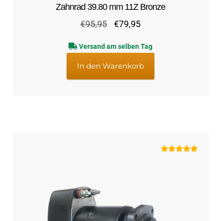
Zahnrad 39.80 mm 11Z Bronze
Ursprünglicher
Aktueller
€
95,95
€
79,95
Preis
Preis
Versand am selben Tag
war:
ist:
€95,95
€79,95.
In den Warenkorb
Bewertet mit
5.00
von 5