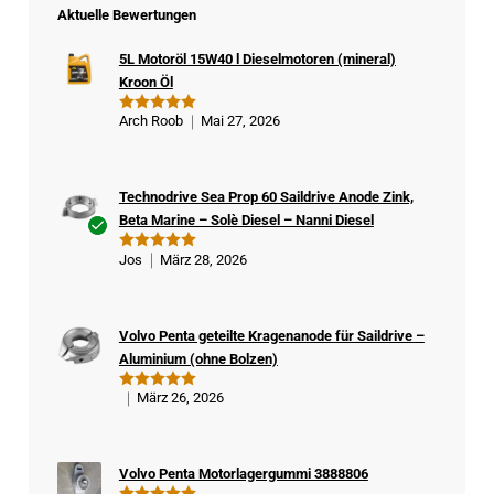
Aktuelle Bewertungen
5L Motoröl 15W40 l Dieselmotoren (mineral)
Kroon Öl
Arch Roob
Mai 27, 2026
Bewertet
mit
5
von
5
Technodrive Sea Prop 60 Saildrive Anode Zink,
Beta Marine – Solè Diesel – Nanni Diesel
Ver
Jos
März 28, 2026
Bewertet
ifizi
mit
5
von
5
ert
er
Volvo Penta geteilte Kragenanode für Saildrive –
Kä
Aluminium (ohne Bolzen)
ufe
r
März 26, 2026
Bewertet
mit
5
von
5
Volvo Penta Motorlagergummi 3888806