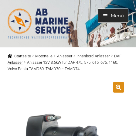
Zur
Zum
Menü
Navigation
Inhalt
springen
springen
Home
Startseite
Motorteile
Anlasser
Innenbord-Anlasser
DAF
Anlasser
Anlasser 12V 3,6kW für DAF 475, 575, 615, 675, 1160,
Unterme
Motoren
Volvo Penta TAMD60, TAMD70 – TAMD74
öffnen
Unterme
Motorteile
öffnen
Unterme
Bootelektrik
öffnen
Unterme
Kühlsystem
öffnen
Unterme