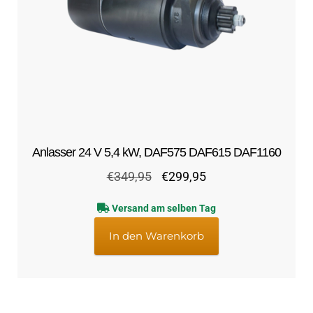
Anlasser 24 V 5,4 kW, DAF575 DAF615 DAF1160
Ursprünglicher
Aktueller
€
349,95
€
299,95
Preis
Preis
Versand am selben Tag
war:
ist:
€349,95
€299,95.
In den Warenkorb