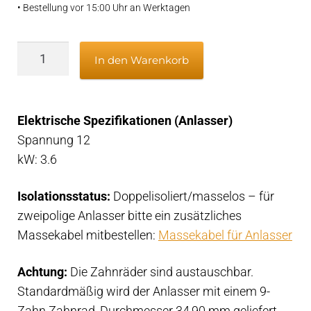
• Bestellung vor 15:00 Uhr an Werktagen
Anlasser
In den Warenkorb
12V
3,6kW
für
Elektrische Spezifikationen (Anlasser)
DAF
Spannung 12
475,
kW: 3.6
575,
615,
Isolationsstatus:
Doppelisoliert/masselos – für
675,
zweipolige Anlasser bitte ein zusätzliches
1160,
Massekabel mitbestellen:
Massekabel für Anlasser
Volvo
Penta
Achtung:
Die Zahnräder sind austauschbar.
TAMD60,
Standardmäßig wird der Anlasser mit einem 9-
TAMD70
Zahn Zahnrad, Durchmesser 34,90 mm geliefert.