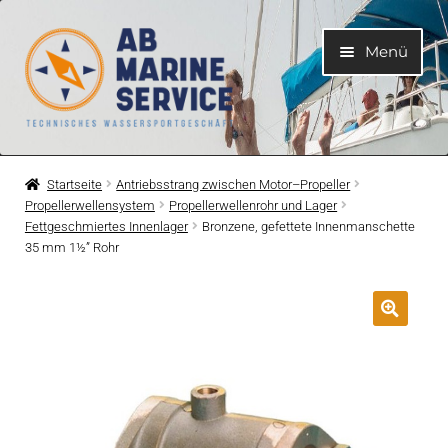
Zur
Zum
Menü
Navigation
Inhalt
springen
springen
Home
Startseite
Antriebsstrang zwischen Motor–Propeller
Propellerwellensystem
Propellerwellenrohr und Lager
Unterme
Motoren
Fettgeschmiertes Innenlager
Bronzene, gefettete Innenmanschette
öffnen
35 mm 1½” Rohr
Unterme
Motorteile
öffnen
Unterme
Bootelektrik
öffnen
Unterme
Kühlsystem
öffnen
Unterme