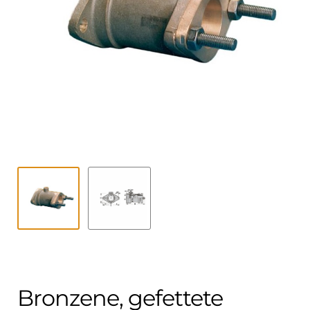
Kontakt
öffnen
Technikblog
Unterme
Deutsch
öffnen
Bronzene, gefettete