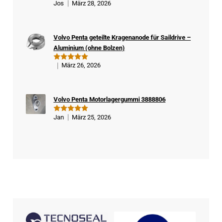
Jos
März 28, 2026
Bewertet
ifizi
mit
5
von
5
ert
er
Volvo Penta geteilte Kragenanode für Saildrive –
Kä
Aluminium (ohne Bolzen)
ufe
r
März 26, 2026
Bewertet
mit
5
von
5
Volvo Penta Motorlagergummi 3888806
Jan
März 25, 2026
Bewertet
mit
5
von
5