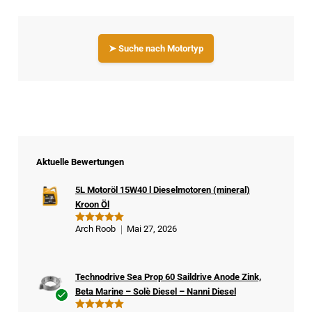
➤ Suche nach Motortyp
Aktuelle Bewertungen
5L Motoröl 15W40 l Dieselmotoren (mineral)
Kroon Öl
Arch Roob
Mai 27, 2026
Bewertet
mit
5
von
5
Technodrive Sea Prop 60 Saildrive Anode Zink,
Beta Marine – Solè Diesel – Nanni Diesel
Ver