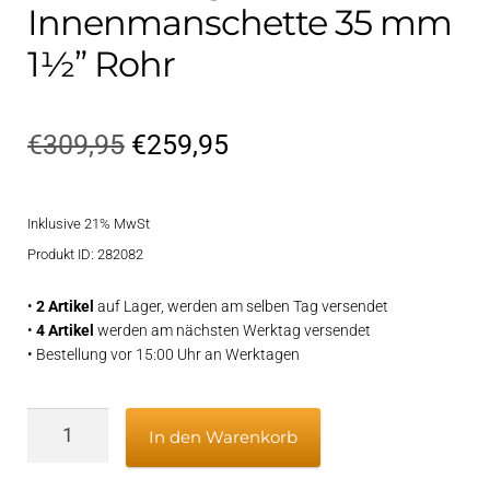
Innenmanschette 35 mm
1½” Rohr
Ursprünglicher
Aktueller
€
309,95
€
259,95
Preis
Preis
Inklusive 21% MwSt
war:
ist:
Produkt ID: 282082
€309,95
€259,95.
•
2 Artikel
auf Lager, werden am selben Tag versendet
•
4 Artikel
werden am nächsten Werktag versendet
• Bestellung vor 15:00 Uhr an Werktagen
Bronzene,
In den Warenkorb
gefettete
Innenmanschette