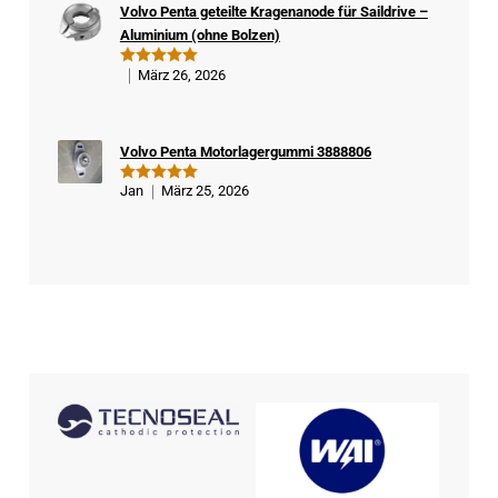
Volvo Penta geteilte Kragenanode für Saildrive –
Kä
Aluminium (ohne Bolzen)
ufe
r
März 26, 2026
Bewertet
mit
5
von
5
Volvo Penta Motorlagergummi 3888806
Jan
März 25, 2026
Bewertet
mit
5
von
5