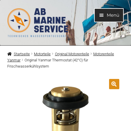
Zur
Zum
Menü
Navigation
Inhalt
springen
springen
Home
Startseite
Motorteile
Original Motorenteile
Motorenteile
Yanmar
Original Yanmar Thermostat (42°C) für
Unterme
Motoren
Frischwasserkühlsystem
öffnen
Unterme
Motorteile
öffnen
Unterme
Bootelektrik
öffnen
Unterme
Kühlsystem
öffnen
Unterme