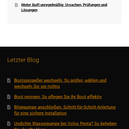
Motor läuft unregelmäßig: Ursachen, Prüfungen und
Lösungen
Letzter Blog
Bootspropeller wechseln: So prüfen, wählen und
wechseln Sie sie richtig
Boot reinigen: So pflegen Sie Ihr Boot effektiv
Bilgepumpe anschließen: Schritt-für-Schritt-Anleitung
für eine sichere Installation
Undichte Wasserpumpe bei Volvo Penta? So beheben