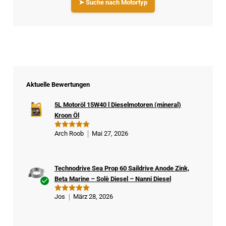
➤ Suche nach Motortyp
Aktuelle Bewertungen
5L Motoröl 15W40 l Dieselmotoren (mineral)
Kroon Öl
Arch Roob
Mai 27, 2026
Bewertet
mit
5
von
5
Technodrive Sea Prop 60 Saildrive Anode Zink,
Beta Marine – Solè Diesel – Nanni Diesel
Ver
Jos
März 28, 2026
Bewertet
ifizi
mit
5
von
5
ert
er