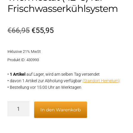
Frischwasserkühlsystem
Ursprünglicher
Aktueller
€
66,95
€
55,95
Preis
Preis
Inklusive 21% MwSt
war:
ist:
Produkt ID: 430993
€66,95
€55,95.
•
1 Artikel
auf Lager, wird am selben Tag versendet
• davon 1 Artikel zur Abholung verfügbar
(Standort Hemelum)
• Bestellung vor 15:00 Uhr an Werktagen
Original
In den Warenkorb
Yanmar
Thermostat
(42°C)