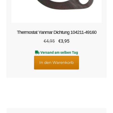
Thermostat Yanmar Dichtung 104211-49160
Ursprünglicher
Aktueller
€
4,95
€
3,95
Preis
Preis
Versand am selben Tag
war:
ist:
€4,95
€3,95.
In den Warenkorb