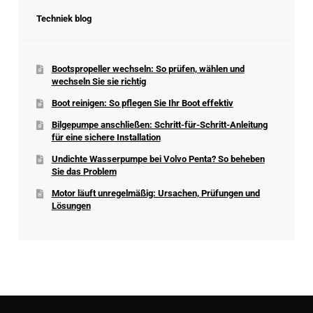
Techniek blog
Bootspropeller wechseln: So prüfen, wählen und
wechseln Sie sie richtig
Boot reinigen: So pflegen Sie Ihr Boot effektiv
Bilgepumpe anschließen: Schritt-für-Schritt-Anleitung
für eine sichere Installation
Undichte Wasserpumpe bei Volvo Penta? So beheben
Sie das Problem
Motor läuft unregelmäßig: Ursachen, Prüfungen und
Lösungen