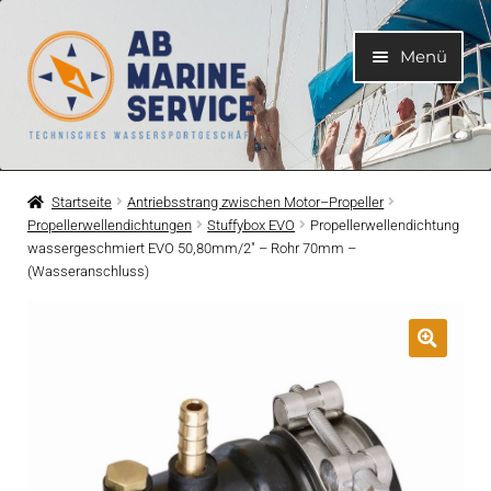
Zur
Zum
Menü
Navigation
Inhalt
springen
springen
Home
Startseite
Antriebsstrang zwischen Motor–Propeller
Propellerwellendichtungen
Stuffybox EVO
Propellerwellendichtung
Unterme
Motoren
wassergeschmiert EVO 50,80mm/2″ – Rohr 70mm –
öffnen
(Wasseranschluss)
Unterme
Motorteile
öffnen
Unterme
Bootelektrik
öffnen
Unterme
Kühlsystem
öffnen
Unterme