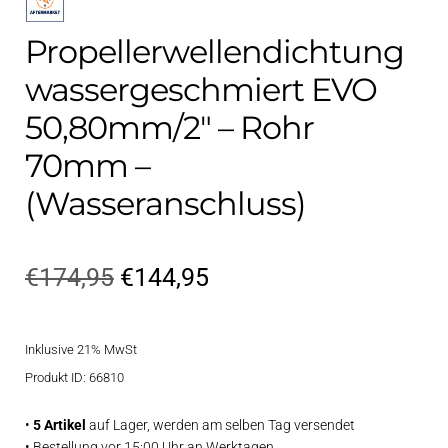
Propellerwellendichtung
wassergeschmiert EVO
50,80mm/2″ – Rohr
70mm –
(Wasseranschluss)
Ursprünglicher
Aktueller
€
174,95
€
144,95
Preis
Preis
Inklusive 21% MwSt
war:
ist:
Produkt ID: 66810
€174,95
€144,95.
•
5 Artikel
auf Lager, werden am selben Tag versendet
• Bestellung vor 15:00 Uhr an Werktagen