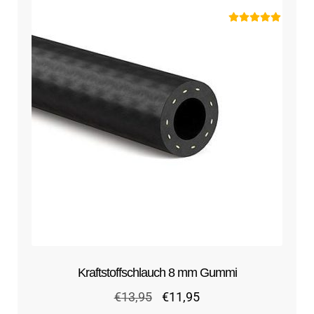
Bewertet mit
5.00
von 5
Kraftstoffschlauch 8 mm Gummi
Ursprünglicher
Aktueller
€
13,95
€
11,95