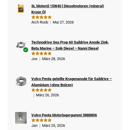
5L Motoröl 15W40 l Dieselmotoren (mineral)
Kroon Öl
Arch Roob
Mai 27, 2026
Bewertet
mit
5
von
5
Technodrive Sea Prop 60 Saildrive Anode Zink,
Beta Marine – Solè Diesel – Nanni Diesel
Ver
Jos
März 28, 2026
Bewertet
ifizi
mit
5
von
5
ert
er
Volvo Penta geteilte Kragenanode für Saildrive –
Kä
Aluminium (ohne Bolzen)
ufe
r
März 26, 2026
Bewertet
mit
5
von
5
Volvo Penta Motorlagergummi 3888806
Jan
März 25, 2026
Bewertet
mit
5
von