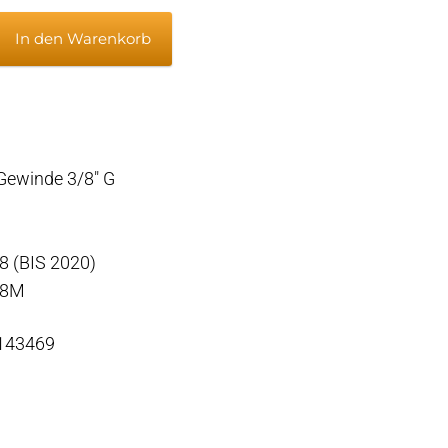
In den Warenkorb
asshahn
Gewinde 3/8″ G
18
 (BIS 2020)
18M
 143469