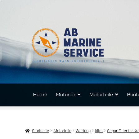
Zur
Zum
Navigation
Inhalt
springen
springen
Home
Motoren
Motorteile
Boote
Startseite
Motorteile
Wartung
filter
Separ-Filter für Kr