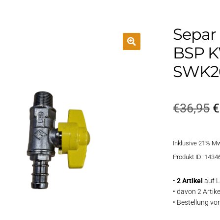
Separ
BSP 
SWK2
U
€
36,95
€
P
Inklusive 21% M
w
Produkt ID: 1434
€
•
2 Artikel
auf L
• davon 2 Artik
• Bestellung v