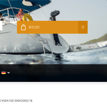
€0,00
0
90 KWA100 SWK2000/18