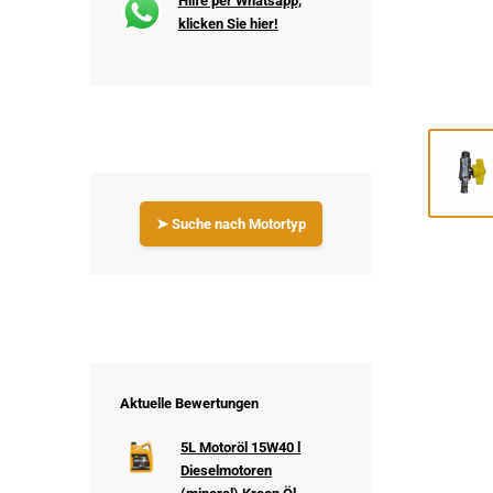
Hilfe per Whatsapp,
klicken Sie hier!
➤ Suche nach Motortyp
Aktuelle Bewertungen
5L Motoröl 15W40 l
Dieselmotoren