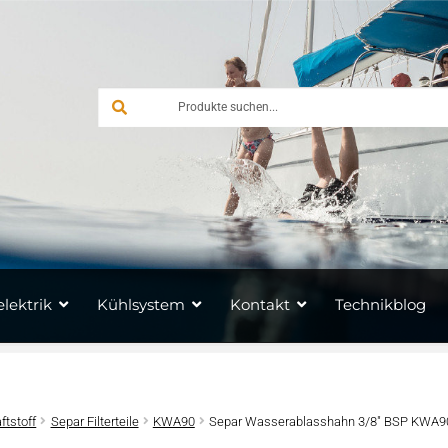
lektrik
Kühlsystem
Kontakt
Technikblog
aftstoff
Separ Filterteile
KWA90
Separ Wasserablasshahn 3/8″ BSP KWA