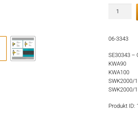
Separ
Wasserabl
3/8"
BSP
06-3343
KWA90
KWA100
SE30343 – 
SWK2000/
KWA90
Menge
KWA100
SWK2000/18
SWK2000/
Produkt ID: