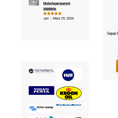
Motorlagergummi
3888806
Jan
März 25, 2026
Bewertet
mit
5
von
5
Separ D