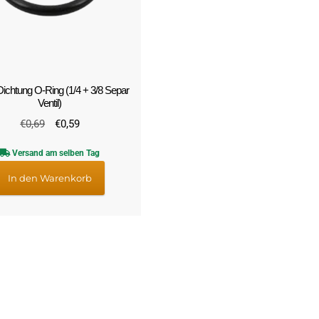
ichtung O-Ring (1/4 + 3/8 Separ
Ventil)
Ursprünglicher
Aktueller
€
0,69
€
0,59
Preis
Preis
Versand am selben Tag
war:
ist:
€0,69
€0,59.
In den Warenkorb