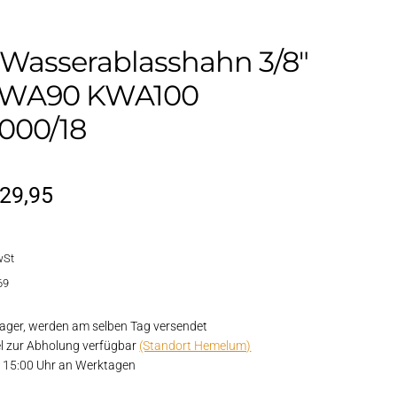
 Wasserablasshahn 3/8″
KWA90 KWA100
000/18
rsprünglicher
Aktueller
29,95
reis
Preis
wSt
ar:
ist:
69
36,95
€29,95.
ager, werden am selben Tag versendet
el zur Abholung verfügbar
(Standort Hemelum)
or 15:00 Uhr an Werktagen