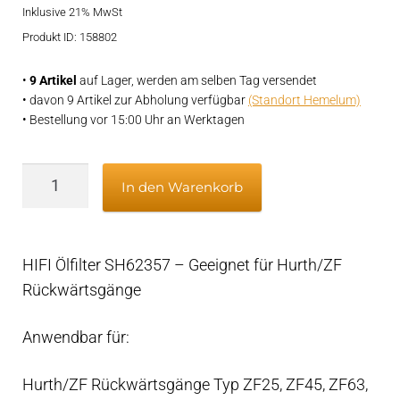
auf
Inklusive 21% MwSt
war:
ist:
Kundenbe
Produkt ID: 158802
€44,95
€35,95.
wertung
•
9 Artikel
auf Lager, werden am selben Tag versendet
• davon 9 Artikel zur Abholung verfügbar
(Standort Hemelum)
• Bestellung vor 15:00 Uhr an Werktagen
Wendegetriebe-
In den Warenkorb
Ölfilter
HIFI
ersetzt
HIFI Ölfilter SH62357 – Geeignet für Hurth/ZF
ZF
Rückwärtsgänge
3312199031
Menge
Anwendbar für:
Hurth/ZF Rückwärtsgänge Typ ZF25, ZF45, ZF63,