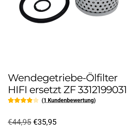
Kontakt
öffnen
Technikblog
Unterme
Deutsch
öffnen
Wendegetriebe-Ölfilter
HIFI ersetzt ZF 3312199031
(
1
Kundenbewertung)
Bewertet
1
mit
4.00
Ursprünglicher
Aktueller
€
44,95
€
35,95
von 5,
Preis
Preis
basierend