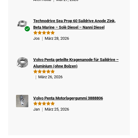
Bewertet
mit
5
von
5
Technodrive Sea Prop 60 Saildrive Anode Zink,
Beta Marine – Solè Diesel – Nanni Diesel
Ver
Jos
März 28, 2026
Bewertet
ifizi
mit
5
von
5
ert
er
Volvo Penta geteilte Kragenanode für Saildrive –
Kä
Aluminium (ohne Bolzen)
ufe
r
März 26, 2026
Bewertet
mit
5
von
5
Volvo Penta Motorlagergummi 3888806
Jan
März 25, 2026
Bewertet
mit
5
von
5