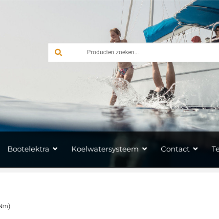
Bootelektra
Koelwatersysteem
Contact
T
0Nm)