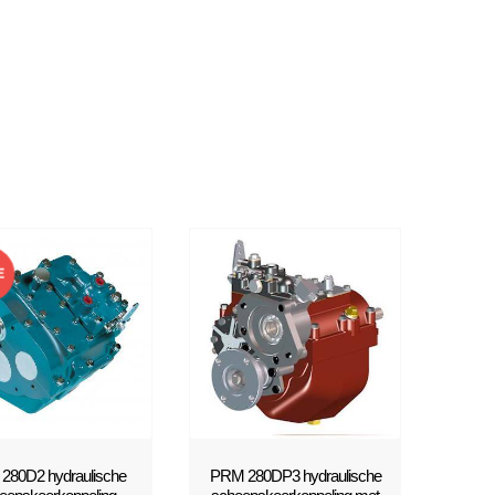
E
280D2 hydraulische
PRM 280DP3 hydraulische