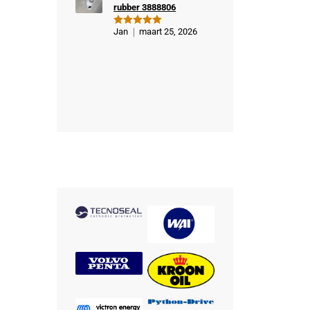
rubber 3888806
Jan
maart 25, 2026
Gewaardeer
d
5
uit 5