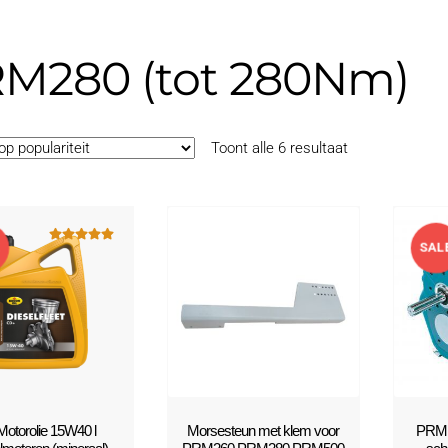
M280 (tot 280Nm)
Gesorteerd
Toont alle 6 resultaat
op
populariteit
E
SAL
Gewaardeerd
5.00
uit 5
!
Motorolie 15W40 l
Morsesteun met klem voor
PRM 