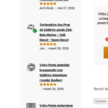
Arch Roob
mei 27, 2026
Gewaardeer
d
5
uit 5
PRM 2
scheep
power 
Technodrive Sea Prop
60 Saildrive anode Zink,
Beta Marine – Solè
Ge
Diesel – Nanni Diesel
veri
fiee
Jos
maart 28, 2026
Gewaardeer
rde
d
5
uit 5
kop
er
Volvo Penta gedeelde
kraaganode voor
Saildrive Aluminium
(zonder boutjes)
Bestel d
maart 26, 2026
Gewaardeer
d
5
uit 5
Volvo Penta motorsteun