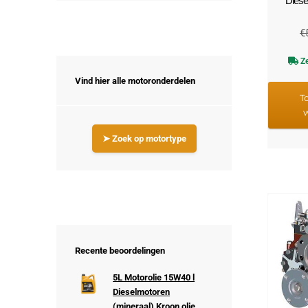
Diese
€
Ze
Vind hier alle motoronderdelen
T
➤ Zoek op motortype
Recente beoordelingen
5L Motorolie 15W40 l
Dieselmotoren
(mineraal) Kroon olie