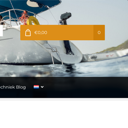
€0,00
0
echniek Blog