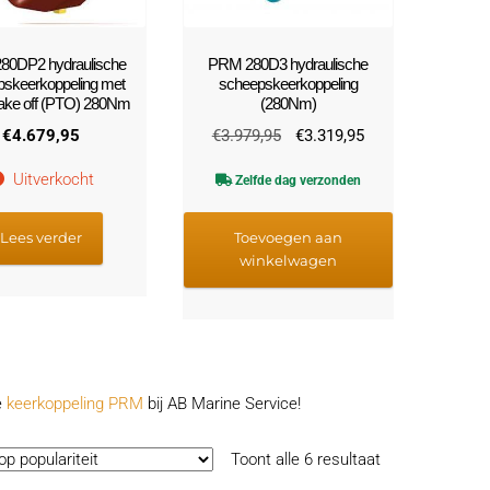
80DP2 hydraulische
PRM 280D3 hydraulische
skeerkoppeling met
scheepskeerkoppeling
take off (PTO) 280Nm
(280Nm)
Oorspronkelijke
Huidige
€
4.679,95
€
3.979,95
€
3.319,95
prijs
prijs
Uitverkocht
Zelfde dag verzonden
was:
is:
€3.979,95.
€3.319,95.
Lees verder
Toevoegen aan
winkelwagen
e
keerkoppeling PRM
bij AB Marine Service!
Gesorteerd
Toont alle 6 resultaat
op