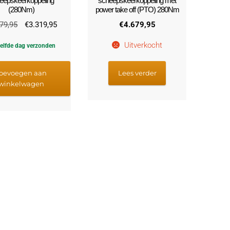
eepskeerkoppeling
scheepskeerkoppeling met
(280Nm)
power take off (PTO) 280Nm
Oorspronkelijke
Huidige
979,95
€
3.319,95
€
4.679,95
prijs
prijs
Uitverkocht
elfde dag verzonden
was:
is:
€3.979,95.
€3.319,95.
oevoegen aan
Lees verder
winkelwagen