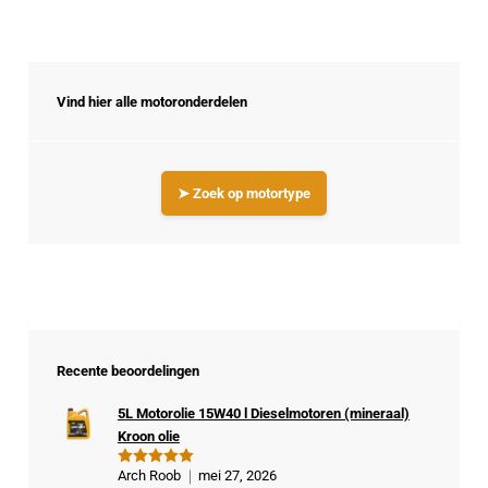
Vind hier alle motoronderdelen
➤ Zoek op motortype
Recente beoordelingen
5L Motorolie 15W40 l Dieselmotoren (mineraal)
Kroon olie
Arch Roob
mei 27, 2026
Gewaardeer