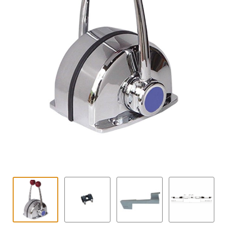
Contact
uitvouwe
Techniek Blog
Submen
Nederlands
uitvouwe