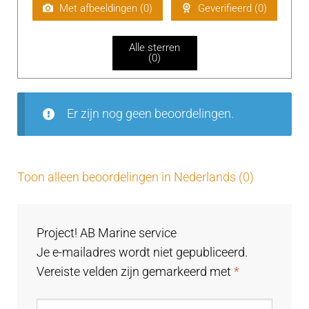
aa
Met afbeeldingen (
0
)
Geverifieerd (
0
)
rd
ee
Alle sterren
rd
(
0
)
1
uit
5
Er zijn nog geen beoordelingen.
Toon alleen beoordelingen in Nederlands (0)
Project! AB Marine service
Je e-mailadres wordt niet gepubliceerd.
Vereiste velden zijn gemarkeerd met
*