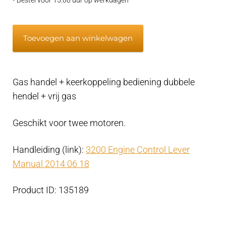
• Bestel voor 15:00 uur op werkdagen
Flexball
Toevoegen aan winkelwagen
Hendel
dubbel
chroom
Gas handel + keerkoppeling bediening dubbele
motorbediening
hendel + vrij gas
morse
3200
Geschikt voor twee motoren.
serie
(twee
Handleiding (link):
3200 Engine Control Lever
motoren)
Manual 2014 06 18
aantal
Product ID: 135189