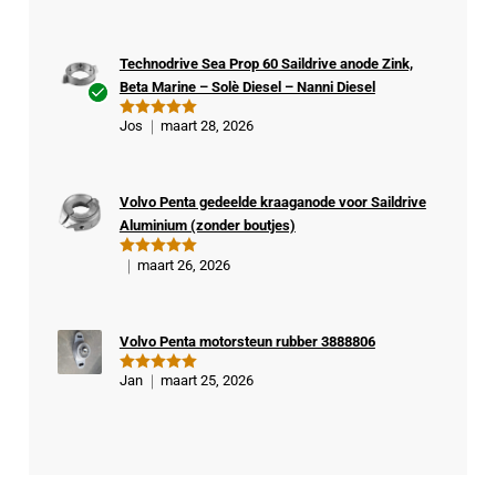
d
5
uit 5
Technodrive Sea Prop 60 Saildrive anode Zink,
Beta Marine – Solè Diesel – Nanni Diesel
Ge
Jos
maart 28, 2026
Gewaardeer
veri
d
5
uit 5
fiee
rde
Volvo Penta gedeelde kraaganode voor Saildrive
kop
Aluminium (zonder boutjes)
er
maart 26, 2026
Gewaardeer
d
5
uit 5
Volvo Penta motorsteun rubber 3888806
Jan
maart 25, 2026
Gewaardeer
d
5
uit 5