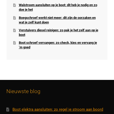
Walstroom aansluiten op je boot: dit heb je nodig en zo
doe je het
Boegschroef werkt niet meer: dit zijn de oorzaken en
wat je zelf kunt doen
Verstuivers diesel reinigen: zo pak je het zelf aan op je
boot
Boot schroef vervangen: zo check, kies en vervang je
’m goed
Nieuwste blog
Boot elektra aansluiten: zo regel je stroom aan boord