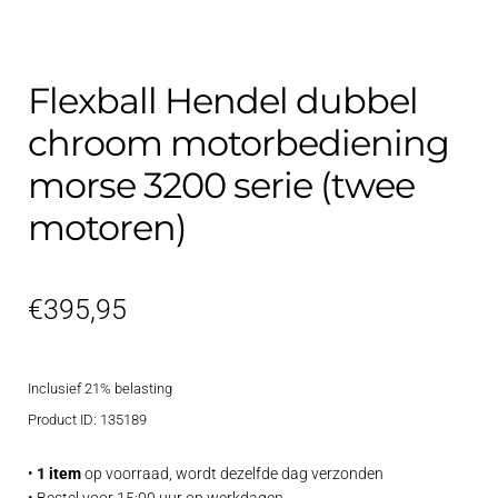
Flexball Hendel dubbel
chroom motorbediening
morse 3200 serie (twee
motoren)
€
395,95
Inclusief 21% belasting
Product ID: 135189
•
1 item
op voorraad, wordt dezelfde dag verzonden