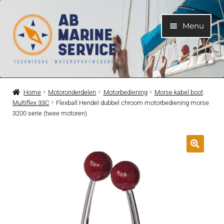
Ga
Ga
Menu
door
naar
naar
de
navigatie
inhoud
Home
Home
Motoronderdelen
Motorbediening
Morse kabel boot
Multiflex 33C
Flexball Hendel dubbel chroom motorbediening morse
Submen
Motoren
3200 serie (twee motoren)
uitvouwe
Submen
Motoronderdelen
uitvouwe
Submen
Bootelektra
uitvouwe
Submen
Koelwatersysteem
uitvouwe
Submen