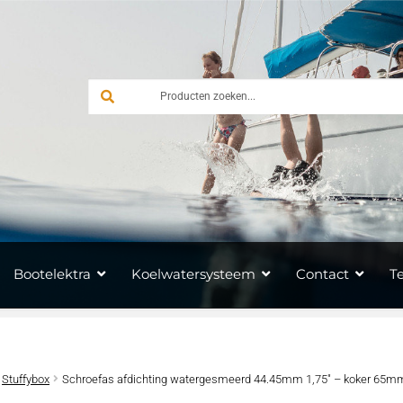
Bootelektra
Koelwatersysteem
Contact
T
Stuffybox
Schroefas afdichting watergesmeerd 44.45mm 1,75″ – koker 65m