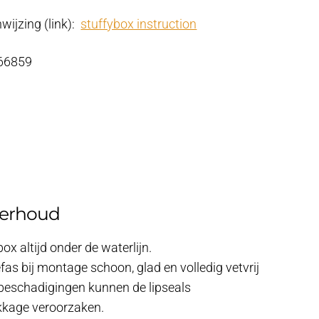
wijzing (link):
stuffybox instruction
 66859
erhoud
x altijd onder de waterlijn.
fas bij montage schoon, glad en volledig vetvrij
f beschadigingen kunnen de lipseals
kkage veroorzaken.