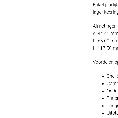
Enkel jaarli
lager keeri
Afmetingen:
A: 44.45 m
B: 65.00 m
L: 117.50 
Voordelen op
Snell
Comp
Onde
Funct
Lange
Uitst