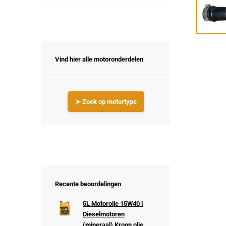
Vind hier alle motoronderdelen
➤ Zoek op motortype
Recente beoordelingen
5L Motorolie 15W40 l
Dieselmotoren
(mineraal) Kroon olie