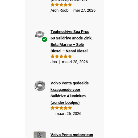
Arch Roob
mei 27, 2026
Gewaardeer
d
5
uit 5
Technodrive Sea Prop
60 Saildrive anode Zink,
Beta Marine – Solè
Ge
Diesel – Nanni Diesel
veri
fiee
Jos
maart 28, 2026
Gewaardeer
rde
d
5
uit 5
kop
er
Volvo Penta gedeelde
kraaganode voor
Saildrive Aluminium
(zonder boutjes)
maart 26, 2026
Gewaardeer
d
5
uit 5
Volvo Penta motorsteun