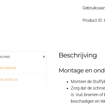
Gebruiksaan
Product ID:
Beschrijving
IJVING
INFORMATIE
Montage en ond
ELINGEN (0)
Monteer de Stuffybo
Zorg dat de schroe
is. Vuil, bramen o
beschadigen en le