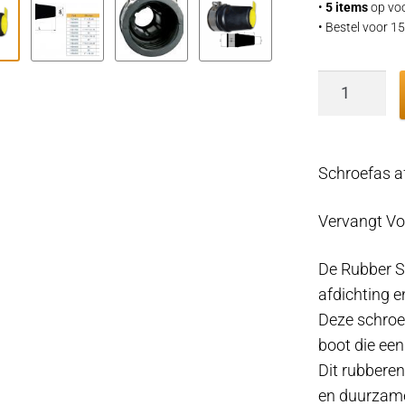
•
5 items
op voo
• Bestel voor 
Schroefas
afdichting
waterges
44.45mm
Schroefas a
1,75"
–
Vervangt Vo
koker
65mm
De Rubber S
–
afdichting e
Volvo
Deze schroe
Penta
boot die een
3819727
Dit rubberen
aantal
en duurzame