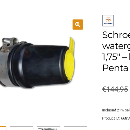
Schroe
water
1,75″ 
Penta
€
144,95
Inclusief 21% be
Product ID: 6685