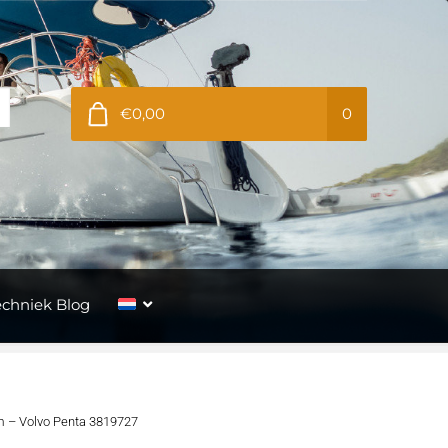
€0,00
0
echniek Blog
m – Volvo Penta 3819727