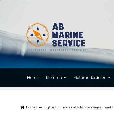
Ga
Ga
door
naar
naar
de
navigatie
inhoud
Home
Motoren
Motoronderdelen
Home
Aandrijflijn
Schroefas afdichting watergesmeerd