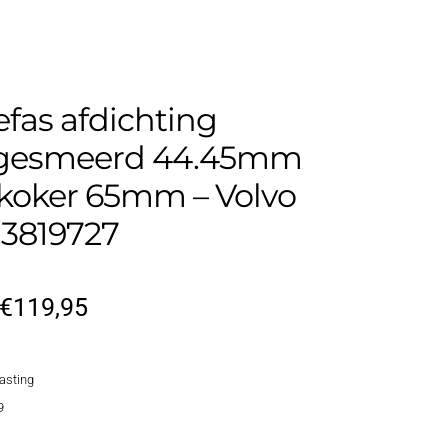
fas afdichting
gesmeerd 44.45mm
– koker 65mm – Volvo
 3819727
Oorspronkelijke
Huidige
€
119,95
prijs
prijs
lasting
was:
is:
9
€144,95.
€119,95.