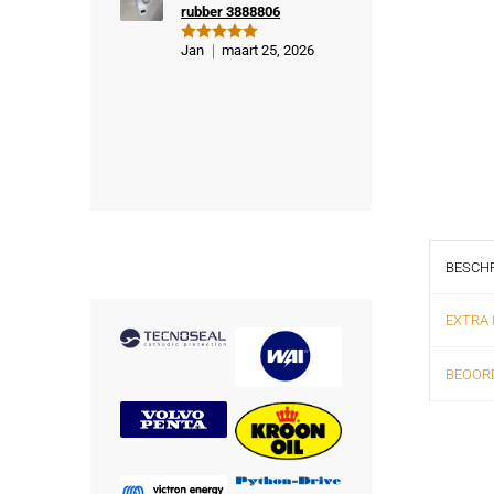
rubber 3888806
Jan
maart 25, 2026
Gewaardeer
d
5
uit 5
BESCHR
EXTRA 
BEOORD