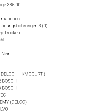
nge 385.00
ormationen
stigungsbohrungen 3 (0)
yp Trocken
ahl
 Nein
( DELCO – H/MOGURT )
2 BOSCH
6 BOSCH
TEC
REMY (DELCO)
OLVO