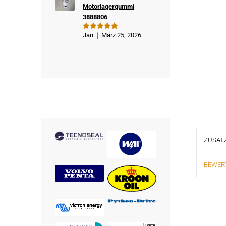
Motorlagergummi
3888806
Jan
März 25, 2026
Bewertet
mit
5
von
5
ZUSÄTZ
BEWERT