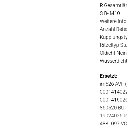
R Gesamtlä
S B- M10
Weitere Inf
Anzahl Befe
Kupplungst
Ritzeltyp St
Öldicht Nein
Wasserdicht
Ersetzt:
im526 AVF 
000141402
000141602
860520 BU
19024026 
4881097 V