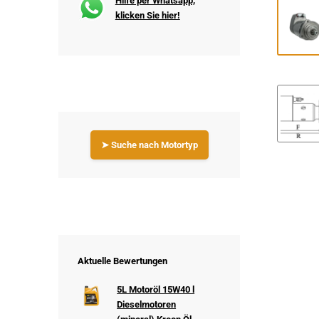
Hilfe per Whatsapp,
klicken Sie hier!
➤ Suche nach Motortyp
Aktuelle Bewertungen
5L Motoröl 15W40 l
Dieselmotoren