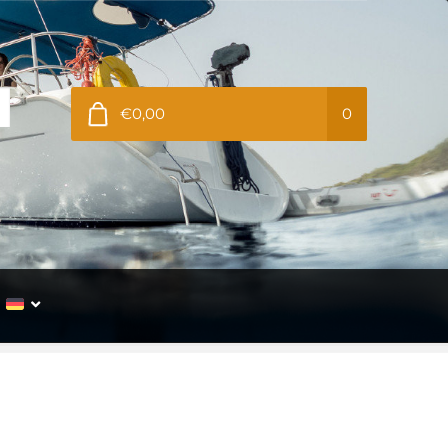
€0,00
0