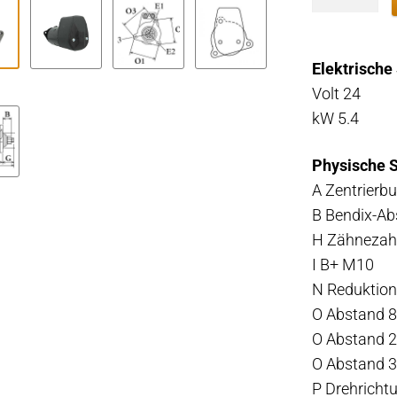
Volvo
Penta
TD60
Elektrische
24v
Volt 24
Menge
kW 5.4
Physische S
A Zentrierb
B Bendix-Ab
H Zähnezah
I B+ M10
N Reduktion
O Abstand 8
O Abstand 2
O Abstand 3
P Drehricht