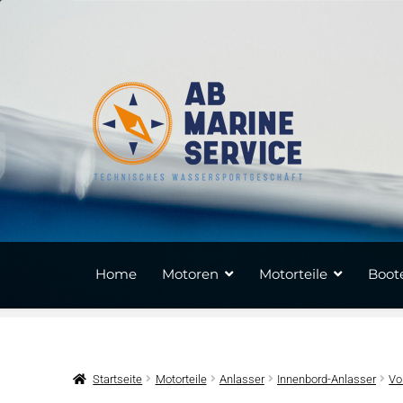
Zur
Zum
Navigation
Inhalt
springen
springen
Home
Motoren
Motorteile
Boote
Startseite
Motorteile
Anlasser
Innenbord-Anlasser
Vo