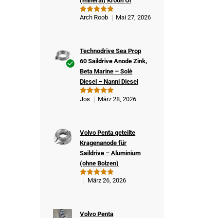
(mineral) Kroon Öl
Arch Roob
Mai 27, 2026
Bewertet
mit
5
von
5
Technodrive Sea Prop
60 Saildrive Anode Zink,
Beta Marine – Solè
Ver
Diesel – Nanni Diesel
ifizi
ert
Jos
März 28, 2026
Bewertet
er
mit
5
von
5
Kä
ufe
Volvo Penta geteilte
r
Kragenanode für
Saildrive – Aluminium
(ohne Bolzen)
März 26, 2026
Bewertet
mit
5
von
5
Volvo Penta