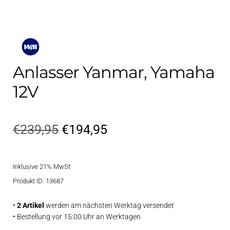
Anlasser Yanmar, Yamaha
12V
Ursprünglicher
Aktueller
€
239,95
€
194,95
Preis
Preis
Inklusive 21% MwSt
war:
ist:
Produkt ID: 13687
€239,95
€194,95.
•
2 Artikel
werden am nächsten Werktag versendet
• Bestellung vor 15:00 Uhr an Werktagen