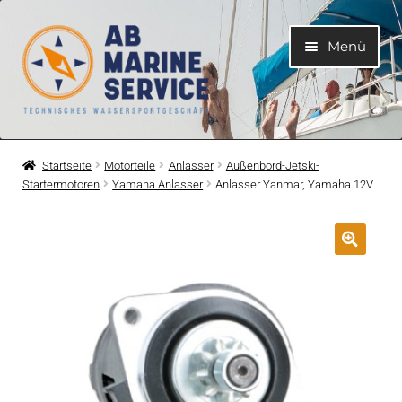
Zur
Zum
Menü
Navigation
Inhalt
springen
springen
Home
Startseite
Motorteile
Anlasser
Außenbord-Jetski-
Startermotoren
Yamaha Anlasser
Anlasser Yanmar, Yamaha 12V
Unterme
Motoren
öffnen
Unterme
Motorteile
öffnen
Unterme
Bootelektrik
öffnen
Unterme
Kühlsystem
öffnen
Unterme