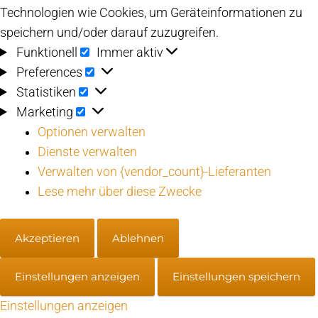
Technologien wie Cookies, um Geräteinformationen zu
speichern und/oder darauf zuzugreifen.
Funktionell
Funktionell
Immer aktiv
Preferences
Preferences
Statistiken
Statistiken
Marketing
Marketing
Optionen verwalten
Dienste verwalten
Verwalten von {vendor_count}-Lieferanten
Lese mehr über diese Zwecke
Akzeptieren
Ablehnen
Einstellungen anzeigen
Einstellungen speichern
Einstellungen anzeigen