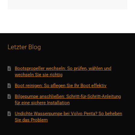
Letzter Blog
Bootspropeller wechseln: So prüfen, wählen und
wechseln Sie sie richtig
Boot reinigen: So pflegen Sie Ihr Boot effektiv
Bilgepumpe anschließen: Schritt-für-Schritt-Anleitung
für eine sichere Installation
Undichte Wasserpumpe bei Volvo Penta? So beheben
Sie das Problem