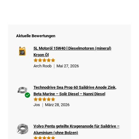
Aktuelle Bewertungen
5L Motoröl 15W40 l Dieselmotoren (mineral)
Kroon Öl
Arch Roob
Mai 27, 2026
Bewertet
mit
5
von
5
Technodrive Sea Prop 60 Saildrive Anode Zink,
Beta Marine – Solè Diesel – Nanni Diesel
Ver
Jos
März 28, 2026
Bewertet
ifizi
mit
5
von
5
ert
er
Volvo Penta geteilte Kragenanode für Saildrive –
Kä
Aluminium (ohne Bolzen)
ufe