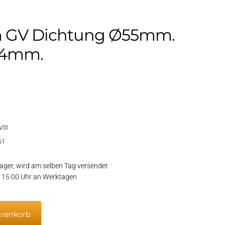
 GV Dichtung Ø55mm.
84mm.
wSt
61
ager, wird am selben Tag versendet
or 15:00 Uhr an Werktagen
arenkorb