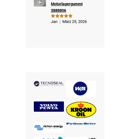
Motorlagergummi
3888806
Jan
März 25, 2026
Bewertet
mit
5
von
5