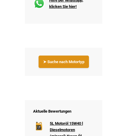
Hilfe per Whatsapp,
klicken Sie hier!
➤ Suche nach Motortyp
Aktuelle Bewertungen
5L Motoröl 15W40 l
Dieselmotoren