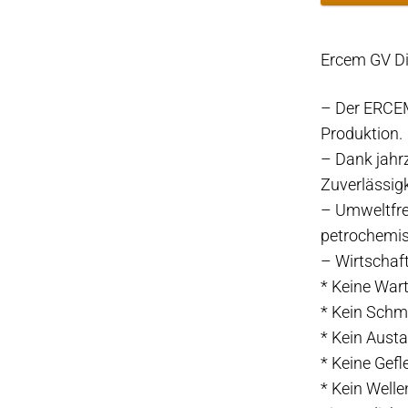
Dichtung
Ø55mm.
Ercem GV D
Ø75-
84mm.
– Der ERCE
Menge
Produktion.
– Dank jahrz
Zuverlässigk
– Umweltfre
petrochemis
– Wirtschaft
* Keine Wart
* Kein Schm
* Kein Aust
* Keine Gef
* Kein Well