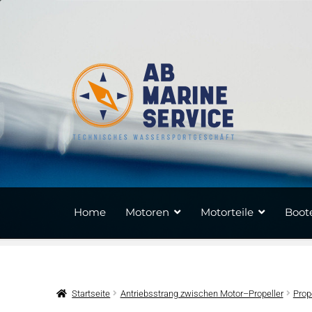
Zur
Zum
Navigation
Inhalt
springen
springen
Home
Motoren
Motorteile
Boote
Startseite
Antriebsstrang zwischen Motor–Propeller
Prop