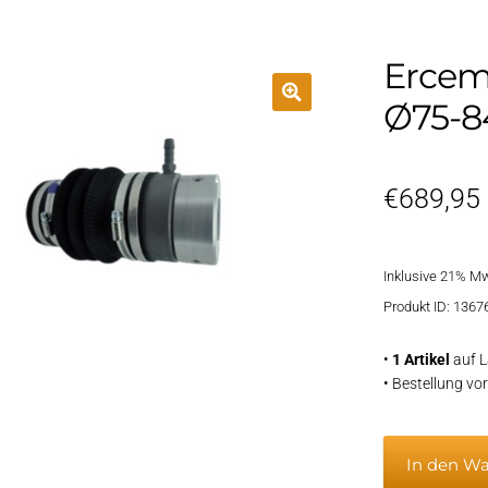
Ercem
Ø75-
€
689,95
Inklusive 21% M
Produkt ID: 1367
•
1 Artikel
auf L
• Bestellung v
Ercem
In den W
GV