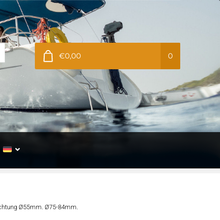
€0,00
0
chtung Ø55mm. Ø75-84mm.