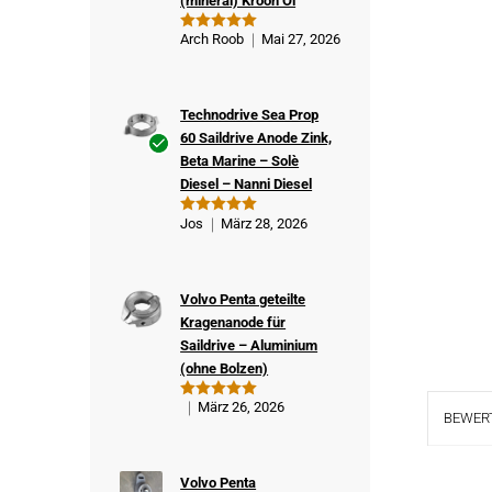
(mineral) Kroon Öl
Arch Roob
Mai 27, 2026
Bewertet
mit
5
von
5
Technodrive Sea Prop
60 Saildrive Anode Zink,
Beta Marine – Solè
Ver
Diesel – Nanni Diesel
ifizi
ert
Jos
März 28, 2026
Bewertet
er
mit
5
von
5
Kä
ufe
Volvo Penta geteilte
r
Kragenanode für
Saildrive – Aluminium
(ohne Bolzen)
März 26, 2026
Bewertet
BEWERT
mit
5
von
5
Volvo Penta