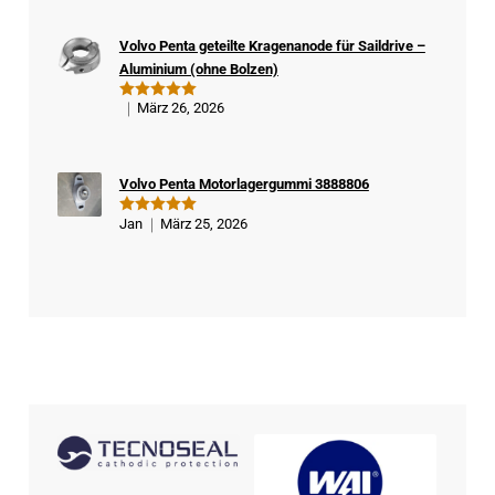
ert
er
Volvo Penta geteilte Kragenanode für Saildrive –
Kä
Aluminium (ohne Bolzen)
ufe
r
März 26, 2026
Bewertet
mit
5
von
5
Volvo Penta Motorlagergummi 3888806
Jan
März 25, 2026
Bewertet
mit
5
von
5