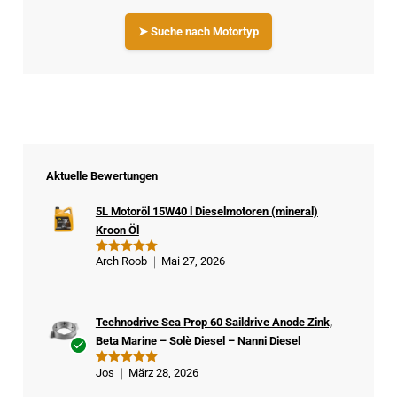
➤ Suche nach Motortyp
Aktuelle Bewertungen
5L Motoröl 15W40 l Dieselmotoren (mineral)
Kroon Öl
Arch Roob
Mai 27, 2026
Bewertet
mit
5
von
5
Technodrive Sea Prop 60 Saildrive Anode Zink,
Beta Marine – Solè Diesel – Nanni Diesel
Ver
Jos
März 28, 2026
Bewertet
ifizi
mit
5
von
5