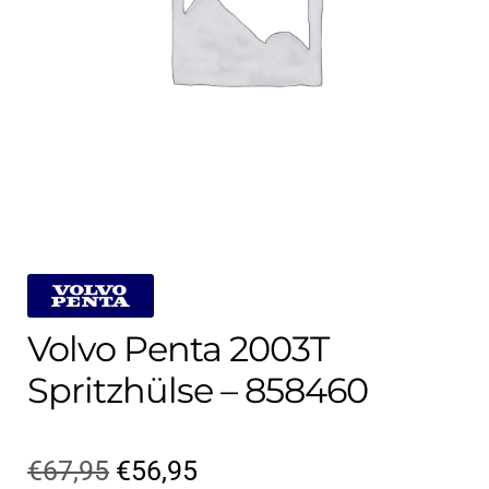
Kontakt
öffnen
Technikblog
Unterme
Deutsch
öffnen
Volvo Penta 2003T
Spritzhülse – 858460
Ursprünglicher
Aktueller
€
67,95
€
56,95