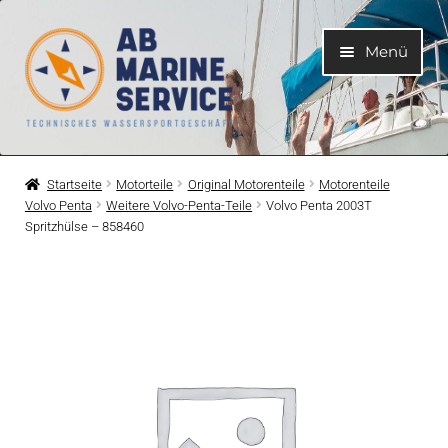
Zur
Zum
Menü
Navigation
Inhalt
springen
springen
Home
Startseite
Motorteile
Original Motorenteile
Motorenteile
Volvo Penta
Weitere Volvo-Penta-Teile
Volvo Penta 2003T
Unterme
Motoren
Spritzhülse – 858460
öffnen
Unterme
Motorteile
öffnen
Unterme
Bootelektrik
öffnen
Unterme
Kühlsystem
öffnen
Unterme