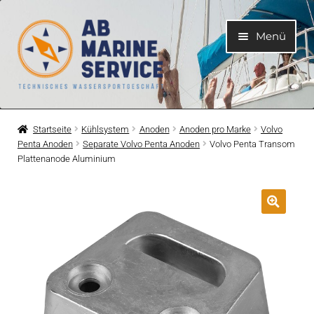
Zur
Zum
Menü
Navigation
Inhalt
springen
springen
Home
Startseite
Kühlsystem
Anoden
Anoden pro Marke
Volvo
Penta Anoden
Separate Volvo Penta Anoden
Volvo Penta Transom
Unterme
Motoren
Plattenanode Aluminium
öffnen
Unterme
Motorteile
öffnen
Unterme
Bootelektrik
öffnen
Unterme
Kühlsystem
öffnen
Unterme