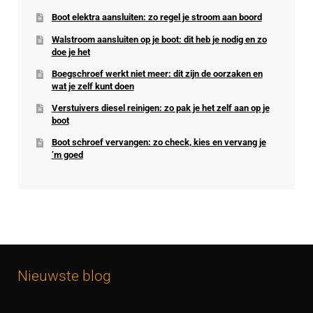
Boot elektra aansluiten: zo regel je stroom aan boord
Walstroom aansluiten op je boot: dit heb je nodig en zo
doe je het
Boegschroef werkt niet meer: dit zijn de oorzaken en
wat je zelf kunt doen
Verstuivers diesel reinigen: zo pak je het zelf aan op je
boot
Boot schroef vervangen: zo check, kies en vervang je
’m goed
Nieuwste blog