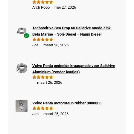
Arch Roob
mei 27, 2026
Gewaardeer
d
5
uit 5
Technodrive Sea Prop 60 Saildrive anode Zink,
Beta Marine – Solè Diesel – Nanni Diesel
Ge
Jos
maart 28, 2026
Gewaardeer
veri
d
5
uit 5
fiee
rde
Volvo Penta gedeelde kraaganode voor Saildrive
kop
Aluminium (zonder boutjes)
er
maart 26, 2026
Gewaardeer
d
5
uit 5
Volvo Penta motorsteun rubber 3888806
Jan
maart 25, 2026
Gewaardeer
d
5
uit 5