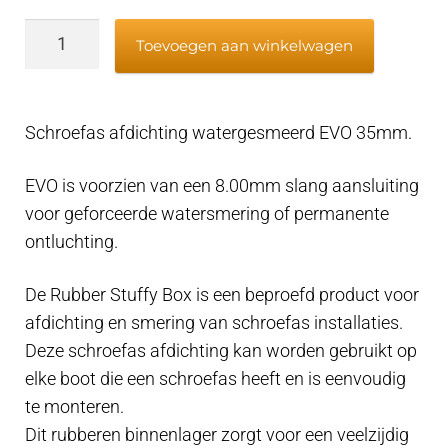
Schroefas
Toevoegen aan winkelwagen
afdichting
watergesmeerd
EVO
Schroefas afdichting watergesmeerd EVO 35mm.
25mm
-
EVO is voorzien van een 8.00mm slang aansluiting
koker
voor geforceerde watersmering of permanente
43mm
ontluchting.
-
(water
De Rubber Stuffy Box is een beproefd product voor
aansluiting)
afdichting en smering van schroefas installaties.
aantal
Deze schroefas afdichting kan worden gebruikt op
elke boot die een schroefas heeft en is eenvoudig
te monteren.
Dit rubberen binnenlager zorgt voor een veelzijdig