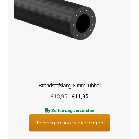
Brandstofslang 8 mm rubber
Oorspronkelijke
Huidige
€
13,95
€
11,95
prijs
prijs
Zelfde dag verzonden
was:
is:
€13,95.
€11,95.
Toevoegen aan winkelwagen