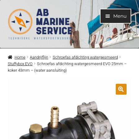
Ga
Ga
Menu
door
naar
naar
de
navigatie
inhoud
Home
Home
Aandrijflijn
Schroefas afdichting watergesmeerd
Stuffybox EVO
Schroefas afdichting watergesmeerd EVO 25mm –
Submen
Motoren
koker 43mm – (water aansluiting)
uitvouwe
Submen
Motoronderdelen
uitvouwe
Submen
Bootelektra
uitvouwe
Submen
Koelwatersysteem
uitvouwe
Submen