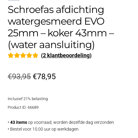
Schroefas afdichting
watergesmeerd EVO
25mm – koker 43mm –
(water aansluiting)
(
2
klantbeoordeling)
Gewaardeerd
2
5.00
op 5
Oorspronkelijke
Huidige
€
93,95
€
78,95
gebaseerd op
prijs
prijs
klantbeoorde
ling
Inclusief 21% belasting
was:
is:
Product ID: 66689
€93,95.
€78,95.
•
43 items
op voorraad, worden dezelfde dag verzonden
• Bestel voor 15:00 uur op werkdagen