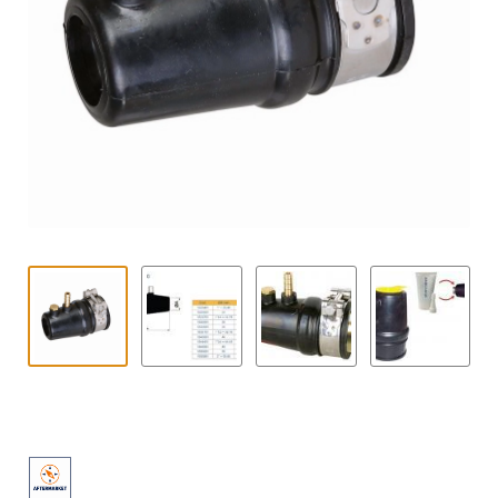
Contact
uitvouwe
Techniek Blog
Submen
Nederlands
uitvouwe