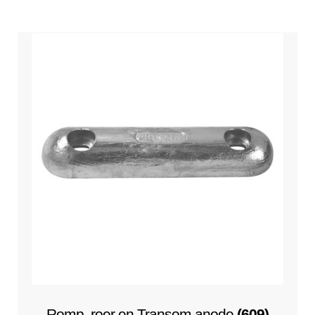
Romp, roer en Transom anode
(609)