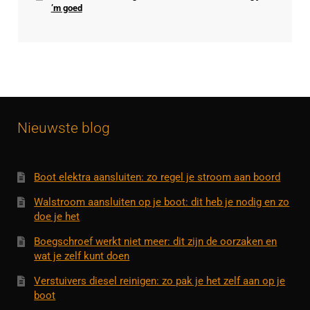
’m goed
Nieuwste blog
Boot elektra aansluiten: zo regel je stroom aan boord
Walstroom aansluiten op je boot: dit heb je nodig en zo
doe je het
Boegschroef werkt niet meer: dit zijn de oorzaken en
wat je zelf kunt doen
Verstuivers diesel reinigen: zo pak je het zelf aan op je
boot