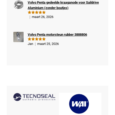
Volvo Penta gedeelde kraaganode voor Saildrive
kop
Aluminium (zonder boutjes)
er
maart 26, 2026
Gewaardeer
d
5
uit 5
Volvo Penta motorsteun rubber 3888806
Jan
maart 25, 2026
Gewaardeer
d
5
uit 5