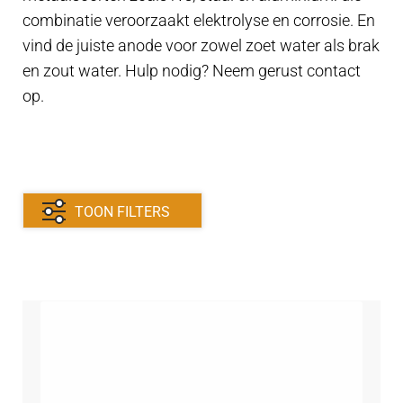
combinatie veroorzaakt elektrolyse en corrosie. En
Verwarming Webasto
vind de juiste anode voor zowel zoet water als brak
en zout water. Hulp nodig? Neem gerust contact
Drink en watersysteem
op.
Bootonderhoud
Submen
Contact
uitvouwe
TOON FILTERS
Techniek Blog
Submen
Nederlands
uitvouwe