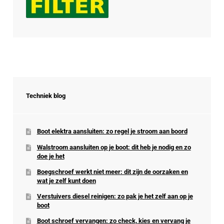
Techniek blog
Boot elektra aansluiten: zo regel je stroom aan boord
Walstroom aansluiten op je boot: dit heb je nodig en zo
doe je het
Boegschroef werkt niet meer: dit zijn de oorzaken en
wat je zelf kunt doen
Verstuivers diesel reinigen: zo pak je het zelf aan op je
boot
Boot schroef vervangen: zo check, kies en vervang je