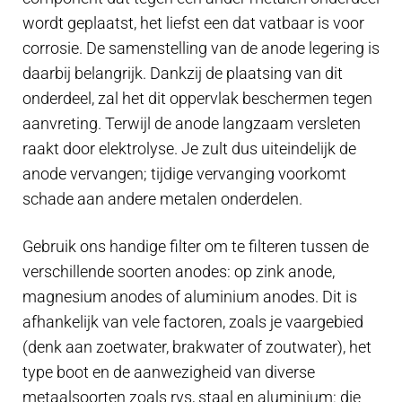
Uitlaat systeem
wordt geplaatst, het liefst een dat vatbaar is voor
corrosie. De samenstelling van de anode legering is
Anodes
daarbij belangrijk. Dankzij de plaatsing van dit
onderdeel, zal het dit oppervlak beschermen tegen
Impellerpomp
aanvreting. Terwijl de anode langzaam versleten
raakt door elektrolyse. Je zult dus uiteindelijk de
Koelwaterslang
anode vervangen; tijdige vervanging voorkomt
schade aan andere metalen onderdelen.
Slangklem
Gebruik ons handige filter om te filteren tussen de
Gesloten koelsysteem
verschillende soorten anodes: op zink anode,
magnesium anodes of aluminium anodes. Dit is
Rubbermof
afhankelijk van vele factoren, zoals je vaargebied
(denk aan zoetwater, brakwater of zoutwater), het
Fitwerk messing
type boot en de aanwezigheid van diverse
metaalsoorten zoals rvs, staal en aluminium: die