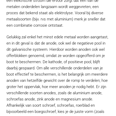
een elektrische stroom die ervoor zorgt dat een van de
metalen onderdelen langzaam wordt weggevreten, een
proces dat bekend staat als elektrolyse. Vooral bij diverse
metaalsoorten (bijv. rvs met aluminium) merk je sneller dat
een combinatie corrosie ontstaat.
Gelukkig zal enkel het minst edele metaal worden aangetast,
en in dit geval is dat de anode, ook wel de negatieve pool in
dit galvanische systeem. Hierdoor worden anoden ook wel
offerblokken genoemd, omdat ze worden opgeofferd om je
boot te beschermen. De kathode, of positieve pool, blijft
daarbij gespaard. Om alle verschillende onderdelen van je
boot effectief te beschermen, is het belangrijk om meerdere
anoden van hetzelfde gewicht over de romp te verdelen; hoe
groter het oppervlak, hoe meer anoden je nodig hebt. Er zijn
verschillende soorten anodes, zoals de aluminium anode,
schroefas anode, zink anode en magnesium anode.
Afhankelijk van soort schroef, schroefas, roerblad en
bijvoorbeeld een boegschroef, kies je de juiste vorm (zoals