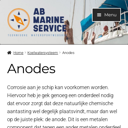
Ga
Ga
Menu
door
naar
naar
de
navigatie
inhoud
Home
Home
Koelwatersysteem
Anodes
Submen
Motoren
Anodes
uitvouwe
Submen
Motoronderdelen
uitvouwe
Corrosie aan je schip kan voorkomen worden.
Submen
Bootelektra
Hiervoor heb je gek genoeg een onderdeel nodig
uitvouwe
dat ervoor zorgt dat deze natuurlijke chemische
Submen
aantasting wel degelijk plaatsvindt, maar dan wel
Koelwatersysteem
uitvouwe
op de juiste plek: de anode. Dit is een metalen
component dat tegen een ander metalen onderdeel