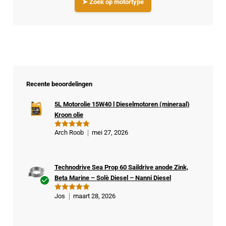
➤ Zoek op motortype
Recente beoordelingen
5L Motorolie 15W40 l Dieselmotoren (mineraal)
Kroon olie
Arch Roob
mei 27, 2026
Gewaardeer
d
5
uit 5
Technodrive Sea Prop 60 Saildrive anode Zink,
Beta Marine – Solè Diesel – Nanni Diesel
Ge
Jos
maart 28, 2026
Gewaardeer
veri
d
5
uit 5
fiee
rde