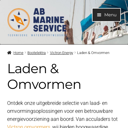
Ga
Ga
Menu
door
naar
naar
de
navigatie
inhoud
Home
Home
Bootelektra
Victron Energy
Laden & Omvormen
Submen
Motoren
Laden &
uitvouwe
Submen
Motoronderdelen
Omvormen
uitvouwe
Submen
Bootelektra
uitvouwe
Ontdek onze uitgebreide selectie van laad- en
Submen
omvormingsoplossingen voor een betrouwbare
Koelwatersysteem
uitvouwe
energievoorziening aan boord. Van acculaders tot
Victron omvormers
, wij bieden hoogwaardige
Submen