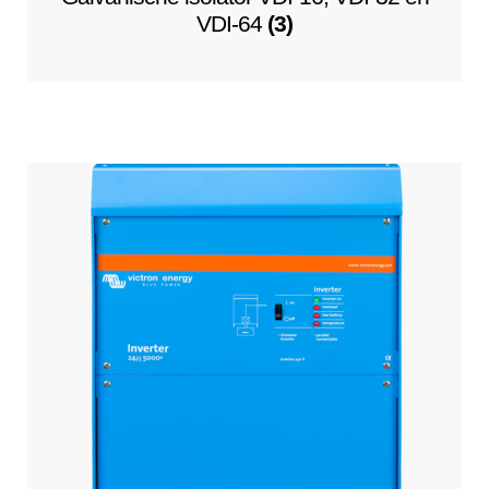
VDI-64
(3)