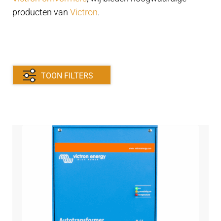
Contact
uitvouwe
producten van
Victron
.
Techniek Blog
Submen
Nederlands
uitvouwe
TOON FILTERS