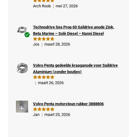
Arch Roob
mei 27, 2026
Gewaardeer
d
5
uit 5
Technodrive Sea Prop 60 Saildrive anode Zink,
Beta Marine – Solè Diesel – Nanni Diesel
Ge
Jos
maart 28, 2026
Gewaardeer
veri
d
5
uit 5
fiee
rde
Volvo Penta gedeelde kraaganode voor Saildrive
kop
Aluminium (zonder boutjes)
er
maart 26, 2026
Gewaardeer
d
5
uit 5
Volvo Penta motorsteun rubber 3888806
Jan
maart 25, 2026
Gewaardeer
d
5
uit 5