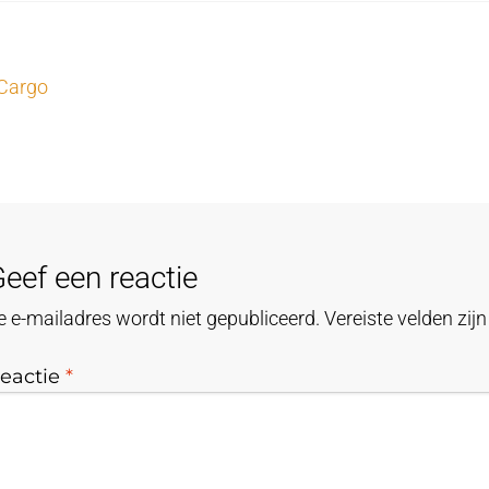
icht
g
Cargo
cht:
igatie
eef een reactie
e e-mailadres wordt niet gepubliceerd.
Vereiste velden zi
eactie
*