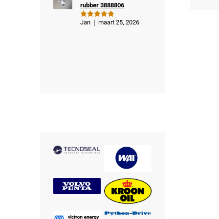
rubber 3888806
Jan
maart 25, 2026
Gewaardeer
d
5
uit 5