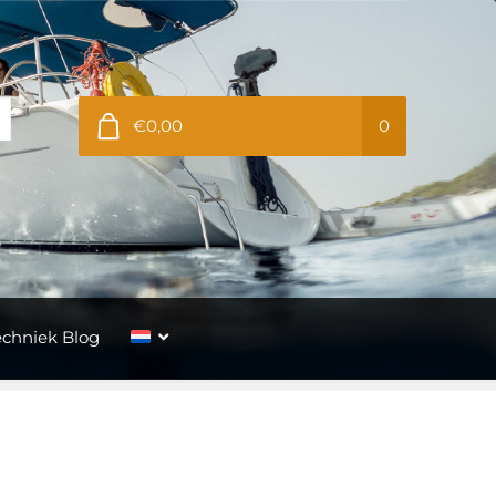
€0,00
0
echniek Blog