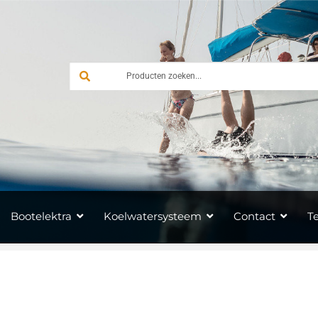
Bootelektra
Koelwatersysteem
Contact
T