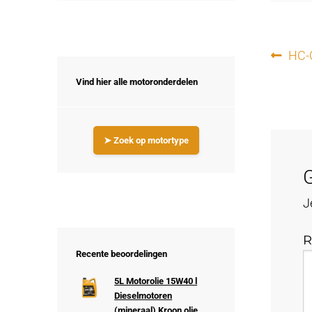
Ber
Vori
HC-
beri
nav
Vind hier alle motoronderdelen
➤ Zoek op motortype
G
J
R
Recente beoordelingen
5L Motorolie 15W40 l
Dieselmotoren
(mineraal) Kroon olie