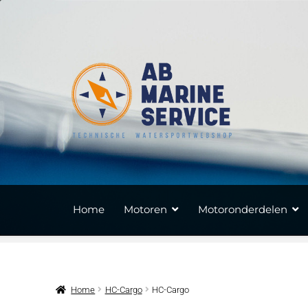
Ga
Ga
door
naar
naar
de
navigatie
inhoud
Home
Motoren
Motoronderdelen
Home
HC-Cargo
HC-Cargo