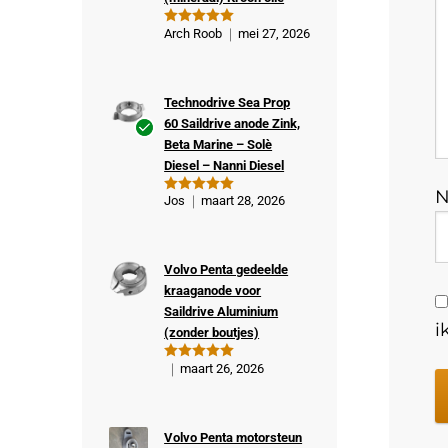
Arch Roob
mei 27, 2026
Gewaardeer
d
5
uit 5
Technodrive Sea Prop
60 Saildrive anode Zink,
Beta Marine – Solè
Ge
Diesel – Nanni Diesel
veri
fiee
Jos
maart 28, 2026
Gewaardeer
rde
d
5
uit 5
kop
er
Volvo Penta gedeelde
kraaganode voor
Saildrive Aluminium
i
(zonder boutjes)
maart 26, 2026
Gewaardeer
d
5
uit 5
Volvo Penta motorsteun