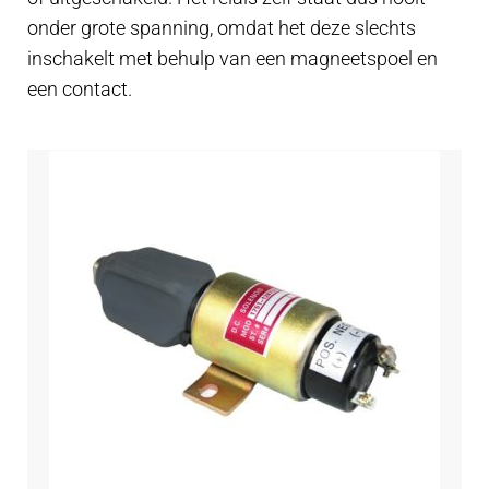
Trim Tabs Zipwake
onder grote spanning, omdat het deze slechts
inschakelt met behulp van een magneetspoel en
Relais
een contact.
Instrumenten
kabel installatie
Schakelaars
Ruitenwisser voor boot
Accu klem en kabel
Hella marine