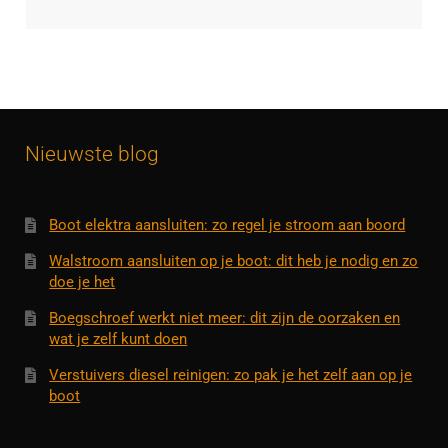
Nieuwste blog
Boot elektra aansluiten: zo regel je stroom aan boord
Walstroom aansluiten op je boot: dit heb je nodig en zo
doe je het
Boegschroef werkt niet meer: dit zijn de oorzaken en
wat je zelf kunt doen
Verstuivers diesel reinigen: zo pak je het zelf aan op je
boot