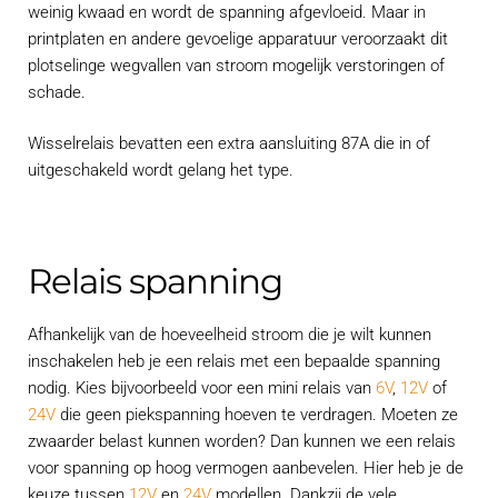
weinig kwaad en wordt de spanning afgevloeid. Maar in
printplaten en andere gevoelige apparatuur veroorzaakt dit
plotselinge wegvallen van stroom mogelijk verstoringen of
schade.
Wisselrelais bevatten een extra aansluiting 87A die in of
uitgeschakeld wordt gelang het type.
Relais spanning
Afhankelijk van de hoeveelheid stroom die je wilt kunnen
inschakelen heb je een relais met een bepaalde spanning
nodig. Kies bijvoorbeeld voor een mini relais van
6V
,
12V
of
24V
die geen piekspanning hoeven te verdragen. Moeten ze
zwaarder belast kunnen worden? Dan kunnen we een relais
voor spanning op hoog vermogen aanbevelen. Hier heb je de
keuze tussen
12V
en
24V
modellen. Dankzij de vele