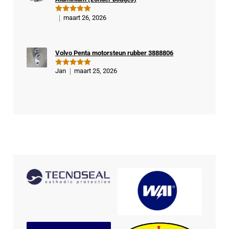
er
maart 26, 2026
Gewaardeer
d
5
uit 5
Volvo Penta motorsteun rubber 3888806
Jan
maart 25, 2026
Gewaardeer
d
5
uit 5