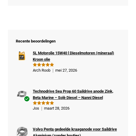
Recente beoordelingen
5L Motorolie 15W40 l Dieselmotoren (mineraal)
Kroon olie
Arch Roob
mei 27, 2026
Gewaardeer
d
5
uit 5
Technodrive Sea Prop 60 Saildrive anode Zink,
Beta Marine – Solè Diesel – Nanni Diesel
Ge
Jos
maart 28, 2026
Gewaardeer
veri
d
5
uit 5
fiee
rde
Volvo Penta gedeelde kraaganode voor Saildrive
kop
Aluminium (zonder boutjes)