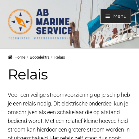
Ga
Ga
Menu
door
naar
naar
de
navigatie
inhoud
Home
Home
Bootelektra
Relais
Submen
Motoren
Relais
uitvouwe
Submen
Motoronderdelen
uitvouwe
Voor een veilige stroomvoorziening op je schip heb
Submen
Bootelektra
je een relais nodig. Dit elektrische onderdeel kun je
uitvouwe
omschrijven als een schakelaar die op afstand
bediend wordt. Met een relatief kleine hoeveelheid
Victron Energy
stroom kan hierdoor een grotere stroom worden in-
of uitgeschakeld. Het relais zelf staat dus nooit