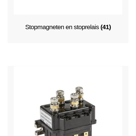
Submen
Koelwatersysteem
uitvouwe
Submen
Contact
Stopmagneten en stoprelais
(41)
uitvouwe
Techniek Blog
Submen
Nederlands
uitvouwe