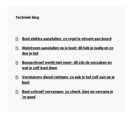
Techniek blog
Boot elektra aansluiten: zo regel je stroom aan boord
Walstroom aansluiten op je boot: dit heb je nodig en zo
doe je het
Boegschroef werkt niet meer: dit zijn de oorzaken en
wat je zelf kunt doen
Verstuivers diesel reinigen: zo pak je het zelf aan op je
boot
Boot schroef vervangen: zo check, kies en vervang je
’m goed