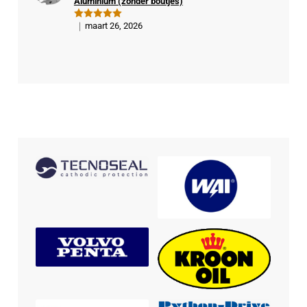
Aluminium (zonder boutjes)
er
maart 26, 2026
Gewaardeer
d
5
uit 5