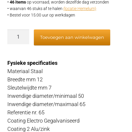
•
46 items
op voorraad, worden dezelfde dag verzonden
• waarvan 46 stuks af te halen
(locatie Hemelum)
• Bestel voor 15:00 uur op werkdagen
Slangklem
Toevoegen aan winkelwagen
50-
65
mm
Fysieke specificaties
aantal
Materiaal Staal
Breedte mm 12
Sleutelwijdte mm 7
Inwendige diameter/minimaal 50
Inwendige diameter/maximaal 65
Referentie nr. 65
Coating Electro Gegalvaniseerd
Coating 2 Alu/zink