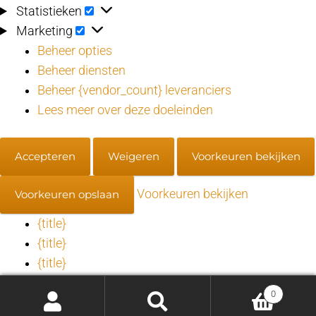
Statistieken
Statistieken
Marketing
Marketing
Beheer opties
Beheer diensten
Beheer {vendor_count} leveranciers
Lees meer over deze doeleinden
Accepteren
Weigeren
Voorkeuren bekijken
Voorkeuren bekijken
Voorkeuren opslaan
{title}
{title}
{title}
0
Toestemming beheren