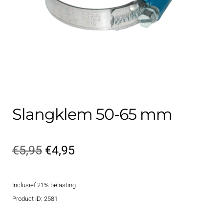
Contact
uitvouwe
Techniek Blog
Submen
Nederlands
uitvouwe
Slangklem 50-65 mm
Oorspronkelijke
Huidige
€
5,95
€
4,95
prijs
prijs
Inclusief 21% belasting
was:
is:
Product ID: 2581
€5,95.
€4,95.