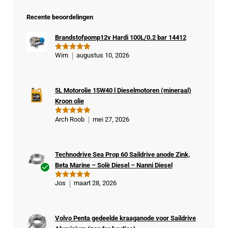
Recente beoordelingen
Brandstofpomp12v Hardi 100L/0.2 bar 14412
Wim
augustus 10, 2026
Gewaardeer
d
5
uit 5
5L Motorolie 15W40 l Dieselmotoren (mineraal)
Kroon olie
Arch Roob
mei 27, 2026
Gewaardeer
d
5
uit 5
Technodrive Sea Prop 60 Saildrive anode Zink,
Beta Marine – Solè Diesel – Nanni Diesel
Ge
Jos
maart 28, 2026
Gewaardeer
veri
d
5
uit 5
fiee
rde
Volvo Penta gedeelde kraaganode voor Saildrive
kop