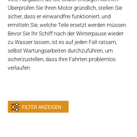
Service-kits
Überprüfen Sie Ihren Motor gründlich, stellen Sie
sicher, dass er einwandfrei funktioniert, und
Anlasser
ermitteln Sie, welche Teile ersetzt werden müssen.
Bevor Sie Ihr Schiff nach der Winterpause wieder
Lichtmaschinen
zu Wasser lassen, ist es auf jeden Fall ratsam,
selbst Wartungsarbeiten durchzuführen, um
Wartung
sicherzustellen, dass Ihre Fahrten problemlos
verlaufen.
Antriebsstrang zwischen Motor–Propeller
Kraftstoffschlauch
FILTER ANZEIGEN
Krafstoffpumpen
filter