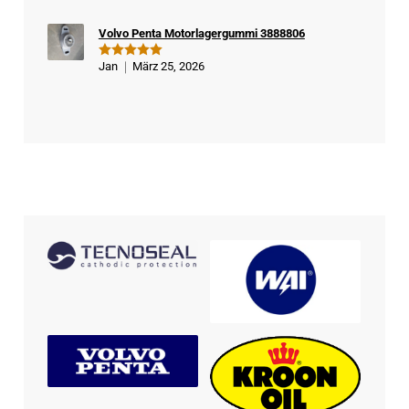
Volvo Penta Motorlagergummi 3888806
Jan
März 25, 2026
Bewertet
mit
5
von
5