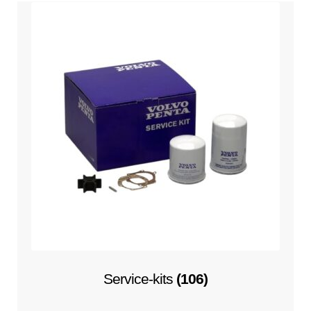
Motorstützen
Motorbedienung
Glüheinrichtung
Unterme
Bootelektrik
öffnen
Unterme
Kühlsystem
öffnen
Unterme
Kontakt
öffnen
Technikblog
Service-kits
(106)
Unterme
Deutsch