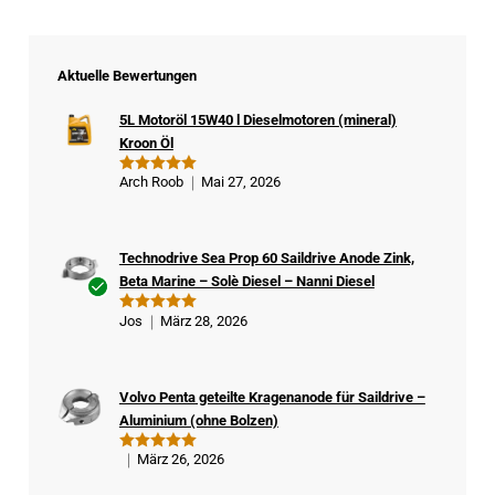
Aktuelle Bewertungen
5L Motoröl 15W40 l Dieselmotoren (mineral)
Kroon Öl
Arch Roob
Mai 27, 2026
Bewertet
mit
5
von
5
Technodrive Sea Prop 60 Saildrive Anode Zink,
Beta Marine – Solè Diesel – Nanni Diesel
Ver
Jos
März 28, 2026
Bewertet
ifizi
mit
5
von
5
ert
er
Volvo Penta geteilte Kragenanode für Saildrive –
Kä
Aluminium (ohne Bolzen)
ufe
r
März 26, 2026
Bewertet
mit
5
von
5