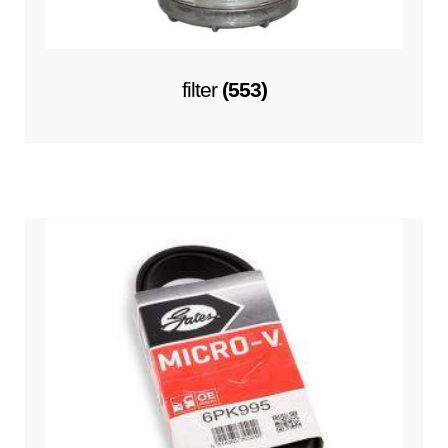
filter
(553)