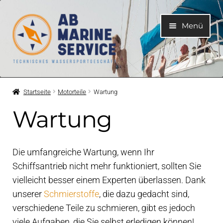
Zur
Zum
Menü
Navigation
Inhalt
springen
springen
Home
Startseite
Motorteile
Wartung
Unterme
Motoren
Wartung
öffnen
Unterme
Motorteile
öffnen
Die umfangreiche Wartung, wenn Ihr
Betriebshandleitungen
Schiffsantrieb nicht mehr funktioniert, sollten Sie
vielleicht besser einem Experten überlassen. Dank
unserer
Schmierstoffe
, die dazu gedacht sind,
Original Motorenteile
verschiedene Teile zu schmieren, gibt es jedoch
viele Aufgaben, die Sie selbst erledigen können!