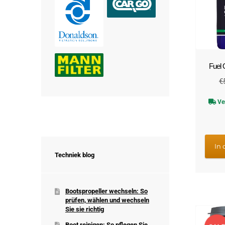
Fuel 
€
Ve
In
Techniek blog
Bootspropeller wechseln: So
prüfen, wählen und wechseln
Sie sie richtig
Boot reinigen: So pflegen Sie