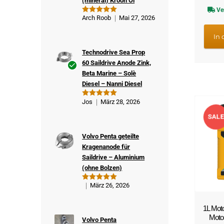
(mineral) Kroon Öl
Ve
Arch Roob
Mai 27, 2026
Bewertet
mit
5
von
5
In
Technodrive Sea Prop
60 Saildrive Anode Zink,
Beta Marine – Solè
Ver
Diesel – Nanni Diesel
ifizi
ert
Jos
März 28, 2026
Bewertet
er
mit
5
von
5
SALE
Kä
ufe
Volvo Penta geteilte
!
r
Kragenanode für
Saildrive – Aluminium
(ohne Bolzen)
März 26, 2026
Bewertet
mit
5
von
5
1L Moto
Motor
Volvo Penta