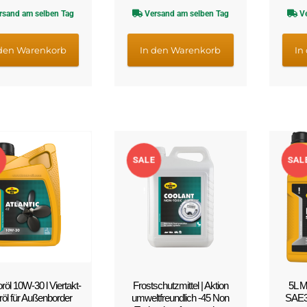
Preis
Preis
Preis
Preis
rsand am selben Tag
Versand am selben Tag
Ve
war:
ist:
war:
ist:
€54,04
€45,19.
€18,64
€15,69.
 den Warenkorb
In den Warenkorb
In
SALE
SAL
!
!
röl 10W-30 l Viertakt-
Frostschutzmittel | Aktion
5L M
öl für Außenborder
umweltfreundlich -45 Non
SAE3