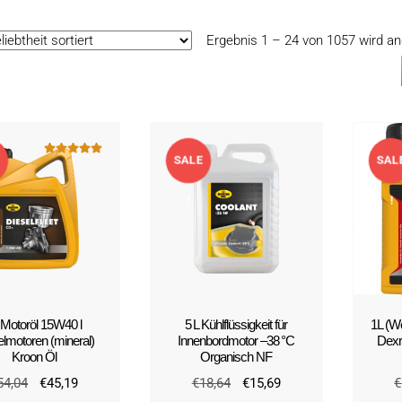
Ergebnis 1 – 24 von 1057 wird an
SALE
SAL
Bewertet mit
5.00
von 5
!
!
 Motoröl 15W40 l
5 L Kühlflüssigkeit für
1L (W
lmotoren (mineral)
Innenbordmotor –38 °C
Dexr
Kroon Öl
Organisch NF
Ursprünglicher
Aktueller
Ursprünglicher
Aktueller
54,04
€
45,19
€
18,64
€
15,69
€