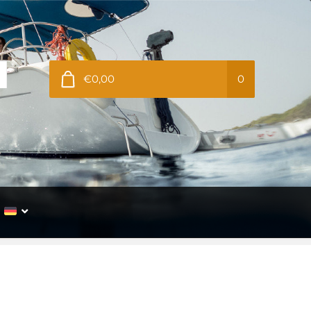
€0,00
0