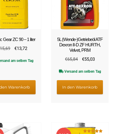
c Gear ZC 90 – 1 liter
5L (Wende-)Getriebeöl ATF
Dexron II-D ZF HURTH,
Ursprünglicher
Aktueller
15,69
€
13,72
Velvet, PRM
Preis
Preis
Ursprünglicher
Aktueller
€
65,84
€
55,03
rsand am selben Tag
war:
ist:
Preis
Preis
€15,69
€13,72.
Versand am selben Tag
war:
ist:
€65,84
€55,03.
 den Warenkorb
In den Warenkorb