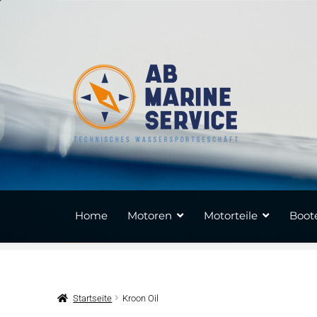
Zur
Zum
Navigation
Inhalt
springen
springen
Home
Motoren
Motorteile
Boote
Startseite
Kroon Oil