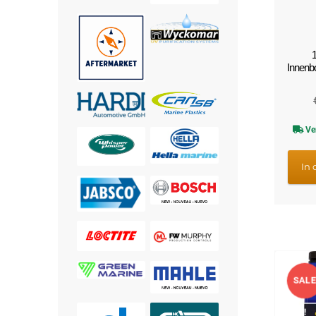
1
Innenb
Ve
In
SALE
!