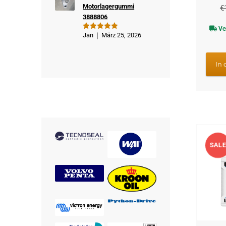
Motorlagergummi
€
3888806
Ve
Jan
März 25, 2026
Bewertet
mit
5
von
5
In
SALE
!