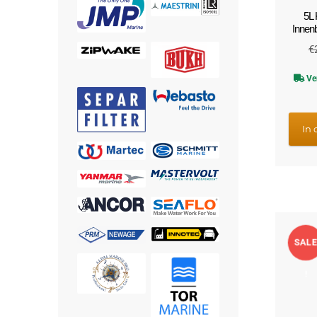
5L 
Innen
€
Ve
In
SALE
!