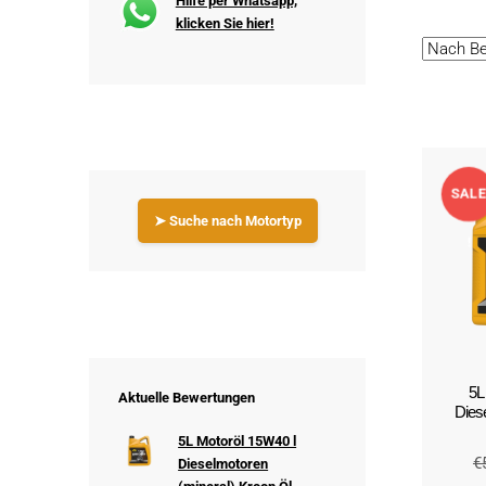
Hilfe per Whatsapp,
klicken Sie hier!
SALE
➤ Suche nach Motortyp
!
5L
Aktuelle Bewertungen
Diese
5L Motoröl 15W40 l
€
Dieselmotoren