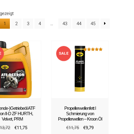
Nach
gezeigt
Beliebtheit
1
2
3
4
…
43
44
45
sortiert
E
SALE
Bewertet mit
5.00
von 5
!
ende-)Getriebeöl ATF
Propellerwellenfett l
on II-D ZF HURTH,
Schmierung von
Velvet, PRM
Propellerwellen – Kroon Öl
Ursprünglicher
Aktueller
Ursprünglicher
Aktueller
13,72
€
11,75
€
11,75
€
9,79