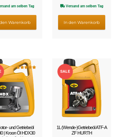
Preis
Preis
Preis
Preis
rsand am selben Tag
Versand am selben Tag
war:
ist:
war:
ist:
€13,72
€11,75.
€11,75
€9,79.
 den Warenkorb
In den Warenkorb
E
SALE
Bewertet mit
5.00
von 5
!
otor- und Getriebeöl
1L (Wende-)Getriebeöl ATF-A
0 | Kroon Öl HDX30
ZF HURTH