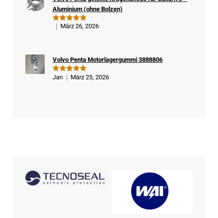
Kä
Aluminium (ohne Bolzen)
ufe
r
März 26, 2026
Bewertet
mit
5
von
5
Volvo Penta Motorlagergummi 3888806
Jan
März 25, 2026
Bewertet
mit
5
von
5