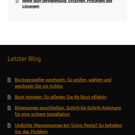
Motor läuft unregelmäßig: Ursachen, Prüfungen und
Lösungen
Letzter Blog
Bootspropeller wechseln: So prüfen, wählen und
wechseln Sie sie richtig
Boot reinigen: So pflegen Sie Ihr Boot effektiv
Bilgepumpe anschließen: Schritt-für-Schritt-Anleitung
für eine sichere Installation
Undichte Wasserpumpe bei Volvo Penta? So beheben
Sie das Problem