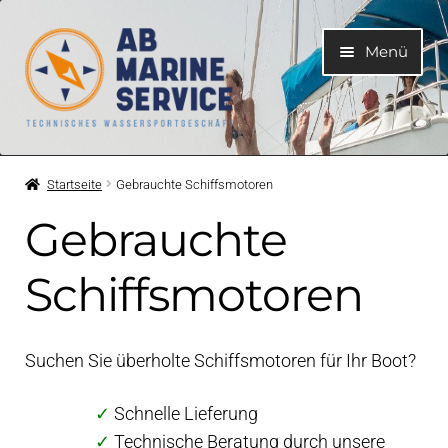
Zur
Zum
Menü
Navigation
Inhalt
springen
springen
Home
Startseite
Gebrauchte Schiffsmotoren
Unterme
Motoren
Gebrauchte
öffnen
Unterme
Motorteile
Schiffsmotoren
öffnen
Unterme
Bootelektrik
öffnen
Suchen Sie überholte Schiffsmotoren für Ihr Boot?
Unterme
Kühlsystem
öffnen
✓
Schnelle Lieferung
✓
Technische Beratung durch unsere
Unterme