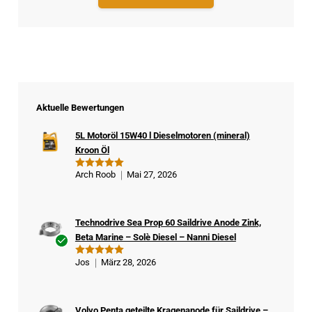
Aktuelle Bewertungen
5L Motoröl 15W40 l Dieselmotoren (mineral)
Kroon Öl
Arch Roob
Mai 27, 2026
Bewertet
mit
5
von
5
Technodrive Sea Prop 60 Saildrive Anode Zink,
Beta Marine – Solè Diesel – Nanni Diesel
Ver
Jos
März 28, 2026
Bewertet
ifizi
mit
5
von
5
ert
er
Volvo Penta geteilte Kragenanode für Saildrive –