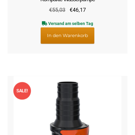
Ursprünglicher
Aktueller
€
55,03
€
46,17
Preis
Preis
Versand am selben Tag
war:
ist:
€55,03
€46,17.
In den Warenkorb
SALE!