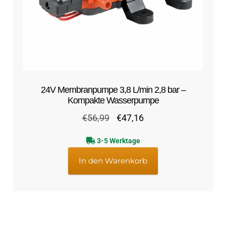
24V Membranpumpe 3,8 L/min 2,8 bar –
Kompakte Wasserpumpe
Ursprünglicher
Aktueller
€
56,99
€
47,16
Preis
Preis
3-5 Werktage
war:
ist:
€56,99
€47,16.
In den Warenkorb