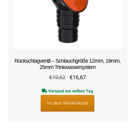
Rückschlagventil – Schlauchgröße 12mm, 19mm,
25mm Trinkwassersystem
Ursprünglicher
Aktueller
€
19,62
€
16,67
Preis
Preis
Versand am selben Tag
war:
ist:
€19,62
€16,67.
In den Warenkorb