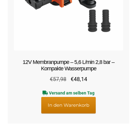
12V Membranpumpe – 5,6 L/min 2,8 bar –
Kompakte Wasserpumpe
Ursprünglicher
Aktueller
€
57,98
€
48,14
Preis
Preis
Versand am selben Tag
war:
ist:
€57,98
€48,14.
In den Warenkorb