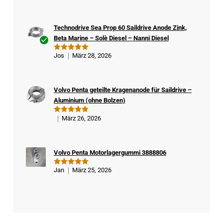
mit
5
von
5
Technodrive Sea Prop 60 Saildrive Anode Zink,
Beta Marine – Solè Diesel – Nanni Diesel
Ver
Jos
März 28, 2026
Bewertet
ifizi
mit
5
von
5
ert
er
Volvo Penta geteilte Kragenanode für Saildrive –
Kä
Aluminium (ohne Bolzen)
ufe
r
März 26, 2026
Bewertet
mit
5
von
5
Volvo Penta Motorlagergummi 3888806
Jan
März 25, 2026
Bewertet
mit
5
von
5