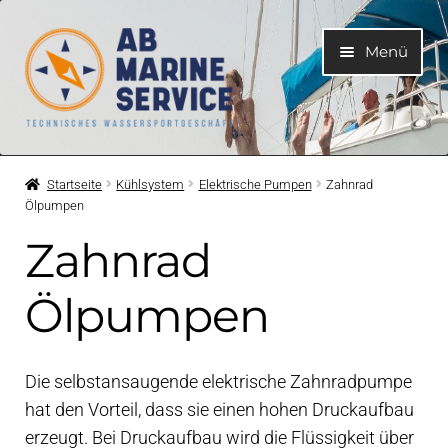
Zur
Zum
Menü
Navigation
Inhalt
springen
springen
Home
Startseite
Kühlsystem
Elektrische Pumpen
Zahnrad
Ölpumpen
Unterme
Motoren
öffnen
Zahnrad
Unterme
Motorteile
öffnen
Ölpumpen
Unterme
Bootelektrik
öffnen
Die selbstansaugende elektrische Zahnradpumpe
Unterme
Kühlsystem
hat den Vorteil, dass sie einen hohen Druckaufbau
öffnen
erzeugt. Bei Druckaufbau wird die Flüssigkeit über
Unterme