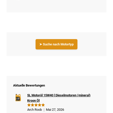
➤ Suche nach Motortyp
Aktuelle Bewertungen
5L Motoröl 15W40 l Dieselmotoren (mineral)
Kroon Öl
Arch Roob
Mai 27, 2026
Bewertet