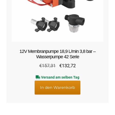
12V Membranpumpe 18,9 L/min 3,8 bar –
Wasserpumpe 42 Serie
Ursprünglicher
Aktueller
€
157,31
€
132,72
Preis
Preis
Versand am selben Tag
war:
ist:
€157,31
€132,72.
In den Warenkorb