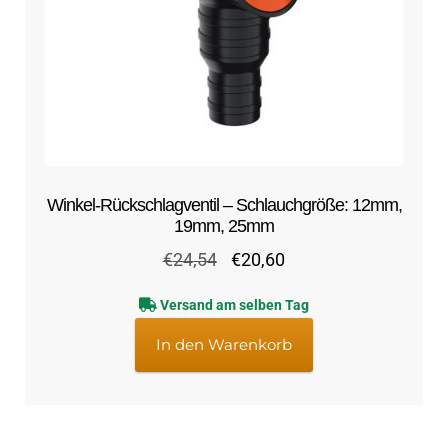
Winkel-Rückschlagventil – Schlauchgröße: 12mm,
19mm, 25mm
Ursprünglicher
Aktueller
€
24,54
€
20,60
Preis
Preis
Versand am selben Tag
war:
ist:
€24,54
€20,60.
In den Warenkorb