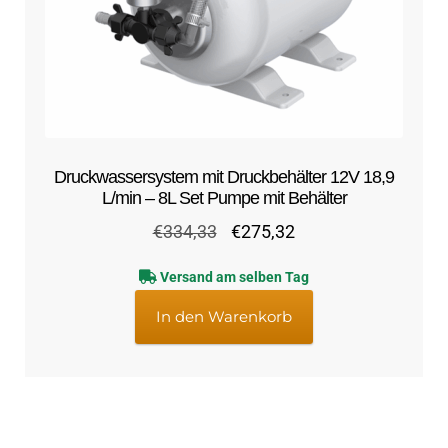
Druckwassersystem mit Druckbehälter 12V 18,9
L/min – 8L Set Pumpe mit Behälter
Ursprünglicher
Aktueller
€
334,33
€
275,32
Preis
Preis
Versand am selben Tag
war:
ist:
€334,33
€275,32.
In den Warenkorb