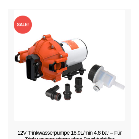
SALE!
12V Trinkwasserpumpe 18,9L/min 4,8 bar – Für