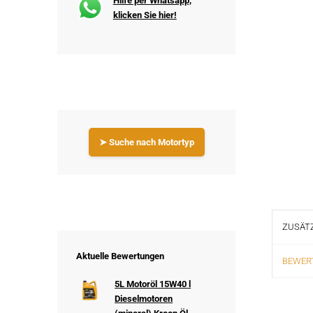
Hilfe per Whatsapp,
klicken Sie hier!
➤ Suche nach Motortyp
ZUSÄTZ
Aktuelle Bewertungen
BEWERT
5L Motoröl 15W40 l
Dieselmotoren