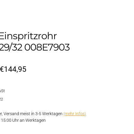
inspritzrohr
29/32 008E7903
Ursprünglicher
Aktueller
€
144,95
Preis
Preis
wSt
war:
ist:
22
€174,95
€144,95.
er, Versand meist in 3-5 Werktagen
(mehr Infos)
or 15:00 Uhr an Werktagen