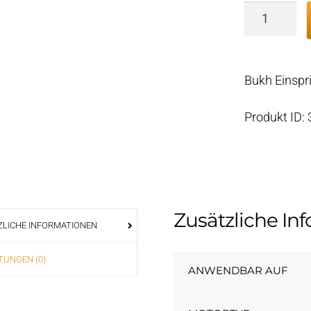
Bukh
Einspritzr
DV24/29/3
008E7903
Bukh Einspr
Menge
Produkt ID:
Zusätzliche In
LICHE INFORMATIONEN
UNGEN (0)
ANWENDBAR AUF