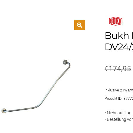
Bukh E
DV24/
€
174,95
Inklusive 21% M
Produkt ID: 3777
• Nicht auf Lag
• Bestellung v