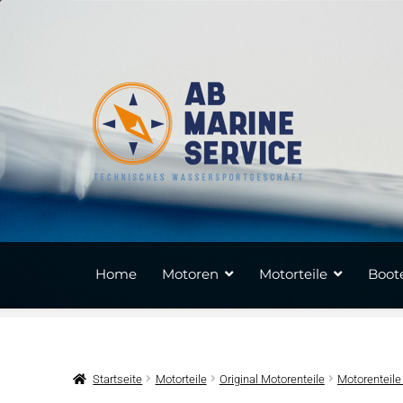
Zur
Zum
Navigation
Inhalt
springen
springen
Home
Motoren
Motorteile
Boote
Startseite
Motorteile
Original Motorenteile
Motorenteile