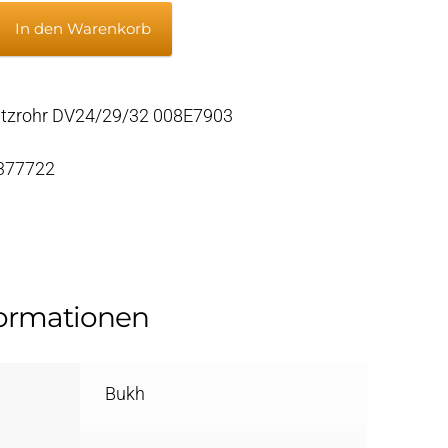
In den Warenkorb
ohr
2
itzrohr DV24/29/32 008E7903
 377722
formationen
Bukh