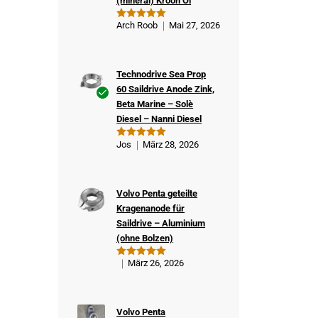
(mineral) Kroon Öl
Arch Roob
Mai 27, 2026
Bewertet
mit
5
von
5
Technodrive Sea Prop
60 Saildrive Anode Zink,
Beta Marine – Solè
Ver
Diesel – Nanni Diesel
ifizi
ert
Jos
März 28, 2026
Bewertet
er
mit
5
von
5
Kä
ufe
Volvo Penta geteilte
r
Kragenanode für
Saildrive – Aluminium
(ohne Bolzen)
März 26, 2026
Bewertet
mit
5
von
5
Volvo Penta