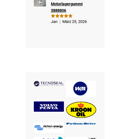
Motorlagergummi
3888806
Jan
März 25, 2026
Bewertet
mit
5
von
5