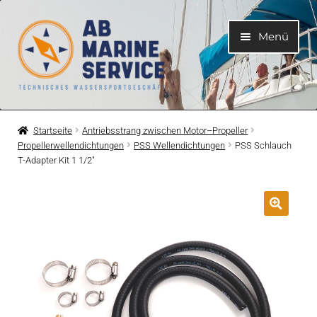
Zur
Zum
Menü
Navigation
Inhalt
springen
springen
Home
Startseite
Antriebsstrang zwischen Motor–Propeller
Propellerwellendichtungen
PSS Wellendichtungen
PSS Schlauch
Unterme
Motoren
T-Adapter Kit 1 1/2″
öffnen
Unterme
Motorteile
öffnen
Unterme
Bootelektrik
öffnen
Unterme
Kühlsystem
öffnen
Unterme