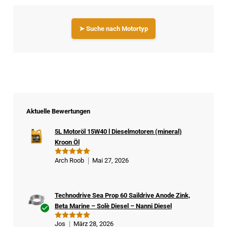
➤ Suche nach Motortyp
Aktuelle Bewertungen
5L Motoröl 15W40 l Dieselmotoren (mineral)
Kroon Öl
Arch Roob
Mai 27, 2026
Bewertet
mit
5
von
5
Technodrive Sea Prop 60 Saildrive Anode Zink,
Beta Marine – Solè Diesel – Nanni Diesel
Ver
Jos
März 28, 2026
Bewertet