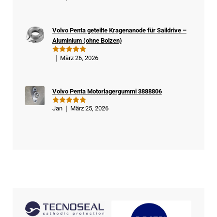
ifizi
mit
5
von
5
ert
er
Volvo Penta geteilte Kragenanode für Saildrive –
Kä
Aluminium (ohne Bolzen)
ufe
r
März 26, 2026
Bewertet
mit
5
von
5
Volvo Penta Motorlagergummi 3888806
Jan
März 25, 2026
Bewertet
mit
5
von
5