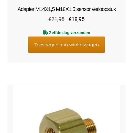
Adapter M14X1,5 M18X1,5 sensor verloopstuk
Oorspronkelijke
Huidige
€
21,95
€
18,95
prijs
prijs
Zelfde dag verzonden
was:
is:
€21,95.
€18,95.
Toevoegen aan winkelwagen