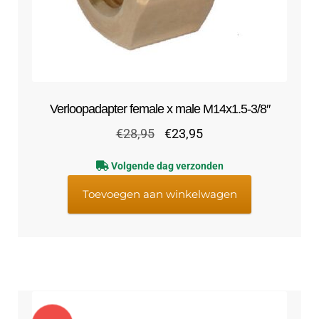
Verloopadapter female x male M14x1.5-3/8″
Oorspronkelijke
Huidige
€
28,95
€
23,95
prijs
prijs
Volgende dag verzonden
was:
is:
€28,95.
€23,95.
Toevoegen aan winkelwagen