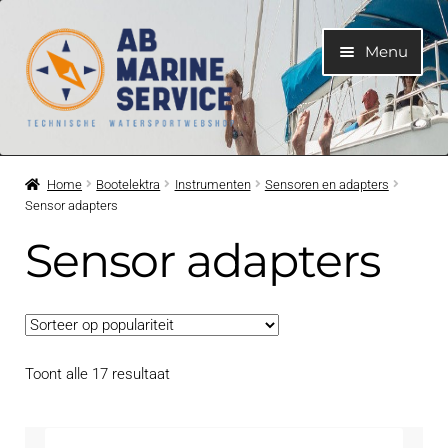
Ga
Ga
Menu
door
naar
naar
de
navigatie
inhoud
Home
Home
Bootelektra
Instrumenten
Sensoren en adapters
Sensor adapters
Submen
Motoren
uitvouwe
Sensor adapters
Submen
Motoronderdelen
uitvouwe
Submen
Bootelektra
uitvouwe
Gesorteerd
Toont alle 17 resultaat
Submen
Koelwatersysteem
op
uitvouwe
populariteit
Submen