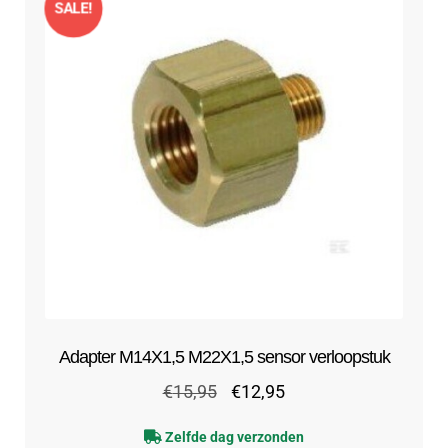
SALE!
Adapter M14X1,5 M22X1,5 sensor verloopstuk
Oorspronkelijke
Huidige
€
15,95
€
12,95
prijs
prijs
Zelfde dag verzonden
was:
is: