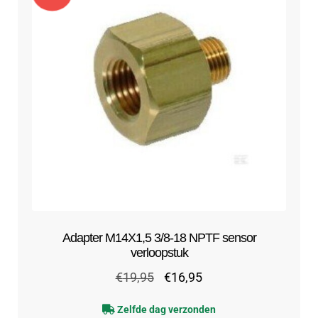
Adapter M14X1,5 3/8-18 NPTF sensor
verloopstuk
Oorspronkelijke
Huidige
€
19,95
€
16,95
prijs
prijs
Zelfde dag verzonden
was:
is: