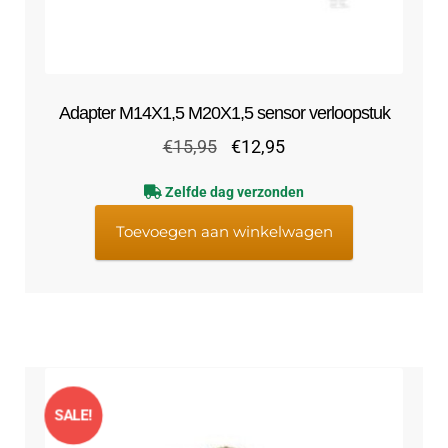
Adapter M14X1,5 M20X1,5 sensor verloopstuk
Oorspronkelijke
Huidige
€
15,95
€
12,95
prijs
prijs
Zelfde dag verzonden
was:
is:
€15,95.
€12,95.
Toevoegen aan winkelwagen
SALE!