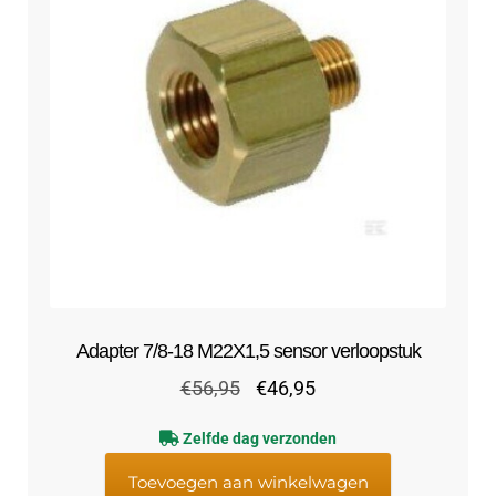
Adapter 7/8-18 M22X1,5 sensor verloopstuk
Oorspronkelijke
Huidige
€
56,95
€
46,95
prijs
prijs
Zelfde dag verzonden
was:
is:
€56,95.
€46,95.
Toevoegen aan winkelwagen