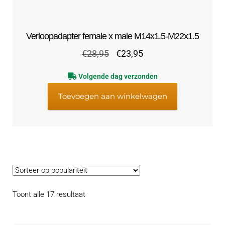
Verloopadapter female x male M14x1.5-M22x1.5
Oorspronkelijke
Huidige
€
28,95
€
23,95
prijs
prijs
Volgende dag verzonden
was:
is:
€28,95.
€23,95.
Toevoegen aan winkelwagen
Gesorteerd
Toont alle 17 resultaat
op
populariteit