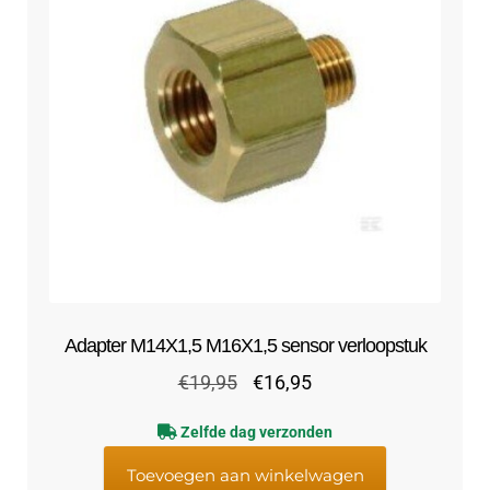
Adapter M14X1,5 M16X1,5 sensor verloopstuk
Oorspronkelijke
Huidige
€
19,95
€
16,95
prijs
prijs
Zelfde dag verzonden
was:
is:
€19,95.
€16,95.
Toevoegen aan winkelwagen