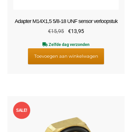
Adapter M14X1,5 5/8-18 UNF sensor verloopstuk
Oorspronkelijke
Huidige
€
15,95
€
13,95
prijs
prijs
Zelfde dag verzonden
was:
is:
€15,95.
€13,95.
Toevoegen aan winkelwagen
SALE!