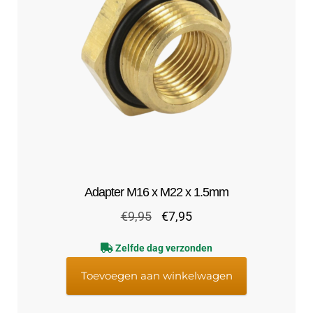
Adapter M16 x M22 x 1.5mm
Oorspronkelijke
Huidige
€
9,95
€
7,95
prijs
prijs
Zelfde dag verzonden
was:
is:
€9,95.
€7,95.
Toevoegen aan winkelwagen