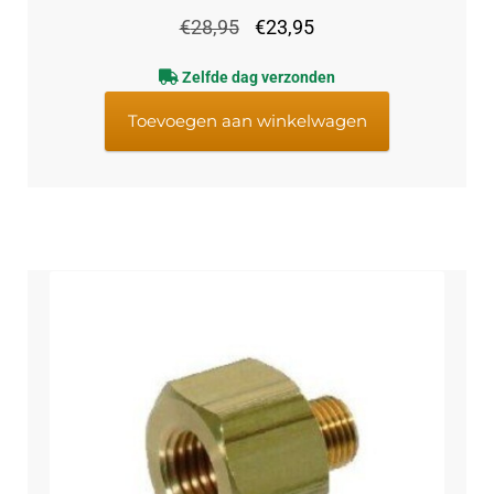
Oorspronkelijke
Huidige
€
28,95
€
23,95
prijs
prijs
Zelfde dag verzonden
was:
is:
€28,95.
€23,95.
Toevoegen aan winkelwagen