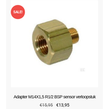
SALE!
Adapter M14X1,5 R1/2 BSP sensor verloopstuk
Oorspronkelijke
Huidige
€
15,95
€
13,95