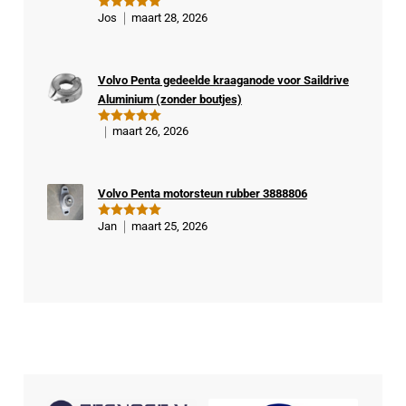
Ge
Jos
maart 28, 2026
Gewaardeer
veri
d
5
uit 5
fiee
rde
Volvo Penta gedeelde kraaganode voor Saildrive
kop
Aluminium (zonder boutjes)
er
maart 26, 2026
Gewaardeer
d
5
uit 5
Volvo Penta motorsteun rubber 3888806
Jan
maart 25, 2026
Gewaardeer
d
5
uit 5