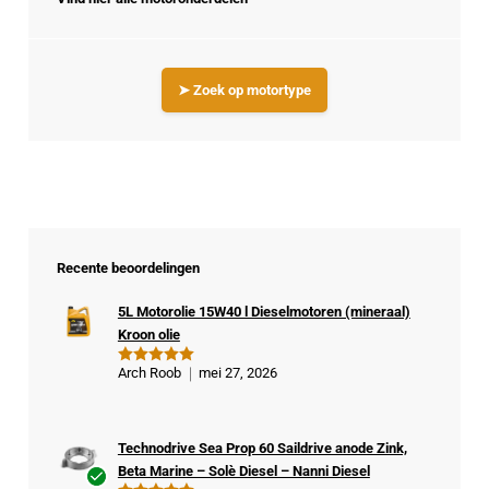
➤ Zoek op motortype
Recente beoordelingen
5L Motorolie 15W40 l Dieselmotoren (mineraal)
Kroon olie
Arch Roob
mei 27, 2026
Gewaardeer
d
5
uit 5
Technodrive Sea Prop 60 Saildrive anode Zink,
Beta Marine – Solè Diesel – Nanni Diesel