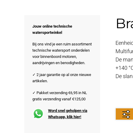
Br
Jouw online technische
watersportwinkel
Eenheid
Bij ons vind je een ruim assortiment
technische watersport onderdelen
Multifu
voor binnenboord motoren,
De mant
aandrijvingen en benodigheden.
+140 °
✓ 2 jaar garantie op al onze nieuwe
De slan
artikelen.
✓ Pakket verzending €6,95 in NL
gratis verzending vanaf €125,00
Word snel geholpen via
Whatsapp, klik hier!