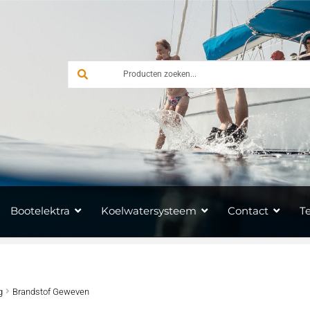
Bootelektra
Koelwatersysteem
Contact
T
g
Brandstof Geweven