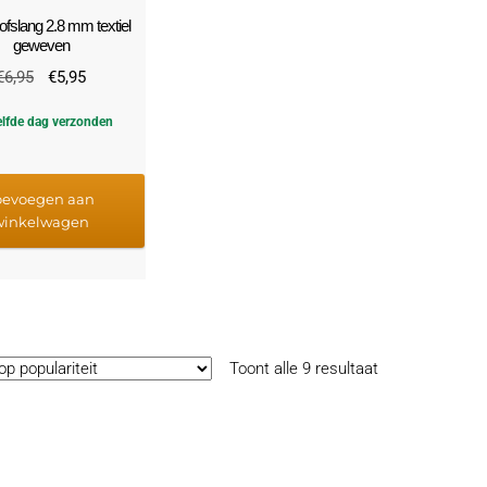
ofslang 2.8 mm textiel
geweven
Oorspronkelijke
Huidige
€
6,95
€
5,95
prijs
prijs
lfde dag verzonden
was:
is:
€6,95.
€5,95.
oevoegen aan
winkelwagen
Gesorteerd
Toont alle 9 resultaat
op
populariteit