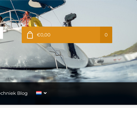
€0,00
0
echniek Blog