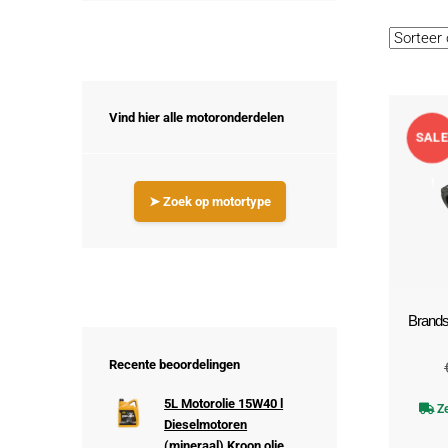
Vind hier alle motoronderdelen
SAL
!
➤ Zoek op motortype
Brands
Recente beoordelingen
5L Motorolie 15W40 l
Ze
Dieselmotoren
(mineraal) Kroon olie