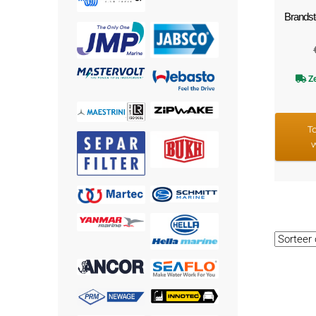
Brandst
Ze
T