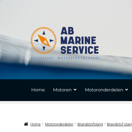
Ga
Ga
door
naar
naar
de
navigatie
inhoud
Home
Motoren
Motoronderdelen
Home
Motoronderdelen
Brandstofslang
Brandstof slan