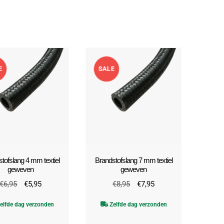
E
SALE
!
tofslang 4 mm textiel
Brandstofslang 7 mm textiel
geweven
geweven
Oorspronkelijke
Huidige
Oorspronkelijke
Huidige
€
6,95
€
5,95
€
8,95
€
7,95
prijs
prijs
prijs
prijs
elfde dag verzonden
Zelfde dag verzonden
was:
is:
was:
is:
€6,95.
€5,95.
€8,95.
€7,95.