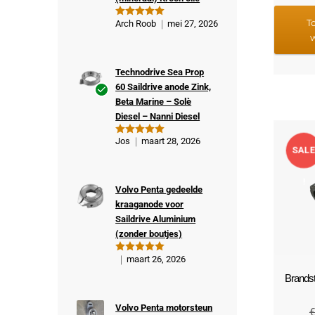
T
Arch Roob
mei 27, 2026
Gewaardeer
d
5
uit 5
Technodrive Sea Prop
60 Saildrive anode Zink,
Beta Marine – Solè
Ge
Diesel – Nanni Diesel
veri
fiee
Jos
maart 28, 2026
Gewaardeer
rde
SAL
d
5
uit 5
kop
er
!
Volvo Penta gedeelde
kraaganode voor
Saildrive Aluminium
(zonder boutjes)
maart 26, 2026
Gewaardeer
d
5
uit 5
Brandst
Volvo Penta motorsteun
€