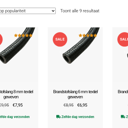
Gesorteerd
Toont alle 9 resultaat
op
populariteit
E
SALE
SAL
Gewaardeerd
Gewaardeerd
5.00
uit 5
5.00
uit 5
!
!
tofslang 8 mm textiel
Brandstofslang 6 mm textiel
Brands
geweven
geweven
Oorspronkelijke
Huidige
Oorspronkelijke
Huidige
€
9,95
€
7,95
€
8,95
€
6,95
prijs
prijs
prijs
prijs
lfde dag verzonden
Zelfde dag verzonden
Z
was:
is:
was:
is:
€9,95.
€7,95.
€8,95.
€6,95.