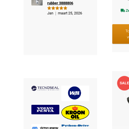
rubber 3888806
Ze
Jan
maart 25, 2026
Gewaardeer
d
5
uit 5
T
SAL
!