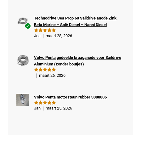
d
5
uit 5
Technodrive Sea Prop 60 Saildrive anode Zink,
Beta Marine – Solè Diesel – Nanni Diesel
Ge
Jos
maart 28, 2026
Gewaardeer
veri
d
5
uit 5
fiee
rde
Volvo Penta gedeelde kraaganode voor Saildrive
kop
Aluminium (zonder boutjes)
er
maart 26, 2026
Gewaardeer
d
5
uit 5
Volvo Penta motorsteun rubber 3888806
Jan
maart 25, 2026
Gewaardeer
d
5
uit 5