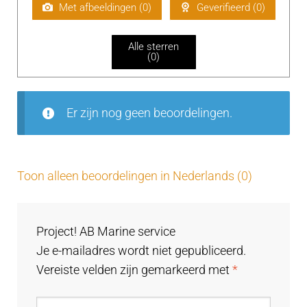
aa
Met afbeeldingen (
0
)
Geverifieerd (
0
)
rd
ee
Alle sterren
rd
(
0
)
1
uit
5
Er zijn nog geen beoordelingen.
Toon alleen beoordelingen in Nederlands (0)
Project! AB Marine service
Je e-mailadres wordt niet gepubliceerd.
Vereiste velden zijn gemarkeerd met
*