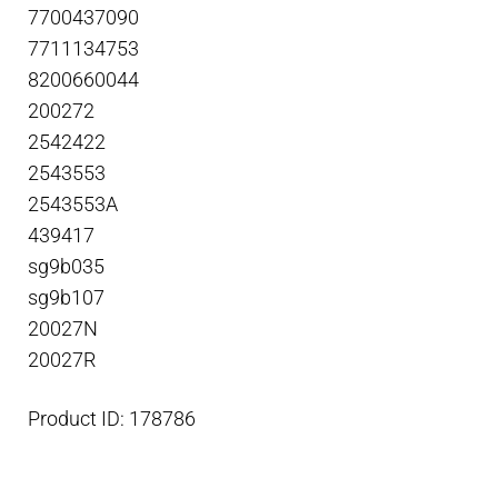
7700437090
7711134753
8200660044
200272
2542422
2543553
2543553A
439417
sg9b035
sg9b107
20027N
20027R
Product ID: 178786