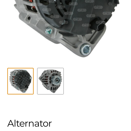
Contact
uitvouwe
Techniek Blog
Submen
Nederlands
uitvouwe
Alternator