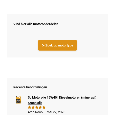
Vind hier alle motoronderdelen
➤ Zoek op motortype
Recente beoordelingen
5L Motorolie 15W40 l Dieselmotoren (mineraal)
Kroon olie
Arch Roob
mei 27, 2026
Gewaardeer