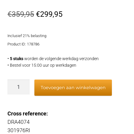
Oorspronkelijke
Huidige
€
359,95
€
299,95
prijs
prijs
Inclusief 21% belasting
was:
is:
Product ID: 178786
€359,95.
€299,95.
•
5 stuks
worden de volgende werkdag verzonden
• Bestel voor 15:00 uur op werkdagen
Alternator
Toevoegen aan winkelwagen
aantal
Cross reference:
DRA4074
301976RI