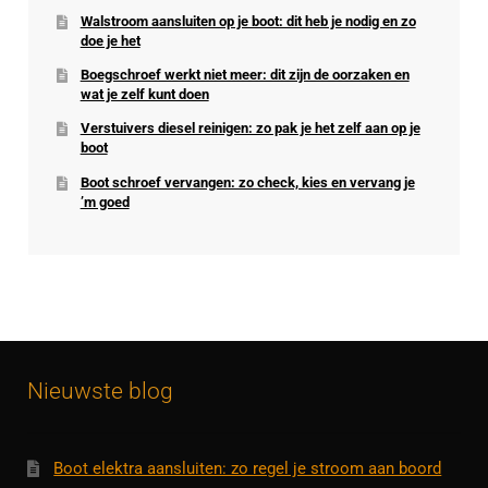
Walstroom aansluiten op je boot: dit heb je nodig en zo
doe je het
Boegschroef werkt niet meer: dit zijn de oorzaken en
wat je zelf kunt doen
Verstuivers diesel reinigen: zo pak je het zelf aan op je
boot
Boot schroef vervangen: zo check, kies en vervang je
’m goed
Nieuwste blog
Boot elektra aansluiten: zo regel je stroom aan boord