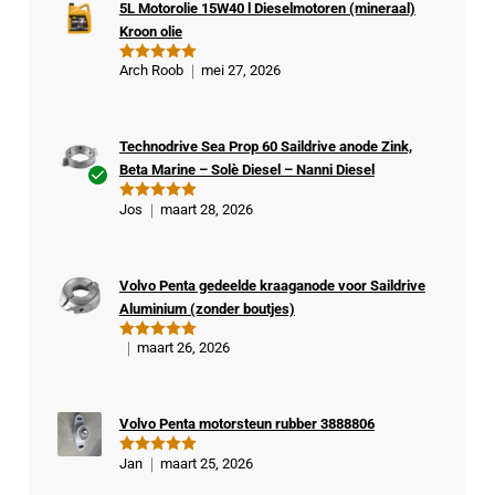
5L Motorolie 15W40 l Dieselmotoren (mineraal)
Kroon olie
Arch Roob
mei 27, 2026
Gewaardeer
d
5
uit 5
Technodrive Sea Prop 60 Saildrive anode Zink,
Beta Marine – Solè Diesel – Nanni Diesel
Ge
Jos
maart 28, 2026
Gewaardeer
veri
d
5
uit 5
fiee
rde
Volvo Penta gedeelde kraaganode voor Saildrive
kop
Aluminium (zonder boutjes)
er
maart 26, 2026
Gewaardeer
d
5
uit 5
Volvo Penta motorsteun rubber 3888806
Jan
maart 25, 2026
Gewaardeer
d
5
uit 5