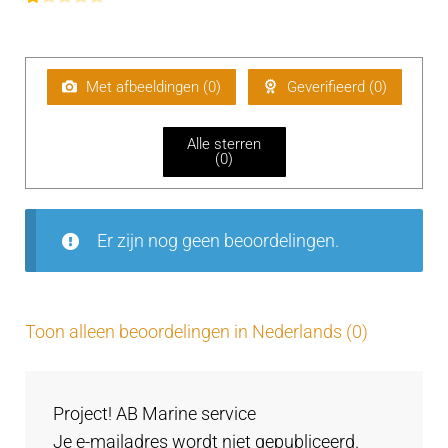
aarde
G
uit 5
erd
e
2
uit 5
w
aa
Met afbeeldingen (
0
)
Geverifieerd (
0
)
rd
ee
Alle sterren
rd
(
0
)
1
uit
5
Er zijn nog geen beoordelingen.
Toon alleen beoordelingen in Nederlands (0)
Project! AB Marine service
Je e-mailadres wordt niet gepubliceerd.