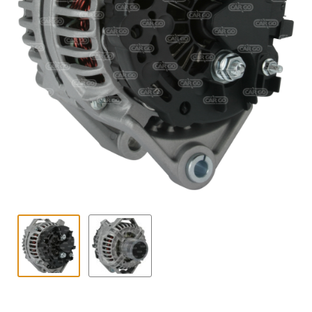
Contact
uitvouwe
Techniek Blog
Submen
Nederlands
uitvouwe