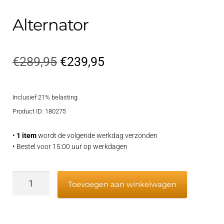
Alternator
Oorspronkelijke
Huidige
€
289,95
€
239,95
prijs
prijs
Inclusief 21% belasting
was:
is:
Product ID: 180275
€289,95.
€239,95.
•
1 item
wordt de volgende werkdag verzonden
• Bestel voor 15:00 uur op werkdagen
Alternator
Toevoegen aan winkelwagen
aantal