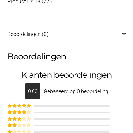
Product ID: 180275
Beoordelingen (0)
Beoordelingen
Klanten beoordelingen
Gebaseerd op 0 beoordeling
0.00
Gewaardeerd
Gewaardee
5
uit 5
Gewaar
rd
4
uit 5
deerd
Gew
3