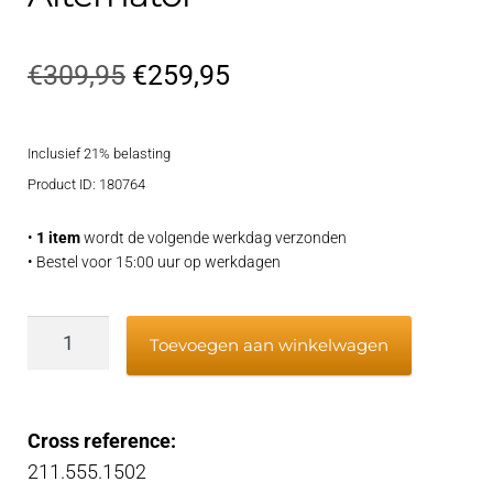
Oorspronkelijke
Huidige
€
309,95
€
259,95
prijs
prijs
Inclusief 21% belasting
was:
is:
Product ID: 180764
€309,95.
€259,95.
•
1 item
wordt de volgende werkdag verzonden
• Bestel voor 15:00 uur op werkdagen
Alternator
Toevoegen aan winkelwagen
aantal
Cross reference:
211.555.1502