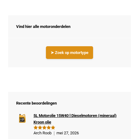
Vind hier alle motoronderdelen
➤ Zoek op motortype
Recente beoordelingen
5L Motorolie 15W40 l Dieselmotoren (mineraal)
Kroon olie
Arch Roob
mei 27, 2026
Gewaardeer
d
5
uit 5