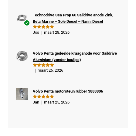
Technodrive Sea Prop 60 Saildrive anode Zink,
Beta Marine – Solè Diesel – Nanni Diesel
Ge
Jos
maart 28, 2026
Gewaardeer
veri
d
5
uit 5
fiee
rde
Volvo Penta gedeelde kraaganode voor Saildrive
kop
Aluminium (zonder boutjes)
er
maart 26, 2026
Gewaardeer
d
5
uit 5
Volvo Penta motorsteun rubber 3888806
Jan
maart 25, 2026
Gewaardeer
d
5
uit 5