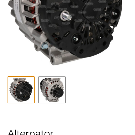
Contact
uitvouwe
Techniek Blog
Submen
Nederlands
uitvouwe
Alternator