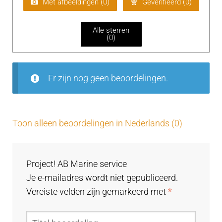
Met afbeeldingen (
0
)
Geverifieerd (
0
)
rd
ee
Alle sterren
rd
(
0
)
1
uit
5
Er zijn nog geen beoordelingen.
Toon alleen beoordelingen in Nederlands (0)
Project! AB Marine service
Je e-mailadres wordt niet gepubliceerd.
Vereiste velden zijn gemarkeerd met
*