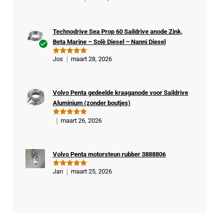
d
5
uit 5
Technodrive Sea Prop 60 Saildrive anode Zink,
Beta Marine – Solè Diesel – Nanni Diesel
Ge
Jos
maart 28, 2026
Gewaardeer
veri
d
5
uit 5
fiee
rde
Volvo Penta gedeelde kraaganode voor Saildrive
kop
Aluminium (zonder boutjes)
er
maart 26, 2026
Gewaardeer
d
5
uit 5
Volvo Penta motorsteun rubber 3888806
Jan
maart 25, 2026
Gewaardeer
d
5
uit 5