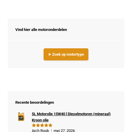
Vind hier alle motoronderdelen
➤ Zoek op motortype
Recente beoordelingen
5L Motorolie 15W40 l Dieselmotoren (mineraal)
Kroon olie
Arch Roob
mei 27, 2026
Gewaardeer