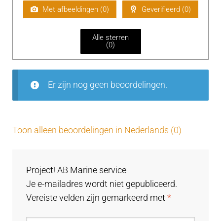
aa
Met afbeeldingen (
0
)
Geverifieerd (
0
)
rd
ee
Alle sterren
rd
(
0
)
1
uit
5
Er zijn nog geen beoordelingen.
Toon alleen beoordelingen in Nederlands (0)
Project! AB Marine service
Je e-mailadres wordt niet gepubliceerd.
Vereiste velden zijn gemarkeerd met
*