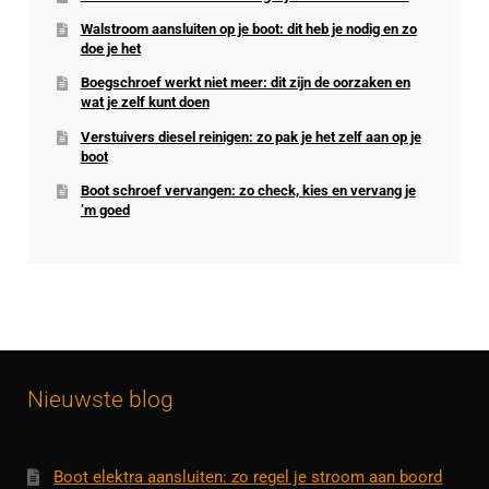
Walstroom aansluiten op je boot: dit heb je nodig en zo
doe je het
Boegschroef werkt niet meer: dit zijn de oorzaken en
wat je zelf kunt doen
Verstuivers diesel reinigen: zo pak je het zelf aan op je
boot
Boot schroef vervangen: zo check, kies en vervang je
’m goed
Nieuwste blog
Boot elektra aansluiten: zo regel je stroom aan boord