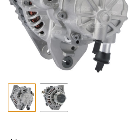
Contact
uitvouwe
Techniek Blog
Submen
Nederlands
uitvouwe