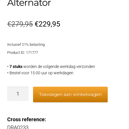
Alternator
Oorspronkelijke
Huidige
€
279,95
€
229,95
prijs
prijs
Inclusief 21% belasting
was:
is:
Product ID: 171777
€279,95.
€229,95.
•
7 stuks
worden de volgende werkdag verzonden
• Bestel voor 15:00 uur op werkdagen
Alternator
Toevoegen aan winkelwagen
aantal
Cross reference:
DRA0233