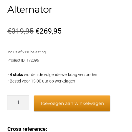
Alternator
Oorspronkelijke
Huidige
€
319,95
€
269,95
prijs
prijs
Inclusief 21% belasting
was:
is:
Product ID: 172096
€319,95.
€269,95.
•
4 stuks
worden de volgende werkdag verzonden
• Bestel voor 15:00 uur op werkdagen
Alternator
Toevoegen aan winkelwagen
aantal
Cross reference: