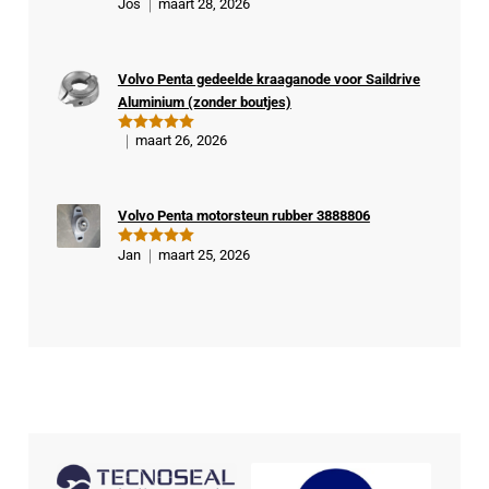
Jos
maart 28, 2026
Gewaardeer
veri
d
5
uit 5
fiee
rde
Volvo Penta gedeelde kraaganode voor Saildrive
kop
Aluminium (zonder boutjes)
er
maart 26, 2026
Gewaardeer
d
5
uit 5
Volvo Penta motorsteun rubber 3888806
Jan
maart 25, 2026
Gewaardeer
d
5
uit 5