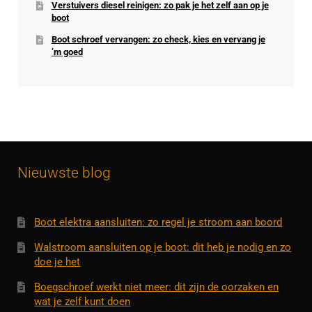
Verstuivers diesel reinigen: zo pak je het zelf aan op je
boot
Boot schroef vervangen: zo check, kies en vervang je
’m goed
Nieuwste blog
Boot elektra aansluiten: zo regel je stroom aan boord
Walstroom aansluiten op je boot: dit heb je nodig en zo
doe je het
Boegschroef werkt niet meer: dit zijn de oorzaken en
wat je zelf kunt doen