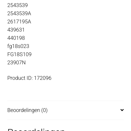
2543539
2543539A
2617195A
439631
440198
fg18s023
FG18S109
23907N
Product ID: 172096
Beoordelingen (0)