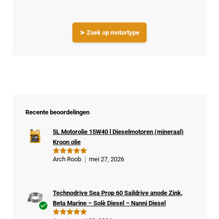
➤ Zoek op motortype
Recente beoordelingen
5L Motorolie 15W40 l Dieselmotoren (mineraal)
Kroon olie
Arch Roob
mei 27, 2026
Gewaardeer
d
5
uit 5
Technodrive Sea Prop 60 Saildrive anode Zink,
Beta Marine – Solè Diesel – Nanni Diesel
Ge