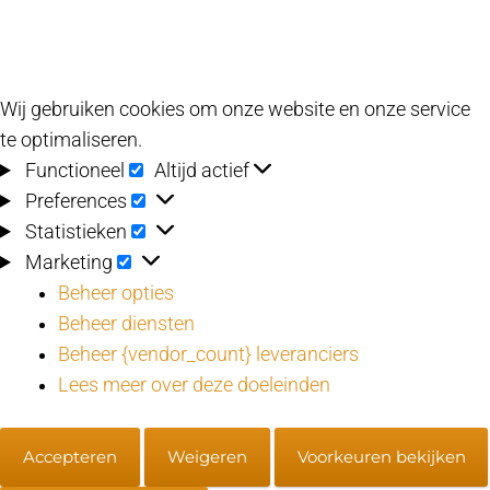
Wij gebruiken cookies om onze website en onze service
te optimaliseren.
Functioneel
Functioneel
Altijd actief
Preferences
Preferences
Statistieken
Statistieken
Marketing
Marketing
Beheer opties
Beheer diensten
Beheer {vendor_count} leveranciers
Lees meer over deze doeleinden
Accepteren
Weigeren
Voorkeuren bekijken