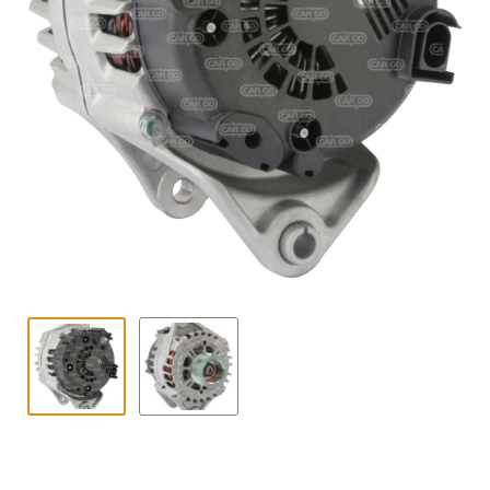
Contact
uitvouwe
Techniek Blog
Submen
Nederlands
uitvouwe