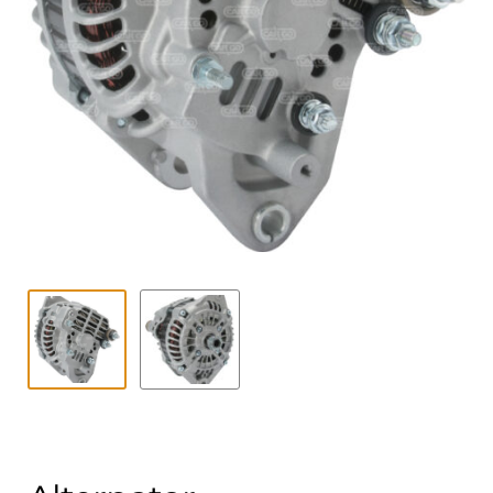
Contact
uitvouwe
Techniek Blog
Submen
Nederlands
uitvouwe