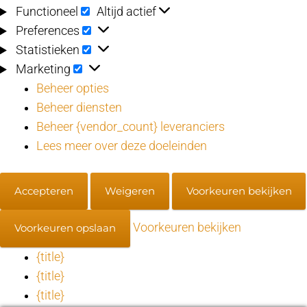
Functioneel
Functioneel
Altijd actief
Preferences
Preferences
Statistieken
Statistieken
Marketing
Marketing
Beheer opties
Beheer diensten
Beheer {vendor_count} leveranciers
Lees meer over deze doeleinden
Accepteren
Weigeren
Voorkeuren bekijken
Voorkeuren bekijken
Voorkeuren opslaan
{title}
{title}
{title}