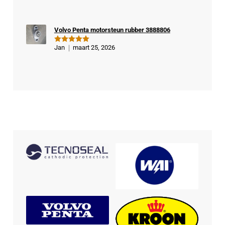
d
5
uit 5
Volvo Penta motorsteun rubber 3888806
Jan
maart 25, 2026
Gewaardeer
d
5
uit 5