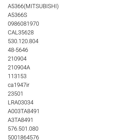
A5366(MITSUBISHI)
A5366S
0986081970
CAL35628
530.120.804
48-5646
210904
210904A
113153
ca1947ir
23501
LRA03034
A003TA8491
A3TA8491
576.501.080
5001864576