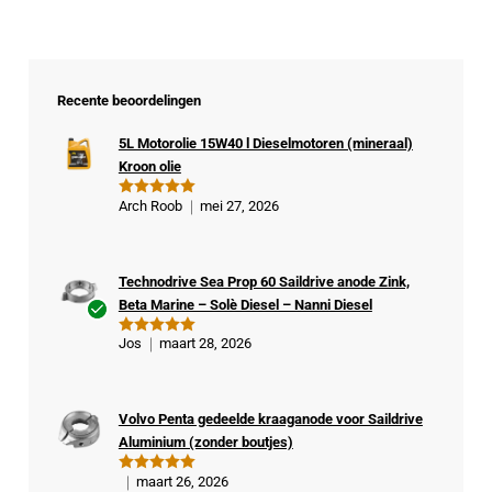
Recente beoordelingen
5L Motorolie 15W40 l Dieselmotoren (mineraal)
Kroon olie
Arch Roob
mei 27, 2026
Gewaardeer
d
5
uit 5
Technodrive Sea Prop 60 Saildrive anode Zink,
Beta Marine – Solè Diesel – Nanni Diesel
Ge
Jos
maart 28, 2026
Gewaardeer
veri
d
5
uit 5
fiee
rde
Volvo Penta gedeelde kraaganode voor Saildrive
kop
Aluminium (zonder boutjes)
er
maart 26, 2026
Gewaardeer