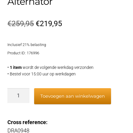
Alternator
Oorspronkelijke
Huidige
€
259,95
€
219,95
prijs
prijs
Inclusief 21% belasting
was:
is:
Product ID: 176996
€259,95.
€219,95.
•
1 item
wordt de volgende werkdag verzonden
• Bestel voor 15:00 uur op werkdagen
Alternator
Toevoegen aan winkelwagen
aantal
Cross reference:
DRA0948