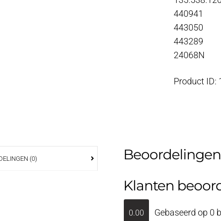
135.538.12
440941
443050
443289
24068N
Product ID:
Beoordelingen
ELINGEN (0)
Klanten beoor
Gebaseerd op 0 b
0.00