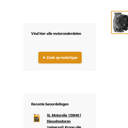
Vind hier alle motoronderdelen
➤ Zoek op motortype
Recente beoordelingen
5L Motorolie 15W40 l
Dieselmotoren
(mineraal) Kroon olie