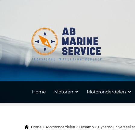
Ga
Ga
door
naar
naar
de
navigatie
inhoud
Home
Motoren
Motoronderdelen
Home
Motoronderdelen
Dynamo
Dynamo universeel en