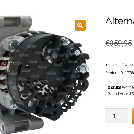
Altern
€
359,95
Inclusief 21% be
Product ID: 1775
•
3 stuks
worden
• Bestel voor 
Alternator
aantal