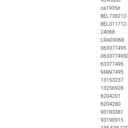
9090668
ca1935ir
8EL738212
8EL011712
24068
LRA03068
063377495
063377495
63377495
MAN7495
13153237
13256928
6204201
6204280
93183381
93190915