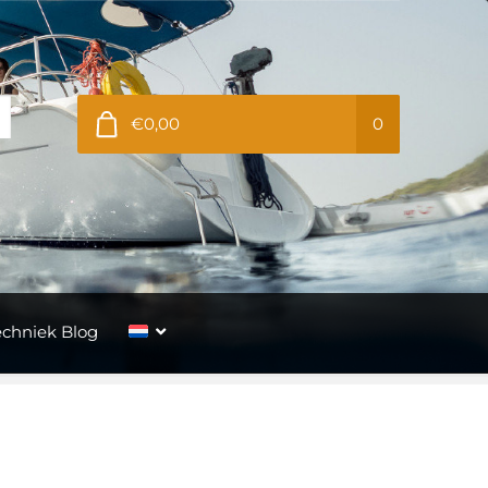
€0,00
0
echniek Blog