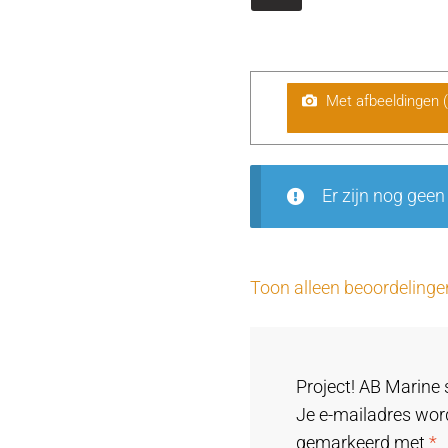
Met afbeeldingen 
Er zijn nog geen
Toon alleen beoordelinge
Project! AB Marine 
Je e-mailadres word
gemarkeerd met
*