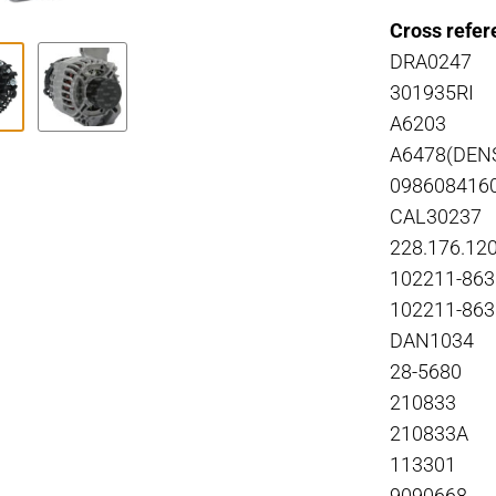
Cross refer
DRA0247
301935RI
A6203
A6478(DEN
098608416
CAL30237
228.176.12
102211-863
102211-863
DAN1034
28-5680
210833
210833A
113301