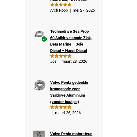
Arch Roob
mei 27, 2026
Gewaardeer
d
5
uit 5
Technodrive Sea Prop
60 Saildrive anode Zink,
Beta Marine – Solè
Ge
Diesel – Nanni Diesel
veri
fiee
Jos
maart 28, 2026
Gewaardeer
rde
d
5
uit 5
kop
er
Volvo Penta gedeelde
kraaganode voor
Saildrive Aluminium
(zonder boutjes)
maart 26, 2026
Gewaardeer
d
5
uit 5
Volvo Penta motorsteun