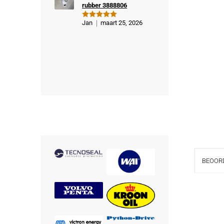
rubber 3888806
Jan
maart 25, 2026
Gewaardeer
d
5
uit 5
BEOORD