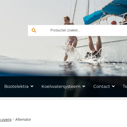
Bootelektra
Koelwatersysteem
Contact
T
 overig
Alternator