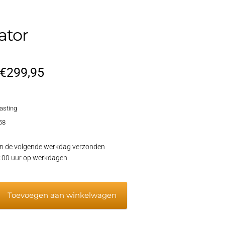
ator
Oorspronkelijke
Huidige
€
299,95
prijs
prijs
lasting
was:
is:
58
€359,95.
€299,95.
 de volgende werkdag verzonden
15:00 uur op werkdagen
Toevoegen aan winkelwagen