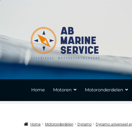
Ga
Ga
door
naar
naar
de
navigatie
inhoud
Home
Motoren
Motoronderdelen
Home
Motoronderdelen
Dynamo
Dynamo universeel en