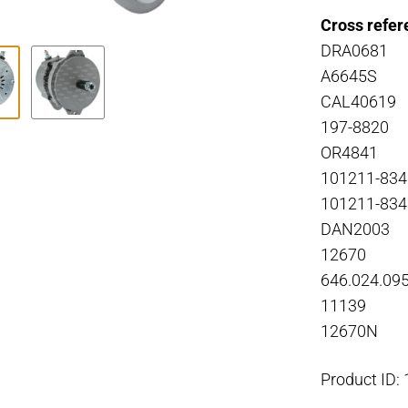
Cross refer
DRA0681
A6645S
CAL40619
197-8820
OR4841
101211-834
101211-834
DAN2003
12670
646.024.09
11139
12670N
Product ID: