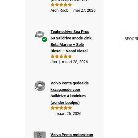
Arch Roob
mei 27, 2026
Gewaardeer
d
5
uit 5
Technodrive Sea Prop
60 Saildrive anode Zink,
BEOORD
Beta Marine – Solè
Ge
Diesel – Nanni Diesel
veri
fiee
Jos
maart 28, 2026
Gewaardeer
rde
d
5
uit 5
kop
er
Volvo Penta gedeelde
kraaganode voor
Saildrive Aluminium
(zonder boutjes)
maart 26, 2026
Gewaardeer
d
5
uit 5
Volvo Penta motorsteun