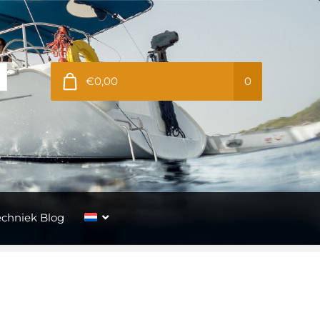
€0,00
0
echniek Blog