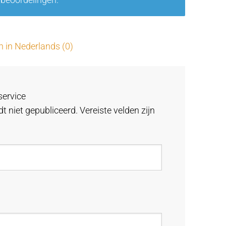
 beoordelingen.
uit
5
n in Nederlands (0)
service
t niet gepubliceerd.
Vereiste velden zijn