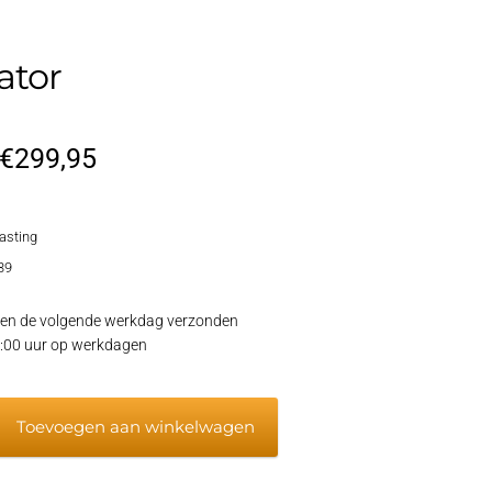
ator
Oorspronkelijke
Huidige
€
299,95
prijs
prijs
lasting
was:
is:
39
€359,95.
€299,95.
en de volgende werkdag verzonden
15:00 uur op werkdagen
Toevoegen aan winkelwagen