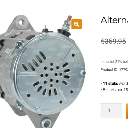
Altern
€
359,95
Inclusief 21% be
Product ID: 1779
•
11 stuks
word
• Bestel voor 
Alternator
aantal