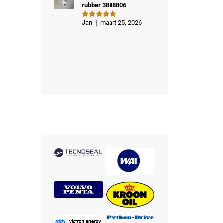
rubber 3888806
Jan
maart 25, 2026
Gewaardeer
d
5
uit 5