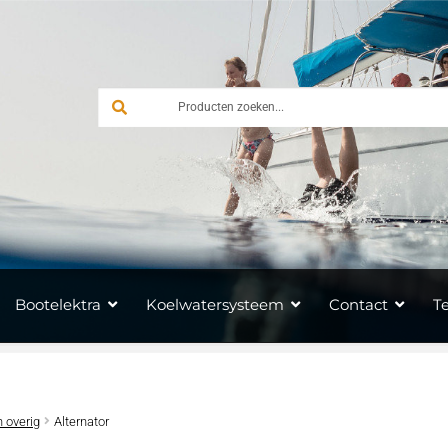
Bootelektra
Koelwatersysteem
Contact
T
 overig
Alternator