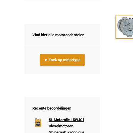
Vind hier alle motoronderdelen
➤ Zoek op motortype
Recente beoordelingen
5L Motorolie 15W40 l
Dieselmotoren
(mineraal) Kroon olie