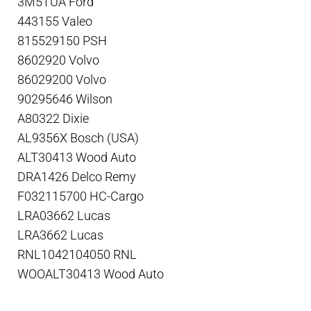
3M5TUA Ford
443155 Valeo
815529150 PSH
8602920 Volvo
86029200 Volvo
90295646 Wilson
A80322 Dixie
AL9356X Bosch (USA)
ALT30413 Wood Auto
DRA1426 Delco Remy
F032115700 HC-Cargo
LRA03662 Lucas
LRA3662 Lucas
RNL1042104050 RNL
WOOALT30413 Wood Auto