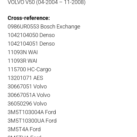
VOLVO V50 (04-2004 – 11-2008)
Cross-reference:
0986UR0553 Bosch Exchange
1042104050 Denso
1042104051 Denso
11093N WAI
11093R WAI
115700 HC-Cargo
13201071 AES
30667051 Volvo
30667051A Volvo
36050296 Volvo
3M5T103004A Ford
3M5T10300UA Ford
3M5T4A Ford