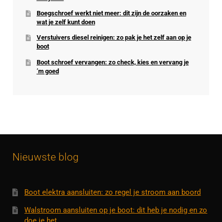
Boegschroef werkt niet meer: dit zijn de oorzaken en
wat je zelf kunt doen
Verstuivers diesel reinigen: zo pak je het zelf aan op je
boot
Boot schroef vervangen: zo check, kies en vervang je
’m goed
Nieuwste blog
Boot elektra aansluiten: zo regel je stroom aan boord
Walstroom aansluiten op je boot: dit heb je nodig en zo
doe je het