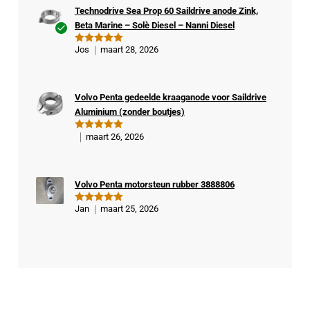
Technodrive Sea Prop 60 Saildrive anode Zink,
Beta Marine – Solè Diesel – Nanni Diesel
Ge
Jos
maart 28, 2026
Gewaardeer
veri
d
5
uit 5
fiee
rde
Volvo Penta gedeelde kraaganode voor Saildrive
kop
Aluminium (zonder boutjes)
er
maart 26, 2026
Gewaardeer
d
5
uit 5
Volvo Penta motorsteun rubber 3888806
Jan
maart 25, 2026
Gewaardeer
d
5
uit 5