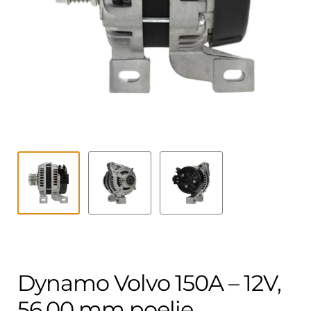
Contact
uitvouwe
Techniek Blog
Submen
Nederlands
uitvouwe
Dynamo Volvo 150A – 12V,
56.00 mm poelie