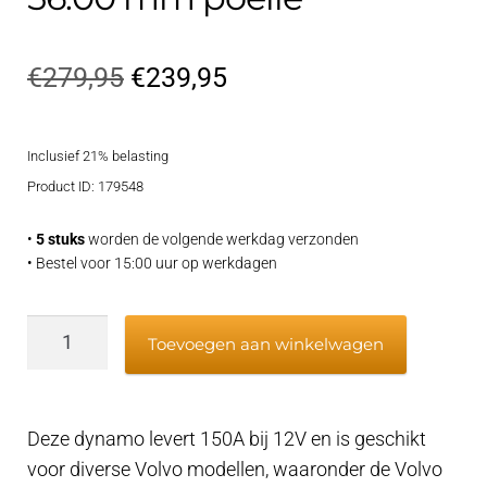
Oorspronkelijke
Huidige
€
279,95
€
239,95
prijs
prijs
Inclusief 21% belasting
was:
is:
Product ID: 179548
€279,95.
€239,95.
•
5 stuks
worden de volgende werkdag verzonden
• Bestel voor 15:00 uur op werkdagen
Dynamo
Toevoegen aan winkelwagen
Volvo
150A
-
Deze dynamo levert 150A bij 12V en is geschikt
12V,
voor diverse Volvo modellen, waaronder de Volvo
56.00