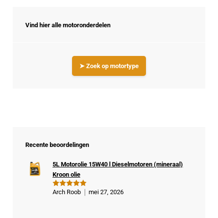
Vind hier alle motoronderdelen
➤ Zoek op motortype
Recente beoordelingen
5L Motorolie 15W40 l Dieselmotoren (mineraal)
Kroon olie
Arch Roob
mei 27, 2026
Gewaardeer
d
5
uit 5