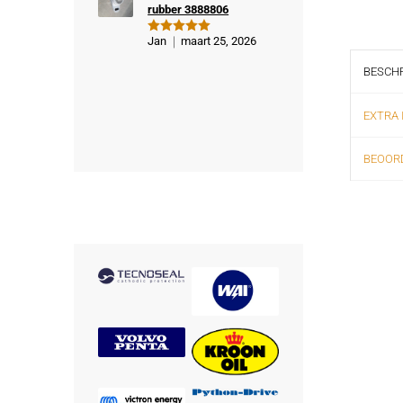
rubber 3888806
Jan
maart 25, 2026
Gewaardeer
d
5
uit 5
BESCHR
EXTRA 
BEOORD