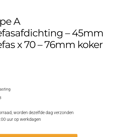
ype A
efasafdichting – 45mm
efas x 70 – 76mm koker
lasting
3
rraad, worden dezelfde dag verzonden
15:00 uur op werkdagen