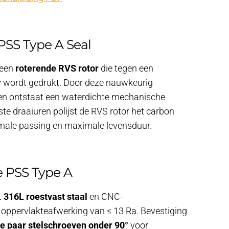
PSS Type A Seal
 een
roterende RVS rotor
die tegen een
r
wordt gedrukt. Door deze nauwkeurig
en ontstaat een waterdichte mechanische
ste draaiuren polijst de RVS rotor het carbon
imale passing en maximale levensduur.
e PSS Type A
t
316L roestvast staal
en CNC-
 oppervlakteafwerking van ≤ 13 Ra. Bevestiging
e paar stelschroeven onder 90°
voor