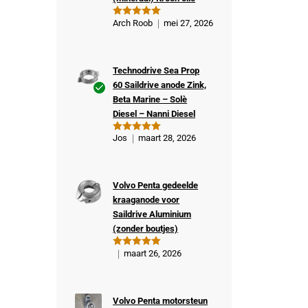
Arch Roob
mei 27, 2026
Gewaardeer
d
5
uit 5
Technodrive Sea Prop
60 Saildrive anode Zink,
Beta Marine – Solè
Ge
Diesel – Nanni Diesel
veri
fiee
Jos
maart 28, 2026
Gewaardeer
rde
d
5
uit 5
kop
er
Volvo Penta gedeelde
kraaganode voor
Saildrive Aluminium
(zonder boutjes)
maart 26, 2026
Gewaardeer
d
5
uit 5
Volvo Penta motorsteun