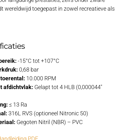
or langdurige prestaties, zelfs onder zware
 wereldwijd toegepast in zowel recreatieve als
icaties
ereik:
-15°C tot +107°C
rkdruk:
0,68 bar
toerental:
10.000 RPM
t afdichtvlak:
Gelapt tot 4 HLB (0,000044″
ng:
≤ 13 Ra
al:
316L RVS (optioneel Nitronic 50)
riaal:
Gegoten Nitril (NBR) – PVC
andleiding PDF