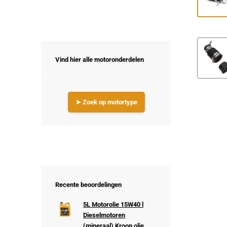
Vind hier alle motoronderdelen
➤ Zoek op motortype
Recente beoordelingen
5L Motorolie 15W40 l
Dieselmotoren
(mineraal) Kroon olie