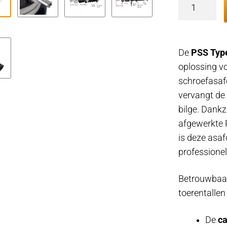
PSS
type
A
schroefasa
De
PSS Type
-
oplossing v
45mm
schroefasaf
schroefas
vervangt de 
x
bilge. Dank
70
afgewerkte 
-
is deze asaf
76mm
professione
koker
aantal
Betrouwbaa
toerentalle
De
ca