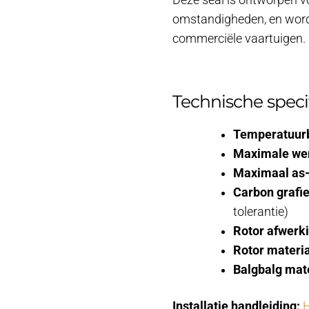
Deze seal is ontworpen vo
omstandigheden, en wordt
commerciële vaartuigen.
Technische specif
Temperatuurb
Maximale we
Maximaal as-
Carbon grafie
tolerantie)
Rotor afwerki
Rotor materia
Balgbalg mate
Installatie handleiding:
H