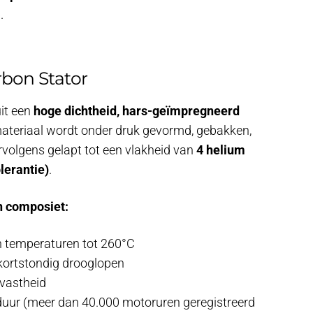
.
rbon Stator
uit een
hoge dichtheid, hars-geïmpregneerd
materiaal wordt onder druk gevormd, gebakken,
volgens gelapt tot een vlakheid van
4 helium
lerantie)
.
n composiet:
 temperaturen tot 260°C
 kortstondig drooglopen
tvastheid
uur (meer dan 40.000 motoruren geregistreerd