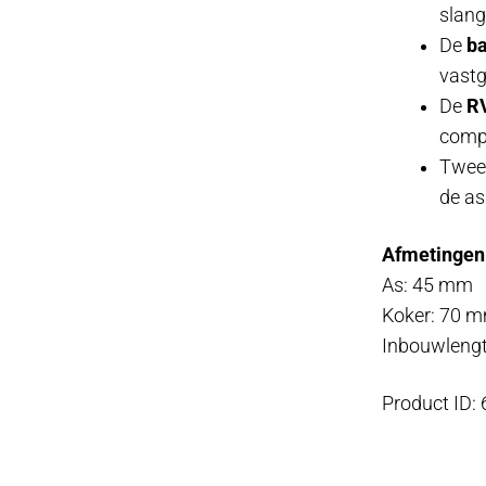
slan
De
ba
vast
De
RV
compr
Twe
de as
Afmetingen
As: 45 mm
Koker: 70 
Inbouwleng
Product ID: