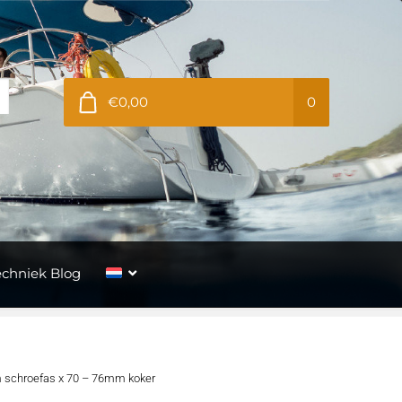
€0,00
0
echniek Blog
m schroefas x 70 – 76mm koker