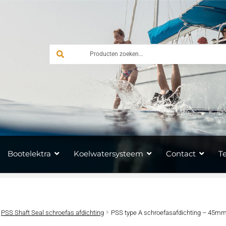
Bootelektra
Koelwatersysteem
Contact
T
PSS Shaft Seal schroefas afdichting
PSS type A schroefasafdichting – 45m