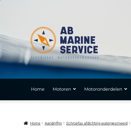
Ga
Ga
door
naar
naar
de
navigatie
inhoud
Home
Motoren
Motoronderdelen
Home
Aandrijflijn
Schroefas afdichting watergesmeerd