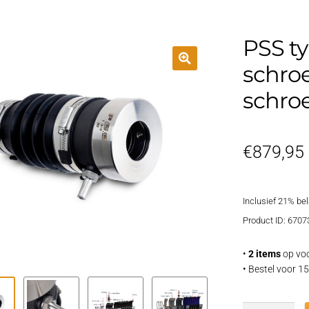
PSS t
schro
schro
€
879,95
Inclusief 21% be
Product ID: 6707
•
2 items
op voo
• Bestel voor 