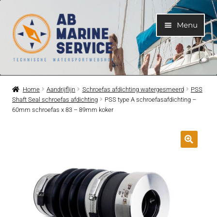
Ga
Ga
Menu
door
naar
naar
de
navigatie
inhoud
Home
Home
Aandrijflijn
Schroefas afdichting watergesmeerd
PSS
Shaft Seal schroefas afdichting
PSS type A schroefasafdichting –
Submen
Motoren
60mm schroefas x 83 – 89mm koker
uitvouwe
Submen
Motoronderdelen
uitvouwe
Submen
Bootelektra
uitvouwe
Submen
Koelwatersysteem
uitvouwe
Submen