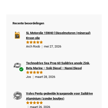
Recente beoordelingen
5L Motorolie 15W40 l Dieselmotoren (mineraal)
Kroon olie
Arch Roob
mei 27, 2026
Gewaardeer
d
5
uit 5
Technodrive Sea Prop 60 Saildrive anode Zink,
Beta Marine – Solè Diesel – Nanni Diesel
Ge
Jos
maart 28, 2026
Gewaardeer
veri
d
5
uit 5
fiee
rde
Volvo Penta gedeelde kraaganode voor Saildrive
kop
Aluminium (zonder boutjes)
er
maart 26, 2026
Gewaardeer