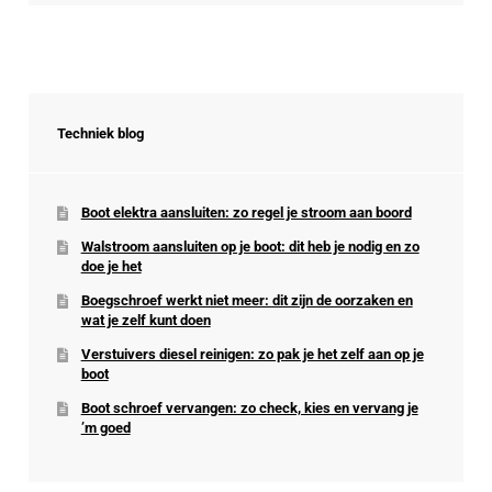
Techniek blog
Boot elektra aansluiten: zo regel je stroom aan boord
Walstroom aansluiten op je boot: dit heb je nodig en zo
doe je het
Boegschroef werkt niet meer: dit zijn de oorzaken en
wat je zelf kunt doen
Verstuivers diesel reinigen: zo pak je het zelf aan op je
boot
Boot schroef vervangen: zo check, kies en vervang je
’m goed