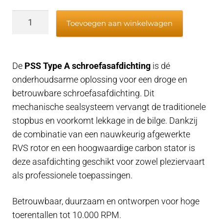
PSS
Toevoegen aan winkelwagen
type
A
schroefasafdichting
De
PSS Type A schroefasafdichting
is dé
-
onderhoudsarme oplossing voor een droge en
60mm
betrouwbare schroefasafdichting. Dit
schroefas
mechanische sealsysteem vervangt de traditionele
x
stopbus en voorkomt lekkage in de bilge. Dankzij
83
de combinatie van een nauwkeurig afgewerkte
-
RVS rotor en een hoogwaardige carbon stator is
89mm
deze asafdichting geschikt voor zowel pleziervaart
koker
als professionele toepassingen.
aantal
Betrouwbaar, duurzaam en ontworpen voor hoge
toerentallen tot 10.000 RPM.