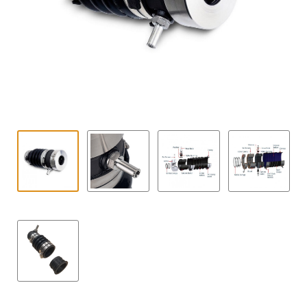
Contact
uitvouwe
Techniek Blog
Submen
Nederlands
uitvouwe