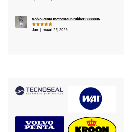
d
5
uit 5
Volvo Penta motorsteun rubber 3888806
Jan
maart 25, 2026
Gewaardeer
d
5
uit 5