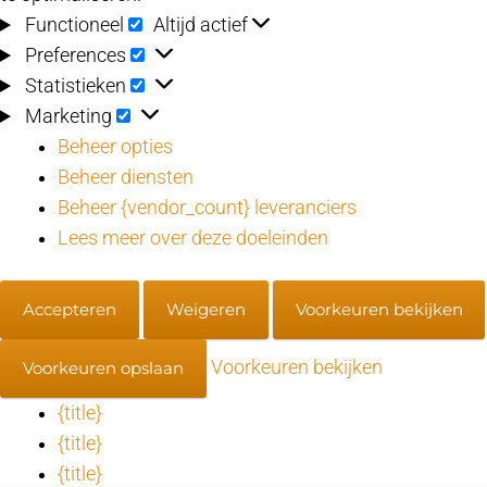
Functioneel
Functioneel
Altijd actief
Preferences
Preferences
Statistieken
Statistieken
Marketing
Marketing
Beheer opties
Beheer diensten
Beheer {vendor_count} leveranciers
Lees meer over deze doeleinden
Accepteren
Weigeren
Voorkeuren bekijken
Voorkeuren bekijken
Voorkeuren opslaan
{title}
{title}
{title}