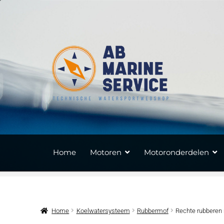
Ga
Ga
door
naar
naar
de
navigatie
inhoud
Home
Motoren
Motoronderdelen
Home
Koelwatersysteem
Rubbermof
Rechte rubberen