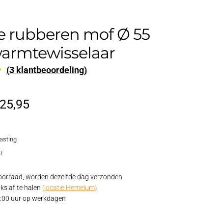
e rubberen mof Ø 55
rmtewisselaar
(
3
klantbeoordeling)
d
orspronkelijke
Huidige
25,95
rijs
prijs
lasting
as:
is:
0
30,95.
€25,95.
oorraad, worden dezelfde dag verzonden
ks af te halen
(locatie Hemelum)
15:00 uur op werkdagen