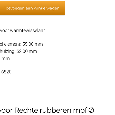
Toevoegen aan winkelwagen
voor warmtewisselaar
el element: 55.00 mm
selaar
huizing: 62.00 mm
40 mm
 16820
voor
Rechte rubberen mof Ø