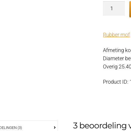
Rechte
rubberen
mof
Ø
Rubber mof
55
mm
Afmeting ko
warmtewis
Diameter be
aantal
Overig 25.
Product ID:
3 beoordeling 
ELINGEN (3)