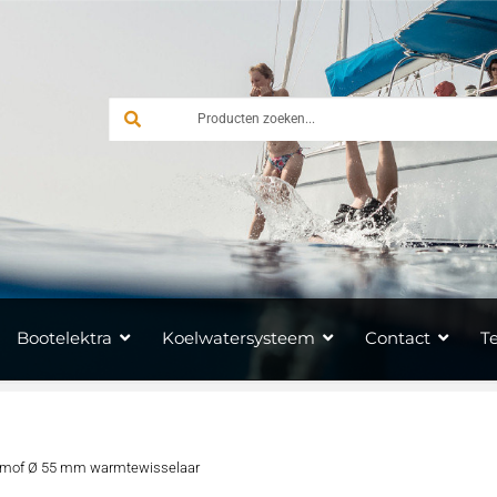
Bootelektra
Koelwatersysteem
Contact
T
 mof Ø 55 mm warmtewisselaar