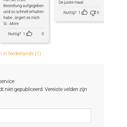
De juiste maat
Bestellung aufgegeben
und so schnell erhalten
Nuttig?
1
0
habe , ärgert es mich
Si
...More
Nuttig?
1
0
n in Nederlands (1)
service
t niet gepubliceerd.
Vereiste velden zijn