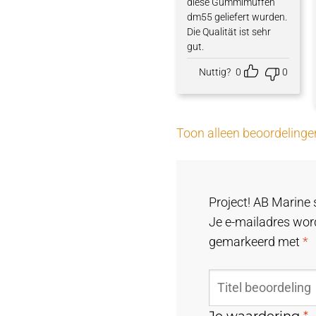
diese Gummimuffen
dm55 geliefert wurden.
Die Qualität ist sehr
gut.
Nuttig?
0
0
Toon alleen beoordelinge
Project! AB Marine 
Je e-mailadres word
gemarkeerd met
*
Je waardering
*