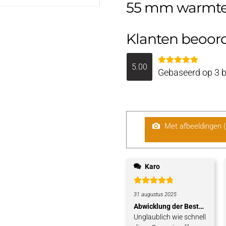
55 mm warmte
Klanten beoor
5.00
Gewaardeerd
Gebaseerd op 3 
5.00
uit 5
Met afbeeldingen 
Karo
Gewaardeerd
31 augustus 2025
5
uit 5
Abwicklung der Bestellung
Unglaublich wie schnell