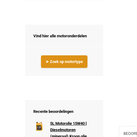
Vind hier alle motoronderdelen
➤ Zoek op motortype
Recente beoordelingen
5L Motorolie 15W40 l
Dieselmotoren
BEOORD
(mineraal) Kroon olie