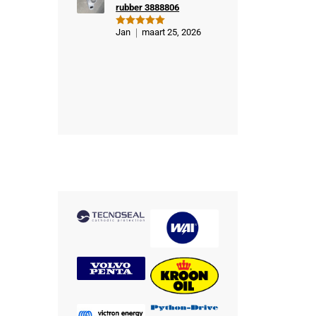
rubber 3888806
Jan
maart 25, 2026
Gewaardeer
d
5
uit 5