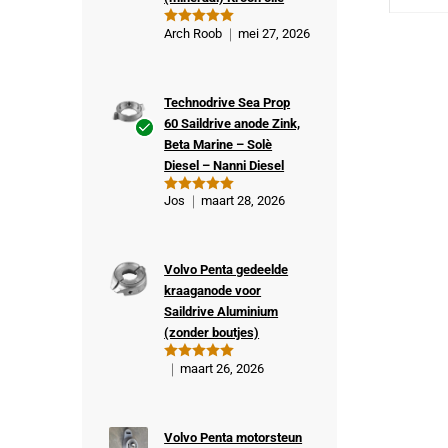
Arch Roob
mei 27, 2026
Gewaardeer
d
5
uit 5
Technodrive Sea Prop
60 Saildrive anode Zink,
Beta Marine – Solè
Ge
Diesel – Nanni Diesel
veri
fiee
Jos
maart 28, 2026
Gewaardeer
rde
d
5
uit 5
kop
er
Volvo Penta gedeelde
kraaganode voor
Saildrive Aluminium
(zonder boutjes)
maart 26, 2026
Gewaardeer
d
5
uit 5
Volvo Penta motorsteun