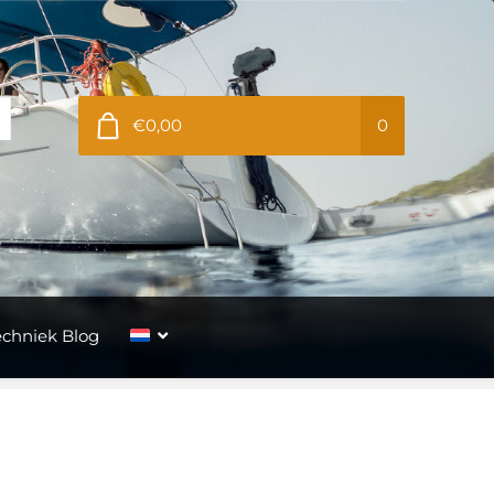
€0,00
0
echniek Blog