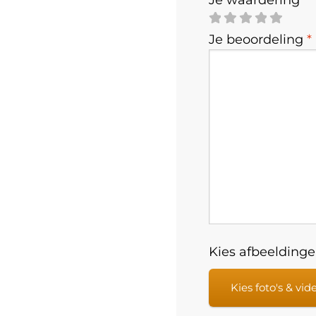
Je beoordeling
*
Kies afbeeldingen
Kies foto's & vid