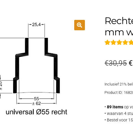
Recht
mm wa
Gewaardeer
2
5.00
op 5
O
€
30,95
€
gebaseerd op
p
klantbeoorde
ling
Inclusief 21% be
w
Product ID: 1682
€
•
89 items
op v
• waarvan 4 stu
• Bestel voor 