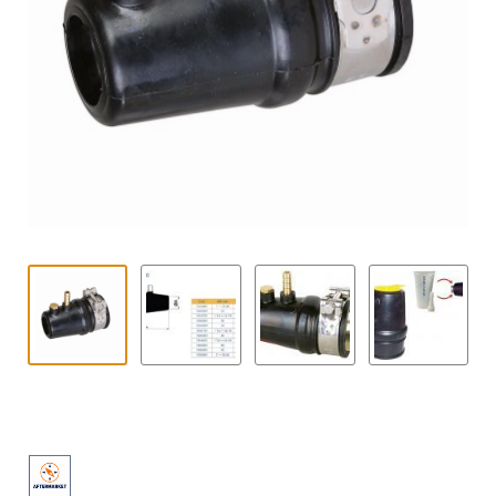
Contact
uitvouwe
Techniek Blog
Submen
Nederlands
uitvouwe