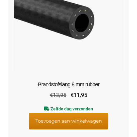
Brandstofslang 8 mm rubber
Oorspronkelijke
Huidige
€
13,95
€
11,95
prijs
prijs
Zelfde dag verzonden
was:
is:
€13,95.
€11,95.
Toevoegen aan winkelwagen