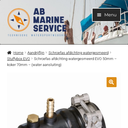
Ga
Ga
Menu
door
naar
naar
de
navigatie
inhoud
Home
Home
Aandrijflijn
Schroefas afdichting watergesmeerd
Stuffybox EVO
Schroefas afdichting watergesmeerd EVO 50mm –
Submen
Motoren
koker 70mm – (water aansluiting)
uitvouwe
Submen
Motoronderdelen
uitvouwe
Submen
Bootelektra
uitvouwe
Submen
Koelwatersysteem
uitvouwe
Submen