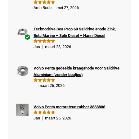
Arch Roob
mei 27, 2026
Gewaardeer
d
5
uit 5
Technodrive Sea Prop 60 Saildrive anode Zink,
Beta Marine – Solè Diesel – Nanni Diesel
Ge
Jos
maart 28, 2026
Gewaardeer
veri
d
5
uit 5
fiee
rde
Volvo Penta gedeelde kraaganode voor Saildrive
kop
Aluminium (zonder boutjes)
er
maart 26, 2026
Gewaardeer
d
5
uit 5
Volvo Penta motorsteun rubber 3888806
Jan
maart 25, 2026
Gewaardeer
d
5
uit 5