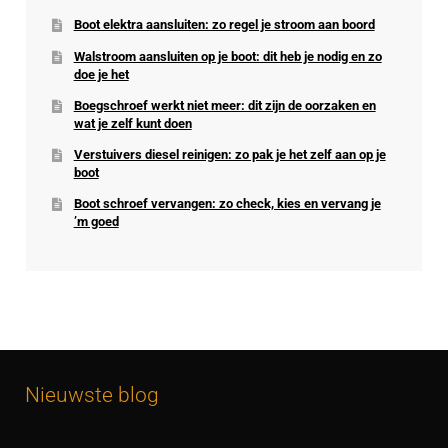
Boot elektra aansluiten: zo regel je stroom aan boord
Walstroom aansluiten op je boot: dit heb je nodig en zo
doe je het
Boegschroef werkt niet meer: dit zijn de oorzaken en
wat je zelf kunt doen
Verstuivers diesel reinigen: zo pak je het zelf aan op je
boot
Boot schroef vervangen: zo check, kies en vervang je
’m goed
Nieuwste blog