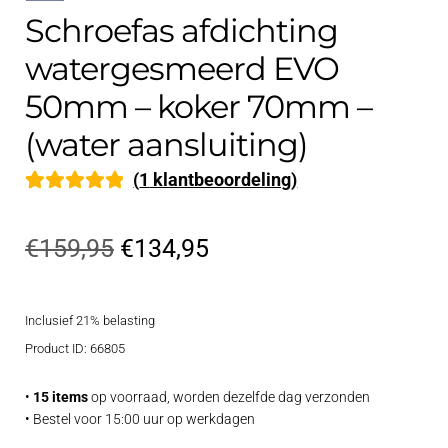
Schroefas afdichting
watergesmeerd EVO
50mm – koker 70mm –
(water aansluiting)
(
1
klantbeoordeling)
Gewaardeerd
1
5.00
op 5
Oorspronkelijke
Huidige
€
159,95
€
134,95
gebaseerd op
prijs
prijs
klantbeoorde
ling
Inclusief 21% belasting
was:
is:
Product ID: 66805
€159,95.
€134,95.
•
15 items
op voorraad, worden dezelfde dag verzonden
• Bestel voor 15:00 uur op werkdagen