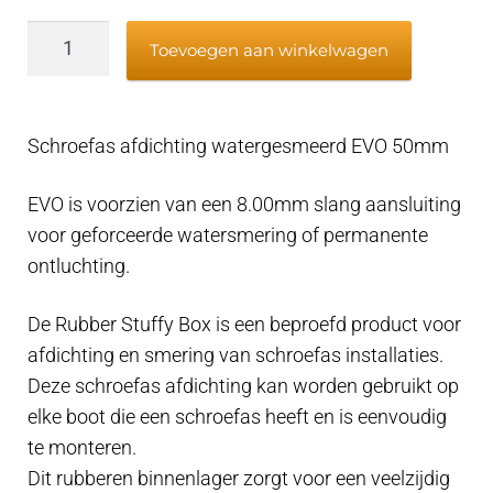
Schroefas
Toevoegen aan winkelwagen
afdichting
watergesmeerd
EVO
Schroefas afdichting watergesmeerd EVO 50mm
50mm
-
EVO is voorzien van een 8.00mm slang aansluiting
koker
voor geforceerde watersmering of permanente
70mm
ontluchting.
-
(water
De Rubber Stuffy Box is een beproefd product voor
aansluiting)
afdichting en smering van schroefas installaties.
aantal
Deze schroefas afdichting kan worden gebruikt op
elke boot die een schroefas heeft en is eenvoudig
te monteren.
Dit rubberen binnenlager zorgt voor een veelzijdig