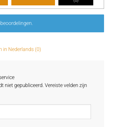
(
0
)
rd
ee
rd
1
 beoordelingen.
uit
5
n in Nederlands (0)
service
t niet gepubliceerd.
Vereiste velden zijn