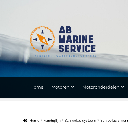
Ga
Ga
door
naar
naar
de
navigatie
inhoud
Home
Motoren
Motoronderdelen
Home
Aandrijflijn
Schroefas systeem
Schroefas smeri