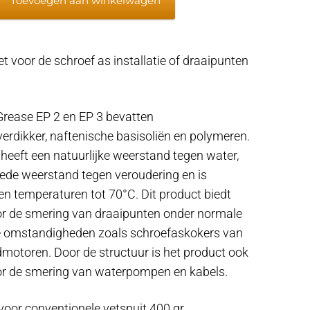
Toevoegen aan winkelwagen
t voor de schroef as installatie of draaipunten
sen
Grease EP 2 en EP 3 bevatten
erdikker, naftenische basisoliën en polymeren.
heeft een natuurlijke weerstand tegen water,
oede weerstand tegen veroudering en is
n temperaturen tot 70°C. Dit product biedt
oor de smering van draaipunten onder normale
te omstandigheden zoals schroefaskokers van
motoren. Door de structuur is het product ook
or de smering van waterpompen en kabels.
voor conventionele vetspuit 400 gr