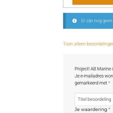
Er zijn nog geen
Toon alleen beoordelinge
Project! AB Marine 
Je e-mailadres word
gemarkeerd met
*
Je waardering
*