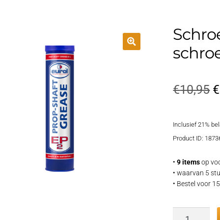
Schroe
schroe
O
€
10,95
€
p
Inclusief 21% be
w
Product ID: 1873
€
•
9 items
op voo
• waarvan 5 stu
• Bestel voor 
Schroefas