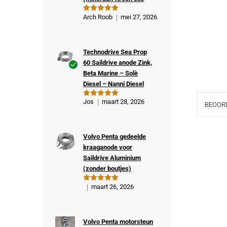
Arch Roob
mei 27, 2026
Gewaardeer
d
5
uit 5
Technodrive Sea Prop
60 Saildrive anode Zink,
Beta Marine – Solè
Ge
Diesel – Nanni Diesel
veri
fiee
Jos
maart 28, 2026
Gewaardeer
BEOORD
rde
d
5
uit 5
kop
er
Volvo Penta gedeelde
kraaganode voor
Saildrive Aluminium
(zonder boutjes)
maart 26, 2026
Gewaardeer
d
5
uit 5
Volvo Penta motorsteun