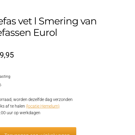
fas vet l Smering van
fassen Eurol
orspronkelijke
Huidige
9,95
rijs
prijs
lasting
as:
is:
6
10,95.
€9,95.
rraad, worden dezelfde dag verzonden
ks af te halen
(locatie Hemelum)
15:00 uur op werkdagen