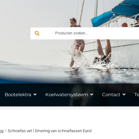
Bootelektra
Koelwatersysteem
Contact
T
ng
Schroefas vet l Smering van schroefassen Eurol