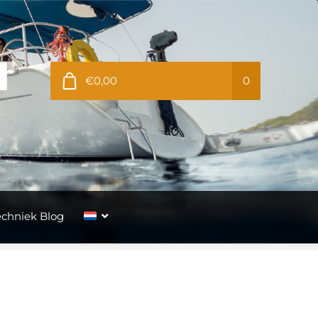
€0,00
0
echniek Blog