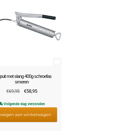
puit met slang 400g schroefas
smeren
Oorspronkelijke
Huidige
€
69,95
€
58,95
prijs
prijs
Volgende dag verzonden
was:
is:
€69,95.
€58,95.
voegen aan winkelwagen