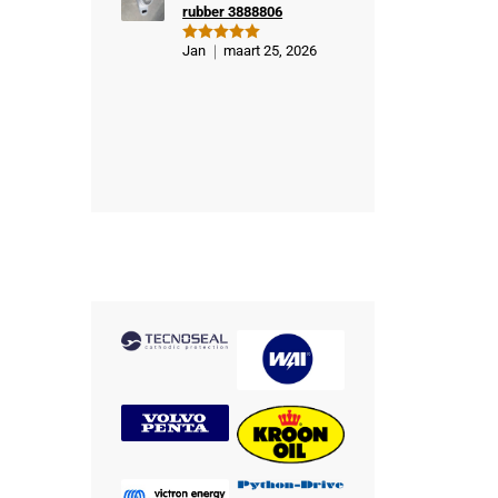
rubber 3888806
Jan
maart 25, 2026
Gewaardeer
d
5
uit 5