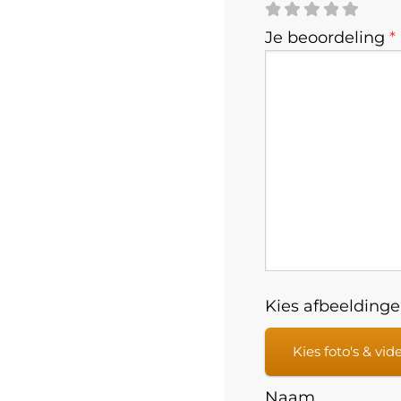
Je beoordeling
*
Kies afbeeldingen
Kies foto's & vid
Naam