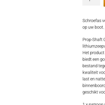
vet
l
Smering
Schroefas ve
van
op uw boot.
schroefas
Eurol
Prop-Shaft 
aantal
lithiumzeepv
Het product 
biedt een g
bestand tege
kwaliteit v
last en nat
binnenboord
geschikt vo
1 x patroon 