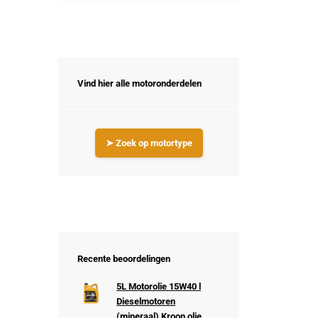
Vind hier alle motoronderdelen
➤ Zoek op motortype
Recente beoordelingen
5L Motorolie 15W40 l
Dieselmotoren
(mineraal) Kroon olie