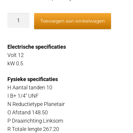
Startmotor
Toevoegen aan winkelwagen
OMC
Johnson
12v
Electrische specificaties
200-
Volt 12
300
kW 0.5
pk,
V6
Fysieke specificaties
en
H Aantal tanden 10
V8
I B+ 1/4″ UNF
aantal
N Reductietype Planetair
O Afstand 148.50
P Draairichting Linksom
R Totale lengte 267.20