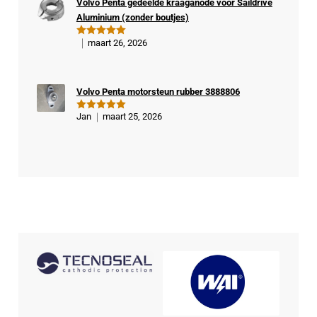
Volvo Penta gedeelde kraaganode voor Saildrive
kop
Aluminium (zonder boutjes)
er
maart 26, 2026
Gewaardeer
d
5
uit 5
Volvo Penta motorsteun rubber 3888806
Jan
maart 25, 2026
Gewaardeer
d
5
uit 5