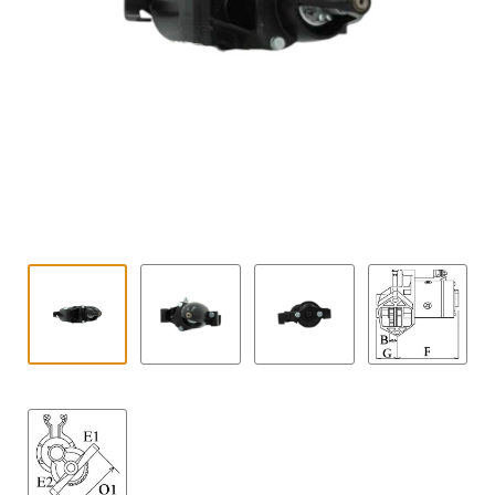
Contact
uitvouwe
Techniek Blog
Submen
Nederlands
uitvouwe