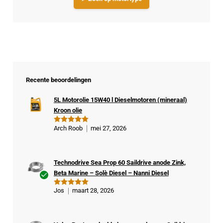
Recente beoordelingen
5L Motorolie 15W40 l Dieselmotoren (mineraal)
Kroon olie
Arch Roob
mei 27, 2026
Gewaardeer
d
5
uit 5
Technodrive Sea Prop 60 Saildrive anode Zink,
Beta Marine – Solè Diesel – Nanni Diesel
Ge
Jos
maart 28, 2026
Gewaardeer
veri
d
5
uit 5
fiee
rde