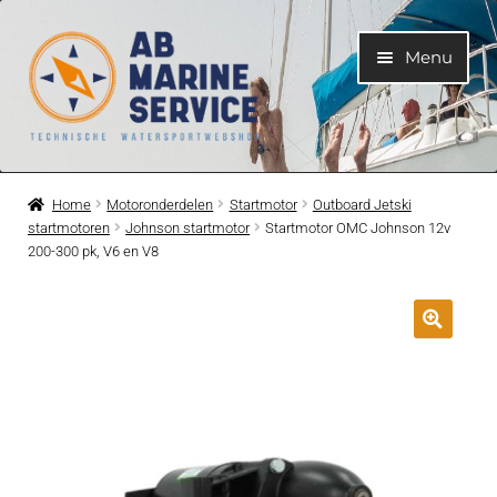
Ga
Ga
Menu
door
naar
naar
de
navigatie
inhoud
Home
Home
Motoronderdelen
Startmotor
Outboard Jetski
startmotoren
Johnson startmotor
Startmotor OMC Johnson 12v
Submen
Motoren
200-300 pk, V6 en V8
uitvouwe
Submen
Motoronderdelen
uitvouwe
Submen
Bootelektra
uitvouwe
Submen
Koelwatersysteem
uitvouwe
Submen