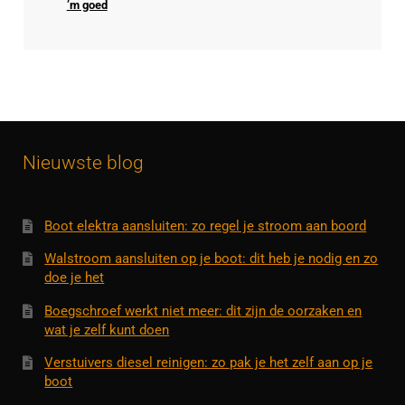
’m goed
Nieuwste blog
Boot elektra aansluiten: zo regel je stroom aan boord
Walstroom aansluiten op je boot: dit heb je nodig en zo
doe je het
Boegschroef werkt niet meer: dit zijn de oorzaken en
wat je zelf kunt doen
Verstuivers diesel reinigen: zo pak je het zelf aan op je
boot