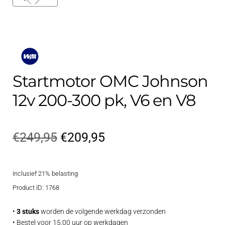
Startmotor OMC Johnson
12v 200-300 pk, V6 en V8
Oorspronkelijke
Huidige
€
249,95
€
209,95
prijs
prijs
Inclusief 21% belasting
was:
is:
Product ID: 1768
€249,95.
€209,95.
•
3 stuks
worden de volgende werkdag verzonden
• Bestel voor 15:00 uur op werkdagen