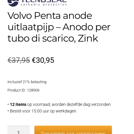
Volvo Penta anode
uitlaatpijp – Anodo per
tubo di scarico, Zink
Oorspronkelijke
Huidige
€
37,95
€
30,95
prijs
prijs
Inclusief 21% belasting
was:
is:
Product ID: 128906
€37,95.
€30,95.
•
12 items
op voorraad, worden dezelfde dag verzonden
• Bestel voor 15:00 uur op werkdagen
Volvo
Toevoegen aan winkelwagen