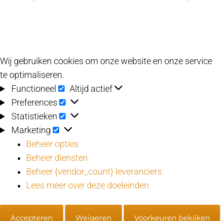
Wij gebruiken cookies om onze website en onze service
te optimaliseren.
Functioneel
Functioneel
Altijd actief
Preferences
Preferences
Statistieken
Statistieken
Marketing
Marketing
Beheer opties
Beheer diensten
Beheer {vendor_count} leveranciers
Lees meer over deze doeleinden
Accepteren
Weigeren
Voorkeuren bekijken