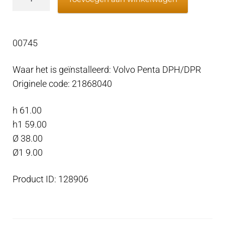
Penta
anode
uitlaatpijp
00745
-
Anodo
Waar het is geïnstalleerd: Volvo Penta DPH/DPR
per
Originele code: 21868040
tubo
di
h 61.00
scarico,
h1 59.00
Zink
Ø 38.00
aantal
Ø1 9.00
Product ID: 128906