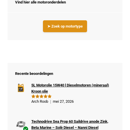
Vind hier alle motoronderdelen
➤ Zoek op motortype
Recente beoordelingen
5L Motorolie 15W40 l Dieselmotoren (mineraal)
Kroon olie
Arch Roob
mei 27, 2026
Gewaardeer
d
5
uit 5
Technodrive Sea Prop 60 Saildrive anode Zink,
Beta Marine – Solè Diesel – Nanni Diesel