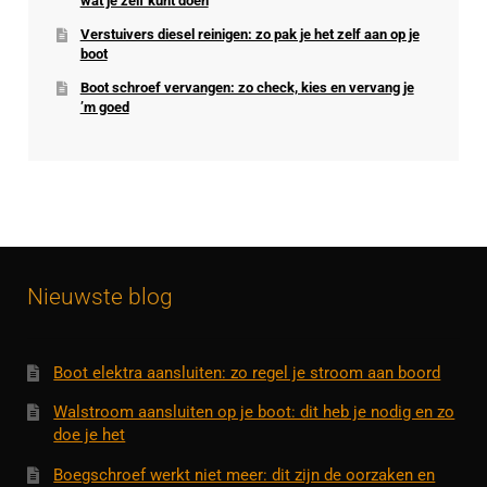
wat je zelf kunt doen
Verstuivers diesel reinigen: zo pak je het zelf aan op je
boot
Boot schroef vervangen: zo check, kies en vervang je
’m goed
Nieuwste blog
Boot elektra aansluiten: zo regel je stroom aan boord
Walstroom aansluiten op je boot: dit heb je nodig en zo
doe je het
Boegschroef werkt niet meer: dit zijn de oorzaken en