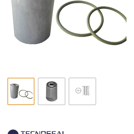
Contact
uitvouwe
Techniek Blog
Submen
Nederlands
uitvouwe