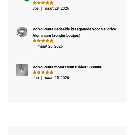
Ge
Jos
maart 28, 2026
Gewaardeer
veri
d
5
uit 5
fiee
rde
Volvo Penta gedeelde kraaganode voor Saildrive
kop
Aluminium (zonder boutjes)
er
maart 26, 2026
Gewaardeer
d
5
uit 5
Volvo Penta motorsteun rubber 3888806
Jan
maart 25, 2026
Gewaardeer
d
5
uit 5