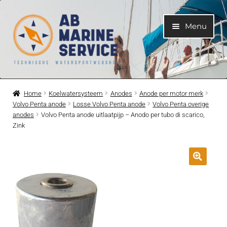
Ga
Ga
Menu
door
naar
naar
de
navigatie
inhoud
Home
Home
Koelwatersysteem
Anodes
Anode per motor merk
Volvo Penta anode
Losse Volvo Penta anode
Volvo Penta overige
Submen
Motoren
anodes
Volvo Penta anode uitlaatpijp – Anodo per tubo di scarico,
uitvouwe
Zink
Submen
Motoronderdelen
uitvouwe
Submen
Bootelektra
uitvouwe
Submen
Koelwatersysteem
uitvouwe
Submen