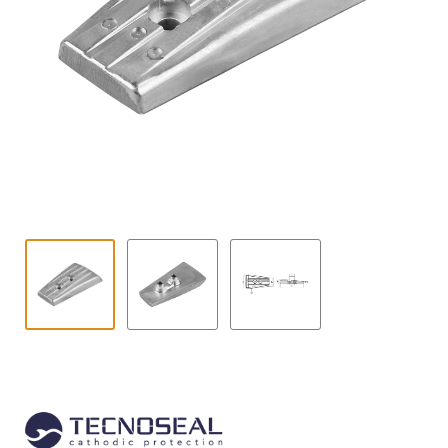
Contact
uitvouwe
Techniek Blog
Submen
Nederlands
uitvouwe