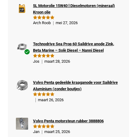
5L Motorolie 15W40 l Dieselmotoren (mineraal)
Kroon olie
Arch Roob
mei 27, 2026
Gewaardeer
d
5
uit 5
Technodrive Sea Prop 60 Saildrive anode Zink,
Beta Marine – Solè Diesel – Nanni Diesel
Ge
Jos
maart 28, 2026
Gewaardeer
veri
d
5
uit 5
fiee
rde
Volvo Penta gedeelde kraaganode voor Saildrive
kop
Aluminium (zonder boutjes)
er
maart 26, 2026
Gewaardeer
d
5
uit 5
Volvo Penta motorsteun rubber 3888806
Jan
maart 25, 2026
Gewaardeer
d
5
uit 5