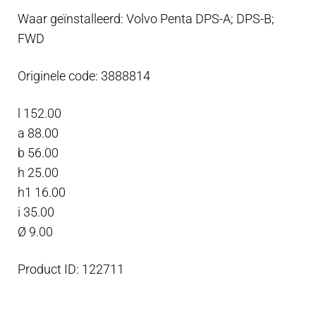
plaat
Waar geïnstalleerd: Volvo Penta DPS-A; DPS-B;
voor
FWD
Outdrive,
Zink
Originele code: 3888814
aantal
l 152.00
a 88.00
b 56.00
h 25.00
h1 16.00
i 35.00
Ø 9.00
Product ID: 122711