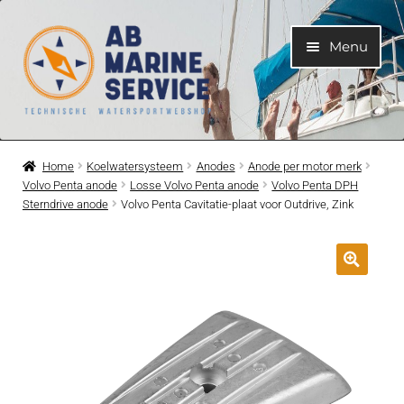
Ga
Ga
Menu
door
naar
naar
de
navigatie
inhoud
Home
Home
Koelwatersysteem
Anodes
Anode per motor merk
Volvo Penta anode
Losse Volvo Penta anode
Volvo Penta DPH
Submen
Motoren
Sterndrive anode
Volvo Penta Cavitatie-plaat voor Outdrive, Zink
uitvouwe
Submen
Motoronderdelen
uitvouwe
Submen
Bootelektra
uitvouwe
Submen
Koelwatersysteem
uitvouwe
Submen