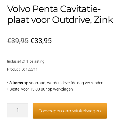
Volvo Penta Cavitatie-
plaat voor Outdrive, Zink
Oorspronkelijke
Huidige
€
39,95
€
33,95
prijs
prijs
Inclusief 21% belasting
was:
is:
Product ID: 122711
€39,95.
€33,95.
•
3 items
op voorraad, worden dezelfde dag verzonden
• Bestel voor 15:00 uur op werkdagen
Volvo
Toevoegen aan winkelwagen
Penta
Cavitatie-